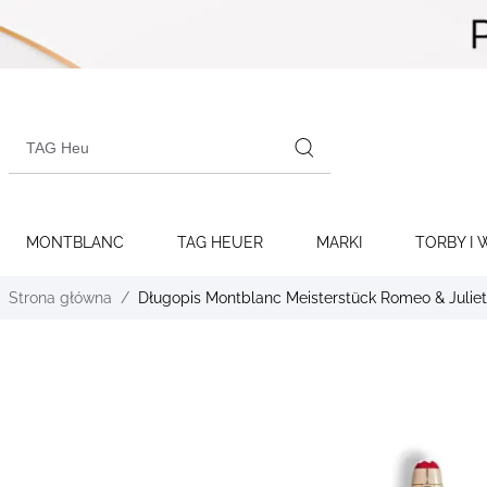
Skip to
content
Search
products
MONTBLANC
TAG HEUER
MARKI
TORBY I 
Strona główna
Długopis Montblanc Meisterstück Romeo & Juliet 
Skip to
the
end of
the