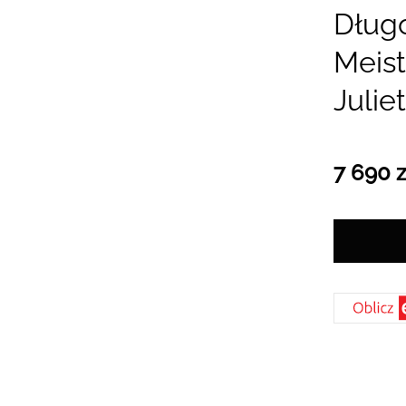
Dług
Meis
Julie
7 690 z