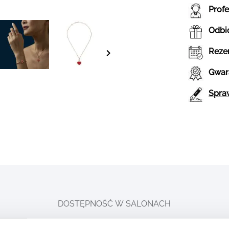
Prof
Odbió
Reze
Gwar
Spraw
DOSTĘPNOŚĆ W SALONACH