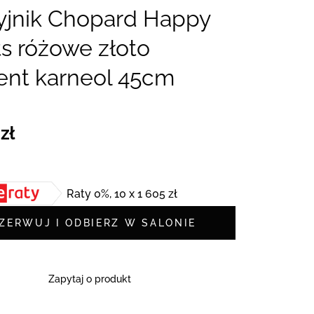
yjnik Chopard Happy
s różowe złoto
ent karneol 45cm
zł
Raty 0%, 10 x 1 605 zł
ZERWUJ I ODBIERZ W SALONIE
Zapytaj o produkt