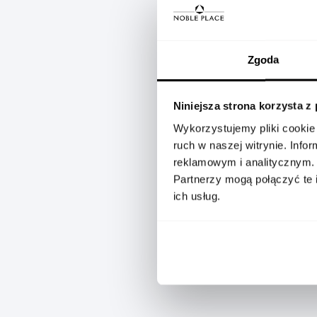
Product
Referencja
specification
Zgoda
details
Diamenty
Niniejsza strona korzysta z
karaty łącznie
Wykorzystujemy pliki cookie 
ruch w naszej witrynie. Inf
Waga złota
reklamowym i analitycznym.
Partnerzy mogą połączyć te 
Kolor metalu
ich usług.
Płeć
Rodzaj