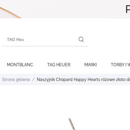
Skip to
content
Search
products
MONTBLANC
TAG HEUER
MARKI
TORBY I 
Strona główna
Naszyjnik Chopard Happy Hearts różowe złoto d
Skip to
the
end of
the