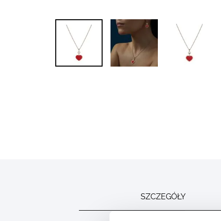
Skip to
the
beginning
of the
images
gallery
SZCZEGÓŁY