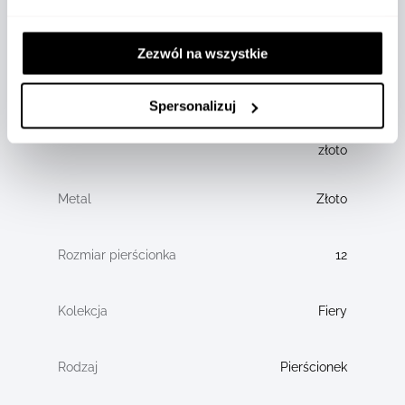
2,20
Zezwól na wszystkie
18
CT
Spersonalizuj
Białe
złoto
Złoto
12
Fiery
Pierścionek