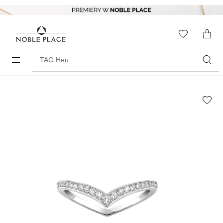
Skip to
content
WISHLIS
0
ITEMS
Search
products
Skip to
the
end of
the
images
gallery