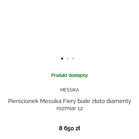
Skip to
Produkt dostępny
the
beginning
MESSIKA
of the
images
Pierścionek Messika Fiery białe złoto diamenty
gallery
rozmiar 12
8 650 zł