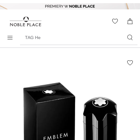
Skip to
content
WISHLIS
0
ITEMS
Search
products
Skip to
the
end of
the
images
gallery