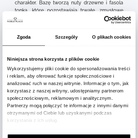
charakter. Bazę tworzą nuty drzewne i fasola
tonka, które pozostawiają trwałe, zmysłowe
wykończenie. To aromatyczno-przyprawowy
zapach idealny zarówno na co dzień, jak i na
specjalne okazje - dla mężczyzny, który ceni
Zgoda
Szczegóły
O plikach cookies
klasykę, świeżość i wyrazisty styl.
Pełna lista składników:
Niniejsza strona korzysta z plików cookie
ALCOHOL DENAT. (SD ALCOHOL 39-C), AQUA
Wykorzystujemy pliki cookie do spersonalizowania treści
(WATER), PARFUM (FRAGRANCE), LINALOOL,
i reklam, aby oferować funkcje społecznościowe i
BUTYL METHOXYDIBENZOYLMETHANE,
analizować ruch w naszej witrynie. Informacje o tym, jak
ETHYLHEXYL METHOXYCINNAMATE,
korzystasz z naszej witryny, udostępniamy partnerom
COUMARIN, LIMONENE, ETHYLHEXYL
społecznościowym, reklamowym i analitycznym.
SALICYLATE, BENZYL SALICYLATE,
Partnerzy mogą połączyć te informacje z innymi danymi
CITRONELLOL, METHYL 2-OCTYNOATE,
otrzymanymi od Ciebie lub uzyskanymi podczas
ALPHA-ISOMETHYL IONONE, FARNESOL,
korzystania z ich usług.
CINNAMAL, GERANIOL, CITRAL, BHT