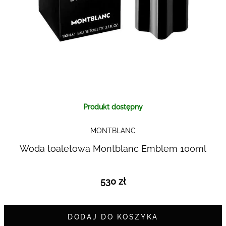
Skip to
Produkt dostępny
the
beginning
MONTBLANC
of the
images
Woda toaletowa Montblanc Emblem 100ml
gallery
530 zł
DODAJ DO KOSZYKA