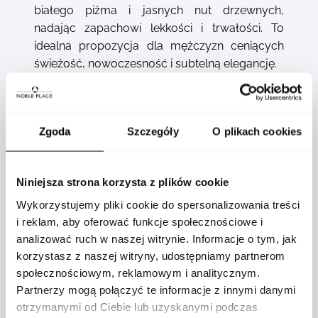
białego piżma i jasnych nut drzewnych,
nadając zapachowi lekkości i trwałości. To
idealna propozycja dla mężczyzn ceniących
świeżość, nowoczesność i subtelną elegancję.
Pełna lista składników:
ALCOHOL DENAT. (SD ALCOHOL 39-C),
Zgoda
Szczegóły
O plikach cookies
PARFUM (FRAGRANCE), AQUA (WATER),
HEXAMETHYLINDANOPYRAN, TETRAMETHYL
ACETYLOCTAHYDRONAPHTHALENES,
Niniejsza strona korzysta z plików cookie
LINALYL ACETATE, ETHYLHEXYL
Wykorzystujemy pliki cookie do spersonalizowania treści
METHOXYCINNAMATE, BUTYL
i reklam, aby oferować funkcje społecznościowe i
METHOXYDIBENZOYLMETHANE, LINALOOL,
analizować ruch w naszej witrynie. Informacje o tym, jak
LIMONENE, CITRUS LIMON (LEMON) PEEL OIL,
korzystasz z naszej witryny, udostępniamy partnerom
ACETYL CEDRENE, POGOSTEMON CABLIN
społecznościowym, reklamowym i analitycznym.
OIL, CITRUS AURANTIUM BERGAMIA
Partnerzy mogą połączyć te informacje z innymi danymi
(BERGAMOT) PEEL OIL, ETHYLHEXYL
otrzymanymi od Ciebie lub uzyskanymi podczas
SALICYLATE, CITRUS AURANTIUM DULCIS