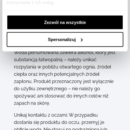
korzystania z ich usług.
(ORANGE) PEEL OIL, CITRAL, GERANIOL, BETA-
CARYOPHYLLENE, TERPINOLENE, TERPINEOL,
ALPHA-TERPINENE, BHT, CI 14700 (RED 4), CI
Zezwól na wszystkie
42090 (BLUE 1), CI 19140 (YELLOW 5)
Spersonalizuj
Środki ostrożności
Woda perfumowana zawiera alkohol, który jest
substancją łatwopalną – należy unikać
rozpylania w pobliżu otwartego ognia, źródeł
ciepła oraz innych potencjalnych źródeł
zapłonu. Produkt przeznaczony jest wyłącznie
do użytku zewnętrznego – nie należy go
spożywać ani stosować do innych celów niż
zapach na skórę.
Unikaj kontaktu z oczami. W przypadku
dostania się produktu do oczu, przemyj je
obficie wodą. Nie stosuj na podrażnioną lub