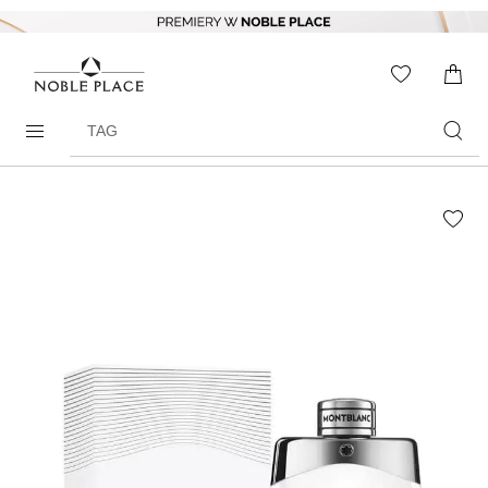
Skip to
content
WISHLIS
0
ITEMS
Search
products
Skip to
the
end of
the
images
gallery