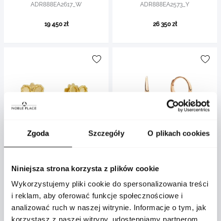
ADR888EA2617_W
ADR888EA2573_Y
19 450 zł
26 350 zł
Zgoda
Szczegóły
O plikach cookies
Roberto Coin
Pomellato
Niniejsza strona korzysta z plików cookie
Kolczyki Roberto Coin
Kolczyki Pomellato Nudo Mini
Wykorzystujemy pliki cookie do spersonalizowania treści
Jasmine żółte złoto diamenty
różowe złoto Topaz
i reklam, aby oferować funkcje społecznościowe i
ADR777EA3646_Y
POC5020O7000000YY
analizować ruch w naszej witrynie. Informacje o tym, jak
korzystasz z naszej witryny, udostępniamy partnerom