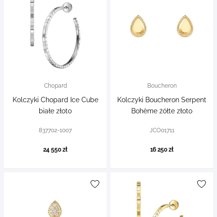
Chopard
Boucheron
Kolczyki Chopard Ice Cube
Kolczyki Boucheron Serpent
białe złoto
Bohème żółte złoto
837702-1007
JCO01711
24 550 zł
16 250 zł