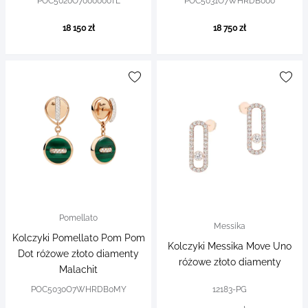
POC5020O7000000TL
POC5031O7WHRDB000
18 150 zł
18 750 zł
Pomellato
Messika
Kolczyki Pomellato Pom Pom
Kolczyki Messika Move Uno
Dot różowe złoto diamenty
różowe złoto diamenty
Malachit
POC5030O7WHRDB0MY
12183-PG