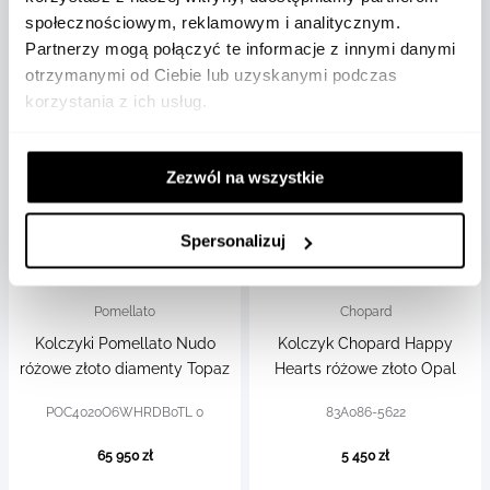
13 450 zł
15 850 zł
społecznościowym, reklamowym i analitycznym.
Partnerzy mogą połączyć te informacje z innymi danymi
otrzymanymi od Ciebie lub uzyskanymi podczas
korzystania z ich usług.
Zezwól na wszystkie
Spersonalizuj
Pomellato
Chopard
Kolczyki Pomellato Nudo
Kolczyk Chopard Happy
różowe złoto diamenty Topaz
Hearts różowe złoto Opal
POC4020O6WHRDB0TL 0
83A086-5622
65 950 zł
5 450 zł