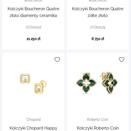
Boucheron
Boucheron
Kolczyki Boucheron Quatre
Kolczyki Boucheron Quatre
złoto diamenty ceramika
żółte złoto
JCO00122
JCO01574
21 250 zł
8 750 zł
Chopard
Roberto Coin
Kolczyki Chopard Happy
Kolczyki Roberto Coin