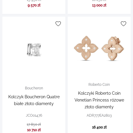
9 570 zł
13 000 zł
Roberto Coin
Boucheron
Kolczyki Roberto Coin
Kolczyk Boucheron Quatre
Venetian Princess różowe
białe złoto diamenty
złoto diamenty
JCO01476
ADR777EA2803
17 850 zł
16 400 zł
10 710 zł