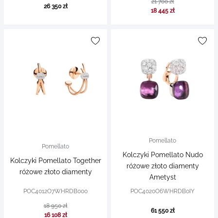
21 700 zł
26 350 zł
18 445 zł
Pomellato
Pomellato
Kolczyki Pomellato Nudo
Kolczyki Pomellato Together
różowe złoto diamenty
różowe złoto diamenty
Ametyst
POC4012O7WHRDB000
POC4020O6WHRDB0IY
18 950 zł
61 550 zł
16 108 zł