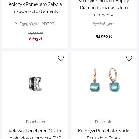
Kolczyki Chopard Happy
Kolczyk Pomellato Sabbia
Diamonds różowe złoto
różowe złoto diamenty
diamenty
PHC3052O7WHRDBRB0
83A616-5001
13 250 zł
54 950 zł
8 613 zł
Boucheron
Pomellato
Kolczyk Boucheron Quatre
Kolczyki Pomellato Nudo
białe złoto diamenty PVD
Petit złoto Topaz