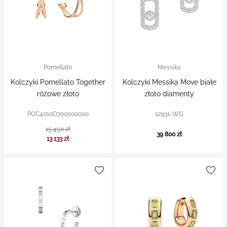
Pomellato
Messika
Kolczyki Pomellato Together
Kolczyki Messika Move białe
różowe złoto
złoto diamenty
POC4010O700000000
12931-WG
15 450 zł
39 800 zł
13 133 zł