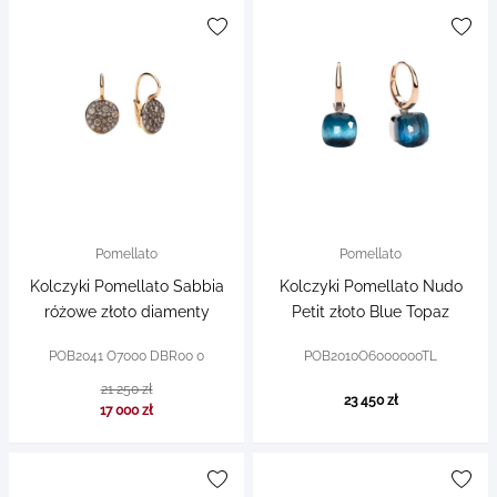
Pomellato
Pomellato
Kolczyki Pomellato Sabbia
Kolczyki Pomellato Nudo
różowe złoto diamenty
Petit złoto Blue Topaz
POB2041 O7000 DBR00 0
POB2010O6000000TL
21 250 zł
23 450 zł
17 000 zł