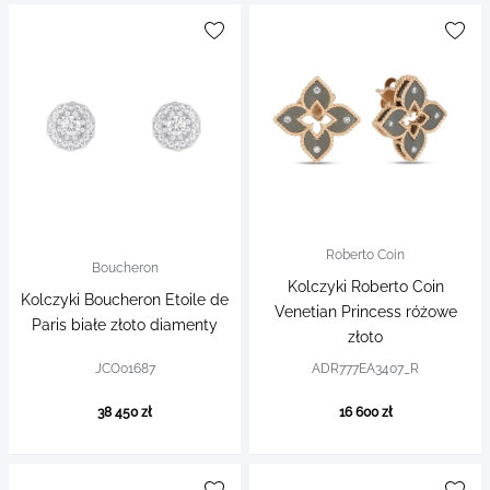
Roberto Coin
Boucheron
Kolczyki Roberto Coin
Kolczyki Boucheron Etoile de
Venetian Princess różowe
Paris białe złoto diamenty
złoto
JCO01687
ADR777EA3407_R
38 450 zł
16 600 zł