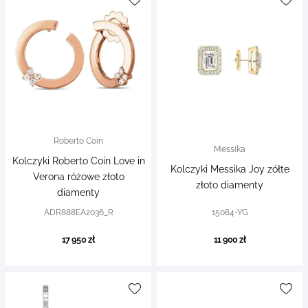
Roberto Coin
Messika
Kolczyki Roberto Coin Love in
Kolczyki Messika Joy zółte
Verona różowe złoto
złoto diamenty
diamenty
ADR888EA2036_R
15084-YG
17 950 zł
11 900 zł