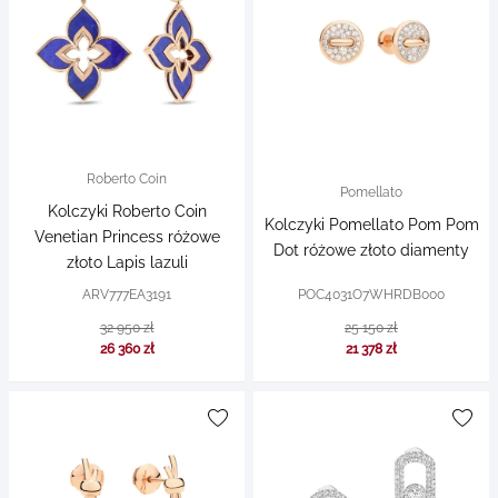
Roberto Coin
Pomellato
Kolczyki Roberto Coin
Kolczyki Pomellato Pom Pom
Venetian Princess różowe
Dot różowe złoto diamenty
złoto Lapis lazuli
ARV777EA3191
POC4031O7WHRDB000
32 950 zł
25 150 zł
26 360 zł
21 378 zł