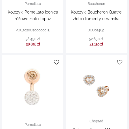
Pomellato
Boucheron
Kolczyki Pomellato Iconica
Kolczyki Boucheron Quatre
różowe złoto Topaz
złoto diamenty ceramika
POC3020O7000000TL
JCO01469
38 450 zł
52 650 zł
28 838 zł
42 120 zł
Chopard
Pomellato