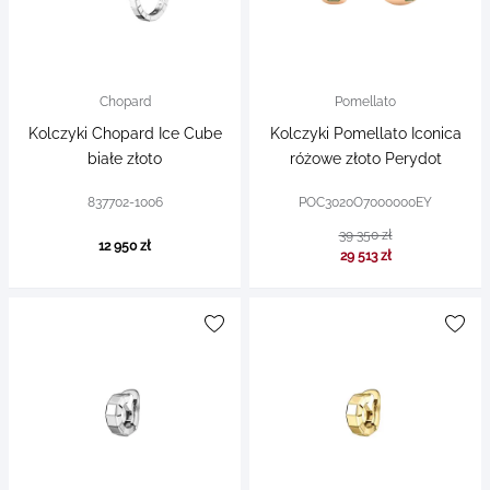
Chopard
Pomellato
Kolczyki Chopard Ice Cube
Kolczyki Pomellato Iconica
białe złoto
różowe złoto Perydot
837702-1006
POC3020O7000000EY
39 350 zł
12 950 zł
29 513 zł