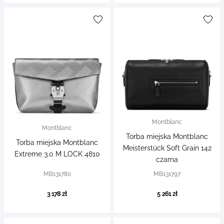
Montblanc
Montblanc
Torba miejska Montblanc
Torba miejska Montblanc
Meisterstück Soft Grain 142
Extreme 3.0 M LOCK 4810
czarna
MB131780
MB131797
3 178 zł
5 261 zł