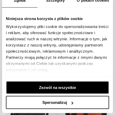
Zgoda
Szczegóły
O plikach cookies
Niniejsza strona korzysta z plików cookie
Montblanc
Montblanc
Wykorzystujemy pliki cookie do spersonalizowania treści
Torba miejska Montblanc
Torba listonoszka Montblanc
i reklam, aby oferować funkcje społecznościowe i
Sartorial Nano Travel cassis
4810 smoky blue
analizować ruch w naszej witrynie. Informacje o tym, jak
MB199452
MB199332
korzystasz z naszej witryny, udostępniamy partnerom
społecznościowym, reklamowym i analitycznym.
2 626 zł
5 261 zł
Partnerzy mogą połączyć te informacje z innymi danymi
otrzymanymi od Ciebie lub uzyskanymi podczas
korzystania z ich usług.
Zezwól na wszystkie
Spersonalizuj