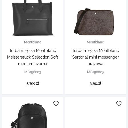
Montblanc
Montblanc
Torba miejska Montblanc
Torba miejska Montblanc
Meisterstück Selection Soft
Sartorial mini messenger
medium czarna
brązowa
MB198003
MB198829
5 790 zł
3 391 zł