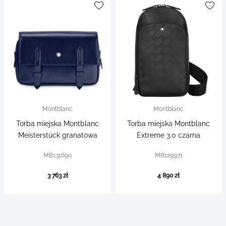
Montblanc
Montblanc
Torba miejska Montblanc
Torba miejska Montblanc
Meisterstück granatowa
Extreme 3.0 czarna
MB131690
MB129971
3 763 zł
4 890 zł