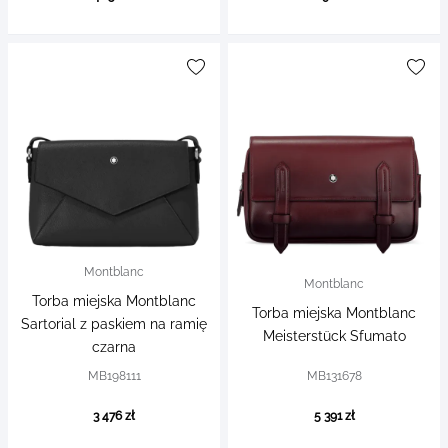
Montblanc
Montblanc
Torba miejska Montblanc
Torba miejska Montblanc
Sartorial z paskiem na ramię
Meisterstück Sfumato
czarna
MB198111
MB131678
3 476 zł
5 391 zł