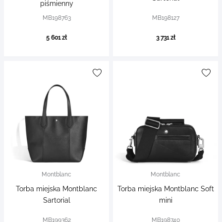
piśmienny
MB198763
MB198127
5 601 zł
3 731 zł
Montblanc
Montblanc
Torba miejska Montblanc
Torba miejska Montblanc Soft
Sartorial
mini
MB199362
MB198740