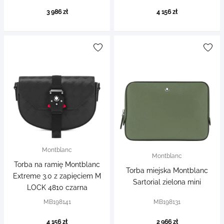
3 986 zł
4 156 zł
Montblanc
Montblanc
Torba na ramię Montblanc
Torba miejska Montblanc
Extreme 3.0 z zapięciem M
Sartorial zielona mini
LOCK 4810 czarna
MB198141
MB198131
4 156 zł
2 966 zł