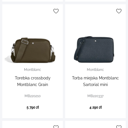
Montblanc
Montblanc
Torebka crossbody
Torba miejska Montblanc
Montblanc Grain
Sartorial mini
MB220210
MB220337
5 790 zł
4 290 zł