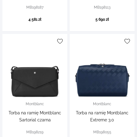
MB198187
MB198113
4 581 zł
5 690 zł
Montblanc
Montblanc
Torba na ramię Montblanc
Torba na ramię Montblanc
Sartorial czarna
Extreme 3.0
MB198219
MB198055