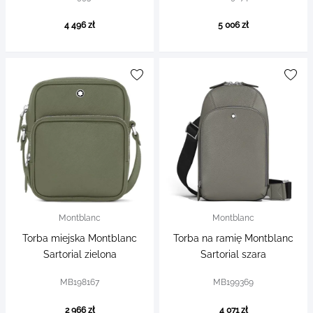
4 496 zł
5 006 zł
Montblanc
Montblanc
Torba miejska Montblanc
Torba na ramię Montblanc
Sartorial zielona
Sartorial szara
MB198167
MB199369
2 966 zł
4 071 zł