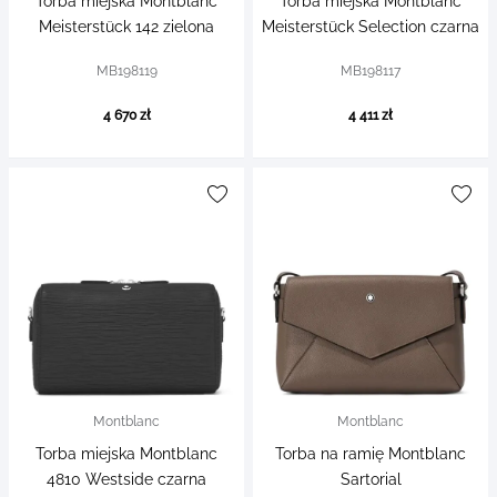
Torba miejska Montblanc
Torba miejska Montblanc
Meisterstück 142 zielona
Meisterstück Selection czarna
MB198119
MB198117
4 670 zł
4 411 zł
Montblanc
Montblanc
Torba miejska Montblanc
Torba na ramię Montblanc
4810 Westside czarna
Sartorial