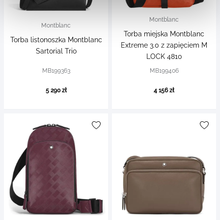
Montblanc
Montblanc
Torba miejska Montblanc
Torba listonoszka Montblanc
Extreme 3.0 z zapięciem M
Sartorial Trio
LOCK 4810
MB199363
MB199406
5 290 zł
4 156 zł