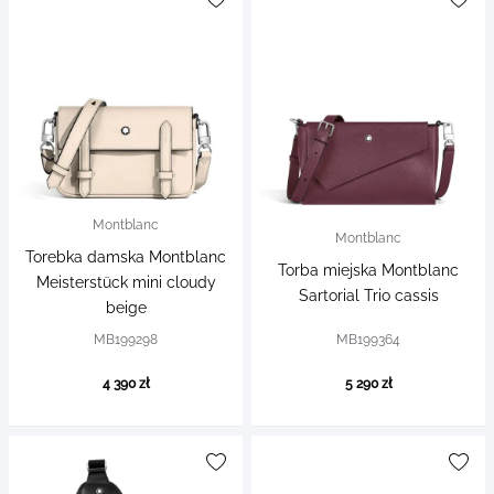
Montblanc
Montblanc
Torebka damska Montblanc
Torba miejska Montblanc
Meisterstück mini cloudy
Sartorial Trio cassis
beige
MB199298
MB199364
4 390 zł
5 290 zł