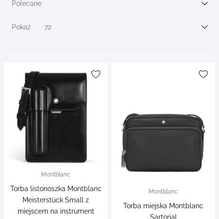
filters
Polecane
Sortuj wg
Pokaż
72
Montblanc
Torba listonoszka Montblanc
Montblanc
Meisterstück Small z
Torba miejska Montblanc
miejscem na instrument
Sartorial