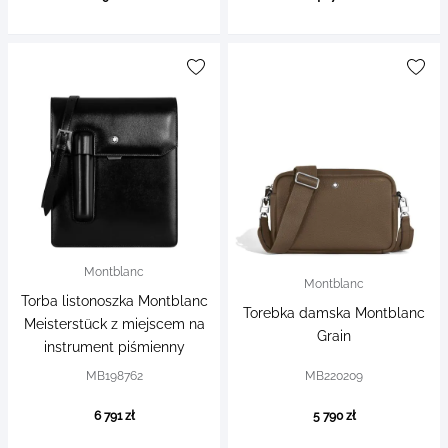
Montblanc
Montblanc
Torba listonoszka Montblanc
Torebka damska Montblanc
Meisterstück z miejscem na
Grain
instrument piśmienny
MB198762
MB220209
6 791 zł
5 790 zł