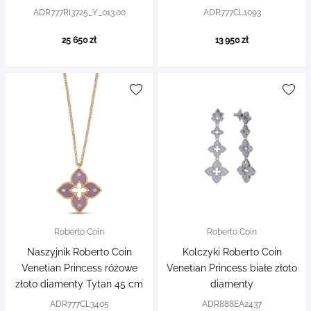
ADR777RI3725_Y_013.00
ADR777CL1093
25 650 zł
13 950 zł
Roberto Coin
Roberto Coin
Naszyjnik Roberto Coin
Kolczyki Roberto Coin
Venetian Princess różowe
Venetian Princess białe złoto
złoto diamenty Tytan 45 cm
diamenty
ADR777CL3405
ADR888EA2437