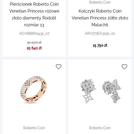
Roberto Coin
Pierścionek Roberto Coin
Venetian Princess różowe
Kolczyki Roberto Coin
złoto diamenty Rodolit
Venetian Princess żółte złoto
rozmiar 13
Malachit
ADV888RI2432_07
ARV777EA3190_01
32 050 zł
15 750 zł
25 640 zł
Roberto Coin
Roberto Coin