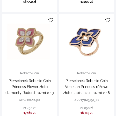
16 550 zł
12 200 zł
Roberto Coin
Roberto Coin
Pierścionek Roberto Coin
Pierścionek Roberto Coin
Princess Flower złoto
Venetian Princess różowe
diamenty Rodonit rozmiar 13
złoto Lapis lazuli rozmiar 18
ADV888RI2462
ARV777RI3191_18
21 450 zł
22 050 zł
17 160 zł
18 743 zł