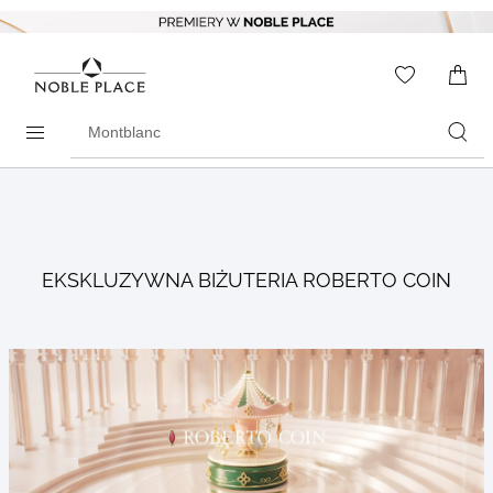
Skip to
content
WISHLIS
0
ITEMS
Search
products
EKSKLUZYWNA BIŻUTERIA ROBERTO COIN