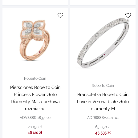
Roberto Coin
Roberto Coin
Pierścionek Roberto Coin
Princess Flower złoto
Bransoletka Roberto Coin
Diamenty Masa perłowa
Love in Verona białe złoto
rozmiar 12
diamenty M
ADV888RI1837_02
ADR888BA2121_01
20 150 zł
65 050 zł
16 120 zł
45 535 zł