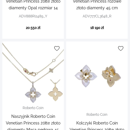
Venetian Princess żółte złoto
Venetian Princess różowe
diamenty Opal rozmiar 14
złoto diamenty 45 cm
ADV888RI2489_Y
ADV777CL3648_R
20 550 zł
18 190 zł
Roberto Coin
Roberto Coin
Naszyjnik Roberto Coin
Venetian Princess żółte złoto
Kolczyki Roberto Coin
diamenty Masa perłowa 45
Venetian Princess żółte złoto