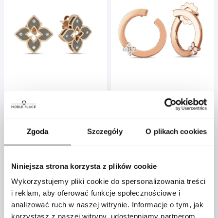
Roberto Coin
Roberto Coin
Kolczyki Roberto Coin
Kolczyki Roberto Coin Love in
Venetian Princess różowe
Verona różowe złoto
Zgoda
złoto
Szczegóły
O plikach cookies
diamenty
ADR777EA3407_R
ADR888EA2036_R
16 600 zł
17 950 zł
Niniejsza strona korzysta z plików cookie
Wykorzystujemy pliki cookie do spersonalizowania treści
i reklam, aby oferować funkcje społecznościowe i
analizować ruch w naszej witrynie. Informacje o tym, jak
korzystasz z naszej witryny, udostępniamy partnerom