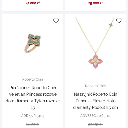
41 080 zł
29 000 zł
Roberto Coin
Roberto Coin
Pierścionek Roberto Coin
Venetian Princess różowe
Naszyjnik Roberto Coin
złoto diamenty Tytan rozmiar
Princess Flower złoto
13
diamenty Rodolit 85 cm
ADR777RI3403
ADV888CL2465_01
14 150 zł
52 650 zł