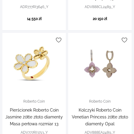
ADR777RI3646_Y
ADV888CL2489_Y
14 550 zł
20 150 zł
Roberto Coin
Roberto Coin
Pierścionek Roberto Coin
Kolczyki Roberto Coin
Jasmine żółte złoto diamenty
Venetian Princess żółte złoto
Masa perłowa rozmiar 13
diamenty Opal
ADV777RI3713_Y
ADV888EA2489_Y