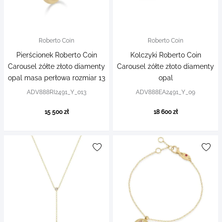
Roberto Coin
Roberto Coin
Pierścionek Roberto Coin
Kolczyki Roberto Coin
Carousel żółte złoto diamenty
Carousel żółte złoto diamenty
opal masa perłowa rozmiar 13
opal
ADV888RI2491_Y_013
ADV888EA2491_Y_09
15 500 zł
18 600 zł