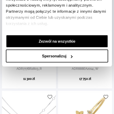
społecznościowym, reklamowym i analitycznym.
Partnerzy mogą połączyć te informacje z innymi danymi
otrzymanymi od Ciebie lub uzyskanymi podczas
korzystania z ich usług.
Zezwól na wszystkie
Roberto Coin
Roberto Coin
Bransoletka Roberto Coin
Kolczyki Roberto Coin Love in
Venetian Princess różowe
Spersonalizuj
Verona białe złoto diamenty
złoto diamenty 18 cm
ADR777BR2803_R
ADR888EA2014_W
11 300 zł
17 750 zł