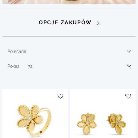
Go to
Go to
OPCJE ZAKUPÓW
products
products
Go to
filters
Polecane
Sortuj wg
Pokaż
72