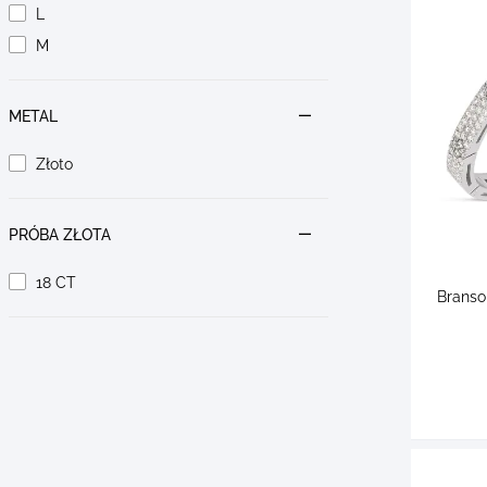
L
M
METAL
Złoto
PRÓBA ZŁOTA
18 CT
Branso