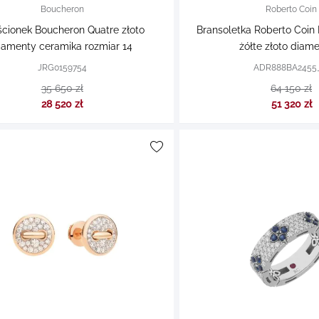
Boucheron
Roberto Coin
ścionek Boucheron Quatre złoto
Bransoletka Roberto Coin 
iamenty ceramika rozmiar 14
żółte złoto diam
JRG0159754
ADR888BA2455
35 650 zł
64 150 zł
28 520 zł
51 320 zł