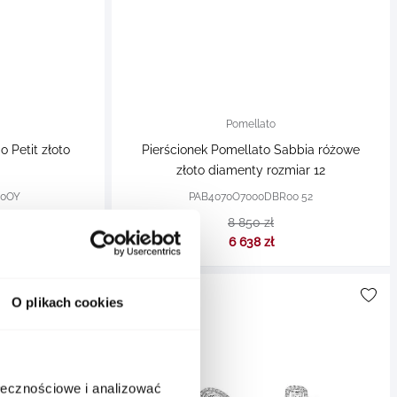
Pomellato
 Petit złoto
Pierścionek Pomellato Sabbia różowe
złoto diamenty rozmiar 12
00OY
PAB4070O7000DBR00 52
8 850 zł
6 638 zł
O plikach cookies
ołecznościowe i analizować