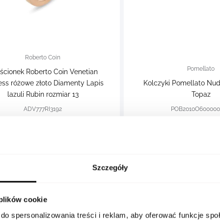
Roberto Coin
Pomellato
rścionek Roberto Coin Venetian
ess różowe złoto Diamenty Lapis
Kolczyki Pomellato Nudo
lazuli Rubin rozmiar 13
Topaz
ADV777RI3192
POB2010O60000
13 750 zł
19 450 zł
11 000 zł
16 533 zł
Szczegóły
 plików cookie
do spersonalizowania treści i reklam, aby oferować funkcje sp