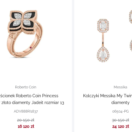
Roberto Coin
Messika
rścionek Roberto Coin Princess
Kolczyki Messika My Twin
 złoto diamenty Jadeit rozmiar 13
diamenty
ADV888RI1837
06504-PG
20 150 zł
30 150 zł
16 120 zł
24 120 zł