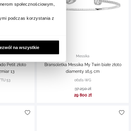
artnerom społecznościowym,
ymi podczas korzystania z
ezwól na wszystkie
Messika
do Petit złoto
Bransoletka Messika My Twin białe złoto
miar 13
diamenty 16,5 cm
TU 53
06161-WG
37 250 zł
29 800 zł