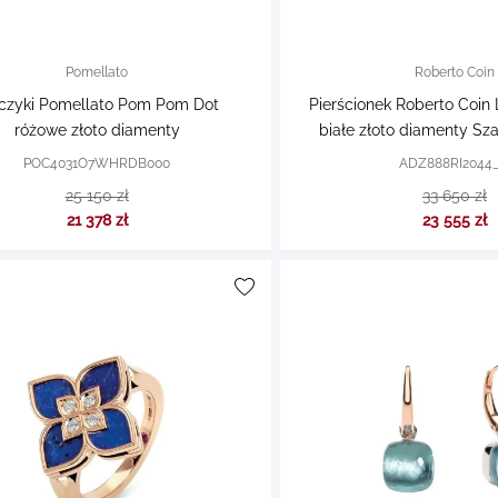
Pomellato
Roberto Coin
czyki Pomellato Pom Pom Dot
Pierścionek Roberto Coin 
różowe złoto diamenty
białe złoto diamenty Szaf
POC4031O7WHRDB000
ADZ888RI2044_
25 150 zł
33 650 zł
21 378 zł
23 555 zł