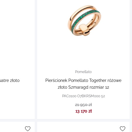
Pomellato
atre złoto
Pierścionek Pomellato Together różowe
złoto Szmaragd rozmiar 12
PAC0100 O7BKRSM000 52
21 950 zł
13 170 zł