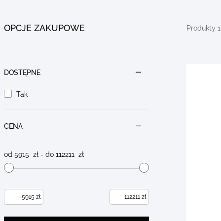
OPCJE ZAKUPOWE
Go to
Go to
Go to
Produkty 1 
products
products
filters
DOSTĘPNE
Tak
CENA
od
5915
zł - do
112211
zł
zł
zł
Minimum
Maksymalna
value
wartość