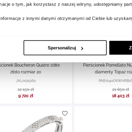
ormacje o tym, jak korzystasz z naszej witryny, udostępniamy p
informacje z innymi danymi otrzymanymi od Ciebie lub uzyskan
Spersonalizuj
Z
Boucheron
Pomellato
ścionek Boucheron Quatre żółte
Pierścionek Pomellato Nu
złoto rozmiar 20
diamenty Topaz roz
JAL0025160
PAB7040O6WHRB0T
12 150 zł
21 650 zł
9 720 zł
18 403 zł