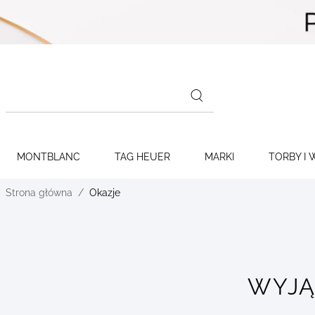
Skip to
content
Search
products
MONTBLANC
TAG HEUER
MARKI
TORBY I 
Strona główna
Okazje
WYJĄ