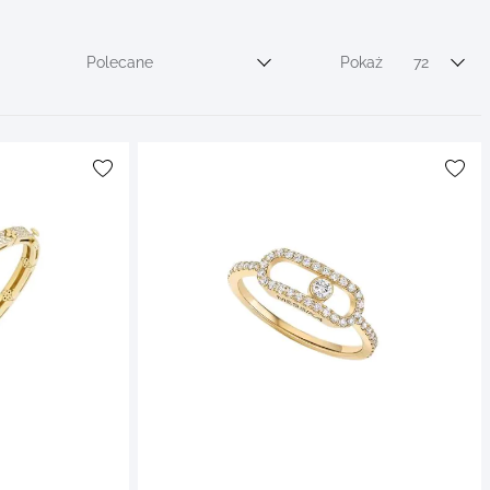
Polecane
Pokaż
72
Sortuj wg