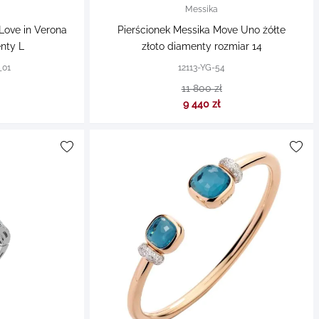
Messika
Love in Verona
Pierścionek Messika Move Uno żółte
enty L
złoto diamenty rozmiar 14
_01
12113-YG-54
11 800 zł
9 440 zł