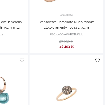
Pomellato
Love in Verona
Bransoletka Pomellato Nudo różowe
ir rozmiar 12
złoto diamenty Topaz 15,5cm
12
PBC1006O7WHRDB0TL L
57 050 zł
48 493 zł