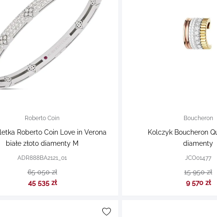
Roberto Coin
Boucheron
letka Roberto Coin Love in Verona
Kolczyk Boucheron Qu
białe złoto diamenty M
diamenty
ADR888BA2121_01
JCO01477
65 050 zł
15 950 zł
45 535 zł
9 570 zł