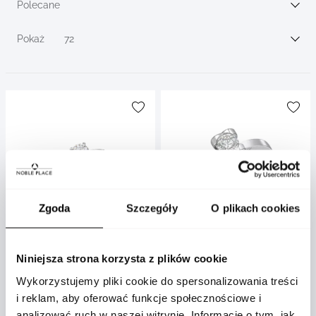
filters
Polecane
Sortuj wg
Pokaż
72
Zgoda
Szczegóły
O plikach cookies
Chopard
Chopard
Niniejsza strona korzysta z plików cookie
Pierścionek Chopard platyna
Pierścionek Chopard platyna
Wykorzystujemy pliki cookie do spersonalizowania treści
diament rozmiar 13
diament rozmiar 13
i reklam, aby oferować funkcje społecznościowe i
analizować ruch w naszej witrynie. Informacje o tym, jak