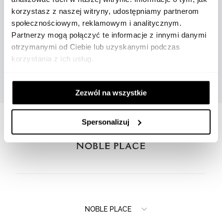
827459-9088
829065-9085
korzystasz z naszej witryny, udostępniamy partnerom
57 150 zł
38 650 zł
społecznościowym, reklamowym i analitycznym.
Partnerzy mogą połączyć te informacje z innymi danymi
otrzymanymi od Ciebie lub uzyskanymi podczas
korzystania z ich usług.
Zezwól na wszystkie
Spersonalizuj
NOBLE PLACE