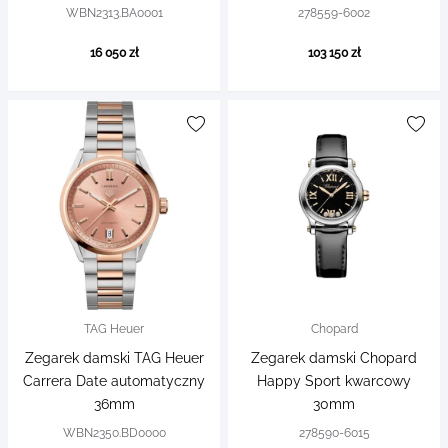
WBN2313.BA0001
278559-6002
16 050 zł
103 150 zł
TAG Heuer
Chopard
Zegarek damski TAG Heuer
Zegarek damski Chopard
Carrera Date automatyczny
Happy Sport kwarcowy
36mm
30mm
WBN2350.BD0000
278590-6015