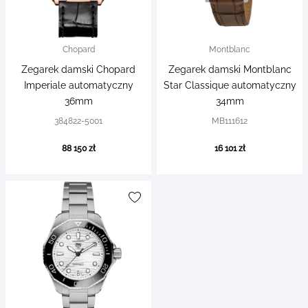
Chopard
Montblanc
Zegarek damski Chopard
Zegarek damski Montblanc
Imperiale automatyczny
Star Classique automatyczny
36mm
34mm
384822-5001
MB111612
88 150 zł
16 101 zł