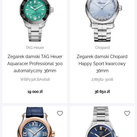
TAG Heuer
Chopard
Zegarek damski TAG Heuer
Zegarek damski Chopard
Aquaracer Professional 300
Happy Sport kwarcowy
automatyczny 36mm
36mm
WBP231K.BA0618
278582-3008
19 000 zł
36 650 zł