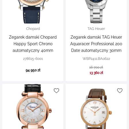
Chopard
TAG Heuer
Zegarek damski Chopard
Zegarek damski TAG Heuer
Happy Sport Chrono
Aquaracer Professional 200
automatyczny 40mm
Date automatyczny 30mm
278615-6001
WBP2411.BA0622
16 700 zł
94 950 zł
13 360 zł