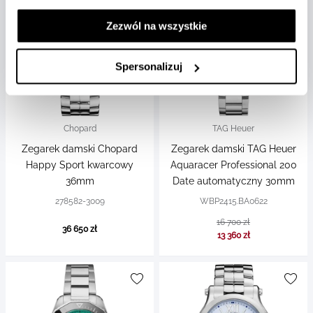
Zezwól na wszystkie
Spersonalizuj
Chopard
TAG Heuer
Zegarek damski Chopard
Zegarek damski TAG Heuer
Happy Sport kwarcowy
Aquaracer Professional 200
36mm
Date automatyczny 30mm
278582-3009
WBP2415.BA0622
16 700 zł
36 650 zł
13 360 zł