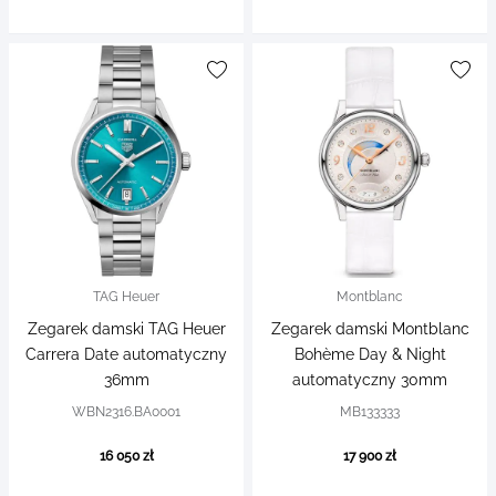
TAG Heuer
Montblanc
Zegarek damski TAG Heuer
Zegarek damski Montblanc
Carrera Date automatyczny
Bohème Day & Night
36mm
automatyczny 30mm
WBN2316.BA0001
MB133333
16 050 zł
17 900 zł