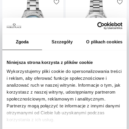
Zgoda
Szczegóły
O plikach cookies
TAG Heuer
TAG Heuer
Niniejsza strona korzysta z plików cookie
Zegarek damski TAG Heuer
Zegarek damski TAG Heuer
Wykorzystujemy pliki cookie do spersonalizowania treści
Aquaracer Professional 200
Carrera Date automatyczny
i reklam, aby oferować funkcje społecznościowe i
Solargraph kwarcowy 34mm
29mm
analizować ruch w naszej witrynie. Informacje o tym, jak
WBP1314.BA0005
WBN2410.BA0621
korzystasz z naszej witryny, udostępniamy partnerom
społecznościowym, reklamowym i analitycznym.
23 800 zł
14 200 zł
Partnerzy mogą połączyć te informacje z innymi danymi
otrzymanymi od Ciebie lub uzyskanymi podczas
korzystania z ich usług.