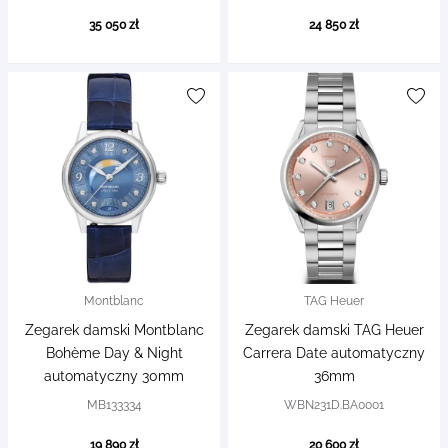
35 050 zł
24 850 zł
Montblanc
TAG Heuer
Zegarek damski Montblanc
Zegarek damski TAG Heuer
Bohème Day & Night
Carrera Date automatyczny
automatyczny 30mm
36mm
MB133334
WBN231D.BA0001
19 890 zł
20 600 zł