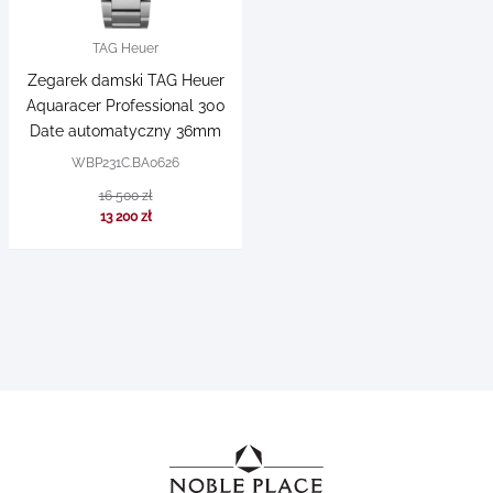
TAG Heuer
Zegarek damski TAG Heuer
Aquaracer Professional 300
Date automatyczny 36mm
WBP231C.BA0626
16 500 zł
13 200 zł