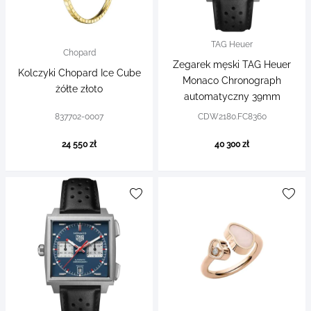
TAG Heuer
Chopard
Zegarek męski TAG Heuer
Kolczyki Chopard Ice Cube
Monaco Chronograph
żółte złoto
automatyczny 39mm
837702-0007
CDW2180.FC8360
24 550 zł
40 300 zł