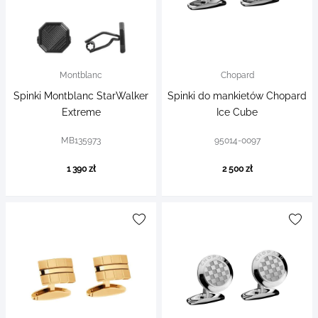
Montblanc
Chopard
Spinki Montblanc StarWalker
Spinki do mankietów Chopard
Extreme
Ice Cube
MB135973
95014-0097
1 390 zł
2 500 zł