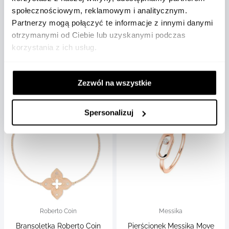
społecznościowym, reklamowym i analitycznym.
Kolczyki Roberto Coin
Kolczyki Roberto Coin Love in
Partnerzy mogą połączyć te informacje z innymi danymi
Venetian Princess różowe
Verona różowe złoto
otrzymanymi od Ciebie lub uzyskanymi podczas
złoto
diamenty
korzystania z ich usług.
ADR777EA3407_R
ADR888EA2036_R
16 600 zł
17 950 zł
Zezwól na wszystkie
Spersonalizuj
Roberto Coin
Messika
Bransoletka Roberto Coin
Pierścionek Messika Move