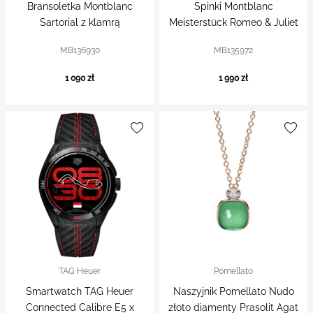
Bransoletka Montblanc
Spinki Montblanc
Sartorial z klamrą
Meisterstück Romeo & Juliet
MB136930
MB135972
1 090 zł
1 990 zł
TAG Heuer
Pomellato
Smartwatch TAG Heuer
Naszyjnik Pomellato Nudo
Connected Calibre E5 x
złoto diamenty Prasolit Agat