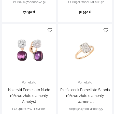
PAC6041O7000000VA 54
PCC6030O7000BMPMY 42
17 650 zł
36 950 zł
Pomellato
Pomellato
Kolczyki Pomellato Nudo
Pierścionek Pomellato Sabbia
różowe złoto diamenty
różowe złoto diamenty
Ametyst
rozmiar 15
POC4020O6WHRDB0IY
PAB9032O7000DB000 55