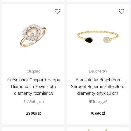
Chopard
Boucheron
Pierścionek Chopard Happy
Bransoletka Boucheron
Diamonds różowe złoto
Serpent Bohème żółte złoto
diamenty rozmiar 13
diamenty onyx 16 cm
82A616-5110
JBT0105516
29 650 zł
36 950 zł