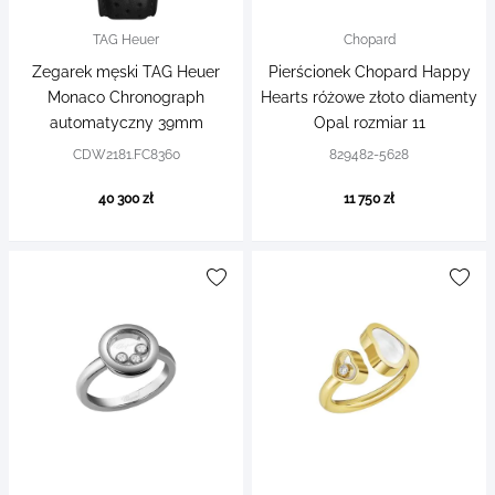
TAG Heuer
Chopard
Zegarek męski TAG Heuer
Pierścionek Chopard Happy
Monaco Chronograph
Hearts różowe złoto diamenty
automatyczny 39mm
Opal rozmiar 11
CDW2181.FC8360
829482-5628
40 300 zł
11 750 zł