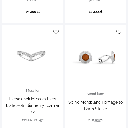
15088-YG
15084-YG
15 400 zł
11 900 zł
Messika
Montblanc
Pierścionek Messika Fiery
Spinki Montblanc Homage to
białe złoto diamenty rozmiar
Bram Stoker
12
12088-WG-52
MB135974