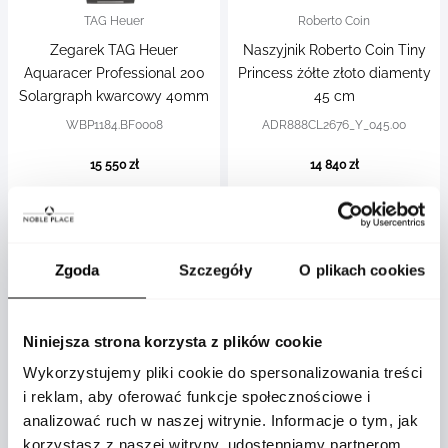
TAG Heuer
Roberto Coin
Zegarek TAG Heuer
Naszyjnik Roberto Coin Tiny
Aquaracer Professional 200
Princess żółte złoto diamenty
Solargraph kwarcowy 40mm
45 cm
WBP1184.BF0008
ADR888CL2676_Y_045.00
15 550 zł
14 840 zł
Zgoda
Szczegóły
O plikach cookies
Niniejsza strona korzysta z plików cookie
Wykorzystujemy pliki cookie do spersonalizowania treści
i reklam, aby oferować funkcje społecznościowe i
analizować ruch w naszej witrynie. Informacje o tym, jak
Roberto Coin
Roberto Coin
korzystasz z naszej witryny, udostępniamy partnerom