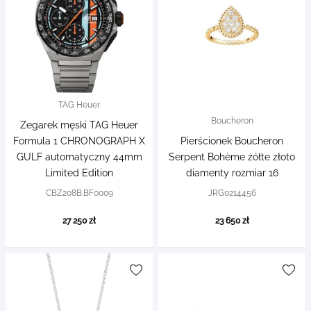
TAG Heuer
Boucheron
Zegarek męski TAG Heuer
Formula 1 CHRONOGRAPH X
Pierścionek Boucheron
GULF automatyczny 44mm
Serpent Bohème żółte złoto
Limited Edition
diamenty rozmiar 16
CBZ208B.BF0009
JRG0214456
27 250 zł
23 650 zł