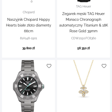
TAG Heuer
Chopard
Zegarek męski TAG Heuer
Naszyjnik Chopard Happy
Monaco Chronograph
Hearts białe złoto diamenty
automatyczny Titanium & 18K
66cm
Rose Gold 39mm
81A148-1901
CDW2150.FC8360
39 800 zł
56 350 zł