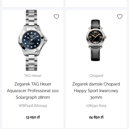
TAG Heuer
Chopard
Zegarek TAG Heuer
Zegarek damski Chopard
Aquaracer Professional 100
Happy Sport kwarcowy
Solargraph 28mm
30mm
WBP141E.BA0049
278590-6015
13 050 zł
24 850 zł