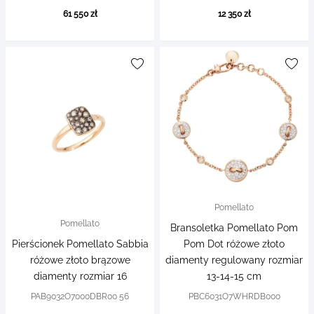
61 550 zł
12 350 zł
Pomellato
Pomellato
Bransoletka Pomellato Pom
Pierścionek Pomellato Sabbia
Pom Dot różowe złoto
różowe złoto brązowe
diamenty regulowany rozmiar
diamenty rozmiar 16
13-14-15 cm
PAB9032O7000DBR00 56
PBC6031O7WHRDB000