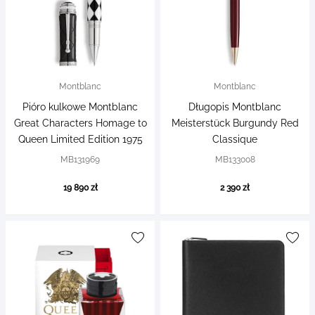
Montblanc
Montblanc
Pióro kulkowe Montblanc
Długopis Montblanc
Great Characters Homage to
Meisterstück Burgundy Red
Queen Limited Edition 1975
Classique
MB131969
MB133008
19 890 zł
2 390 zł