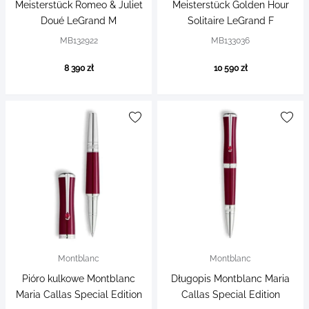
Meisterstück Romeo & Juliet
Meisterstück Golden Hour
Doué LeGrand M
Solitaire LeGrand F
MB132922
MB133036
8 390 zł
10 590 zł
Montblanc
Montblanc
Pióro kulkowe Montblanc
Długopis Montblanc Maria
Maria Callas Special Edition
Callas Special Edition