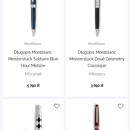
Montblanc
Montblanc
Długopis Montblanc
Długopis Montblanc
Meisterstück Solitaire Blue
Meisterstück Doué Geometry
Hour Midsize
Classique
MB132098
MB132503
5 790 zł
3 690 zł