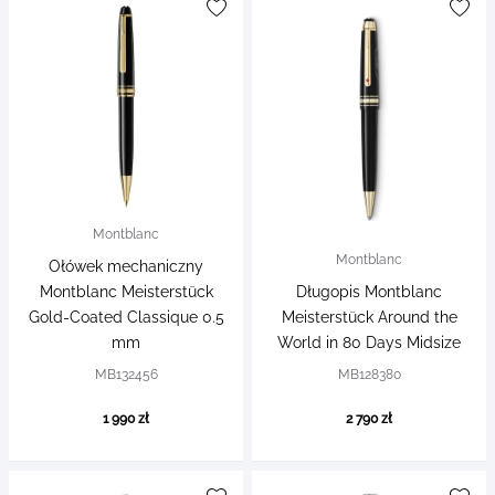
Montblanc
Montblanc
Ołówek mechaniczny
Montblanc Meisterstück
Długopis Montblanc
Gold-Coated Classique 0.5
Meisterstück Around the
mm
World in 80 Days Midsize
MB132456
MB128380
1 990 zł
2 790 zł