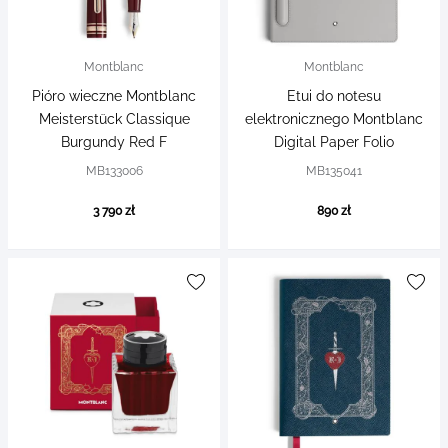
Montblanc
Montblanc
Pióro wieczne Montblanc
Etui do notesu
Meisterstück Classique
elektronicznego Montblanc
Burgundy Red F
Digital Paper Folio
MB133006
MB135041
3 790 zł
890 zł