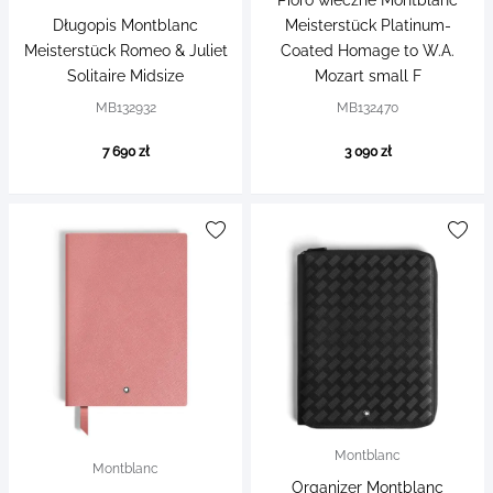
Pióro wieczne Montblanc
Długopis Montblanc
Meisterstück Platinum-
Meisterstück Romeo & Juliet
Coated Homage to W.A.
Solitaire Midsize
Mozart small F
MB132932
MB132470
7 690 zł
3 090 zł
Montblanc
Montblanc
Organizer Montblanc