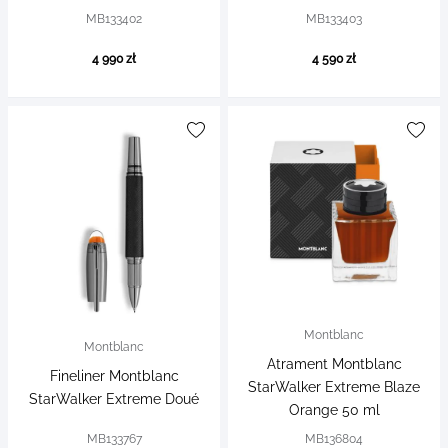
MB133402
MB133403
4 990 zł
4 590 zł
Montblanc
Montblanc
Atrament Montblanc
Fineliner Montblanc
StarWalker Extreme Blaze
StarWalker Extreme Doué
Orange 50 ml
MB133767
MB136804