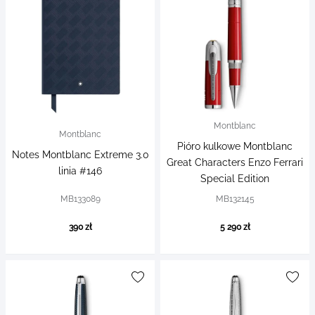
Montblanc
Montblanc
Pióro kulkowe Montblanc
Notes Montblanc Extreme 3.0
Great Characters Enzo Ferrari
linia #146
Special Edition
MB133089
MB132145
390 zł
5 290 zł