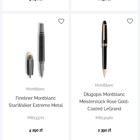
Montblanc
Montblanc
Długopis Montblanc
Fineliner Montblanc
Meisterstück Rose Gold-
StarWalker Extreme Metal
Coated LeGrand
MB133771
MB132482
4 290 zł
2 390 zł