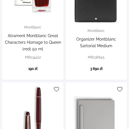
Montblanc
Montblanc
Atrament Montblanc Great
Organizer Montblanc
Characters Homage to Queen
Sartorial Medium
(red) 50 ml
MB134412
MB136845
190 zł
3 690 zł