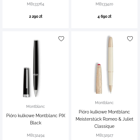
MB133764
MB133420
2 290 zł
4 690 zł
Montblanc
Montblanc
Pióro kulkowe Montblanc
Pióro kulkowe Montblanc PIX
Meisterstück Romeo & Juliet
Black
Classique
MB132494
MB132927