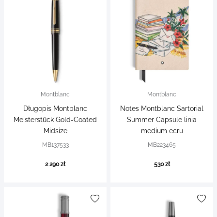
Montblanc
Montblanc
Długopis Montblanc
Notes Montblanc Sartorial
Meisterstück Gold-Coated
Summer Capsule linia
Midsize
medium ecru
MB137533
MB223465
2 290 zł
530 zł