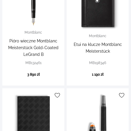
Montblanc
Montblanc
Pióro wieczne Montblanc
Etui na klucze Montblanc
Meisterstück Gold-Coated
Meisterstück
LeGrand B
MB132461
MB198346
3 890 zł
1 190 zł