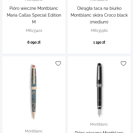
Pióro wieczne Montblanc
Okrągła taca na biurko
Maria Callas Special Edition
Montblanc skóra Croco black
M
(medium)
MB133401
MB135982
6 090 zł
1 190 zł
Montblanc
Montblanc