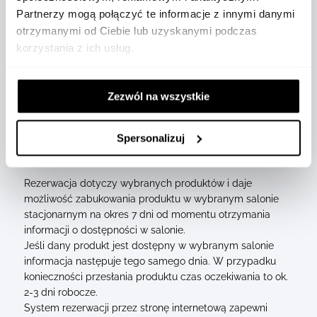
Partnerzy mogą połączyć te informacje z innymi danymi
otrzymanymi od Ciebie lub uzyskanymi podczas
Zamówienia wysyłane kurierem
korzystania z ich usług.
Wysyłka zamówień powyżej 400 zł jest bezpłatna.
Wysyłka zamówień realizowana jest za pośrednictwem
firmy kurierskiej DPD oraz InPost.
Zezwól na wszystkie
Link do śledzenia przesyłki wyślemy do Państwa
mailowo, w momencie gdy zostanie ona nadana.
Spersonalizuj
Rezerwacja w salonie stacjonarnym
Rezerwacja dotyczy wybranych produktów i daje
możliwość zabukowania produktu w wybranym salonie
stacjonarnym na okres 7 dni od momentu otrzymania
informacji o dostępności w salonie.
Jeśli dany produkt jest dostępny w wybranym salonie
informacja następuje tego samego dnia. W przypadku
konieczności przesłania produktu czas oczekiwania to ok.
2-3 dni robocze.
System rezerwacji przez stronę internetową zapewni