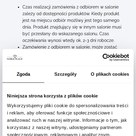
Czas realizacji zamówienia z odbiorem w salonie
zależy od dostępności produktów. Kiedy produkt
jest na miejscu odbiór możliwy jest tego samego
dnia. Produkt znajdujący się w innym salonie musi
być przesłany do wskazanego salonu. Czas
oczekiwania wynosi wtedy ok. 2-3 dni robocze.
Zamówienie z odbiorem w salonie, może zostać
odebrane po otrzymaniu informacji o możliwości
odbioru zamówienia we wskazanym salonie.
Zamówienie z odbiorem osobistym gwarantuje
rezerwację produktu na 7 dni. Po tym terminie
Zgoda
Szczegóły
O plikach cookies
zamówienie zostanie anulowane.
Zamówienie z odbiorem w salonie stacjonarnym
można opłacić przy odbiorze bądź dokonując
Niniejsza strona korzysta z plików cookie
przedpłaty.
Wykorzystujemy pliki cookie do spersonalizowania treści
Zamówienie można odebrać w godzinach pracy
i reklam, aby oferować funkcje społecznościowe i
salonu.
analizować ruch w naszej witrynie. Informacje o tym, jak
Lista salonów dostępna tutaj >>
korzystasz z naszej witryny, udostępniamy partnerom
społecznościowym, reklamowym i analitycznym.