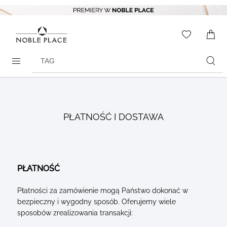
Skip to
content
WISHLIS
0
ITEMS
Search
products
PŁATNOŚĆ I DOSTAWA
PŁATNOŚĆ
Płatności za zamówienie mogą Państwo dokonać w
bezpieczny i wygodny sposób. Oferujemy wiele
sposobów zrealizowania transakcji: