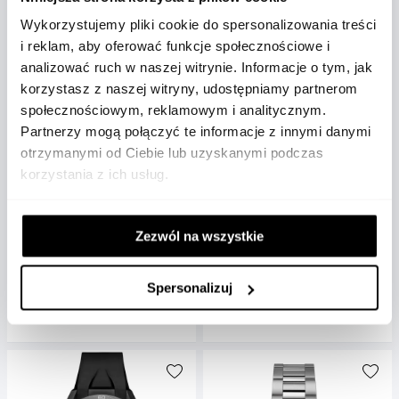
Wykorzystujemy pliki cookie do spersonalizowania treści
i reklam, aby oferować funkcje społecznościowe i
analizować ruch w naszej witrynie. Informacje o tym, jak
korzystasz z naszej witryny, udostępniamy partnerom
społecznościowym, reklamowym i analitycznym.
Partnerzy mogą połączyć te informacje z innymi danymi
TAG Heuer
otrzymanymi od Ciebie lub uzyskanymi podczas
Zegarek męski TAG Heuer
korzystania z ich usług.
TAG Heuer
Carrera Chronograph x
Zegarek damski TAG Heuer
Porsche Orange Racing
Carrera Date automatyczny
Special Edition automatyczny
Zezwól na wszystkie
36mm
44...
WBN2316.BA0001
CBN2A1M.FC6526
Spersonalizuj
16 050 zł
33 450 zł