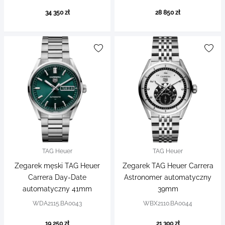
34 350 zł
28 850 zł
TAG Heuer
TAG Heuer
Zegarek męski TAG Heuer
Zegarek TAG Heuer Carrera
Carrera Day-Date
Astronomer automatyczny
automatyczny 41mm
39mm
WDA2115.BA0043
WBX2110.BA0044
19 250 zł
21 300 zł