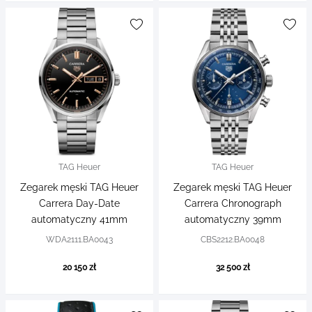
TAG Heuer
TAG Heuer
Zegarek męski TAG Heuer
Zegarek męski TAG Heuer
Carrera Day-Date
Carrera Chronograph
automatyczny 41mm
automatyczny 39mm
WDA2111.BA0043
CBS2212.BA0048
20 150 zł
32 500 zł