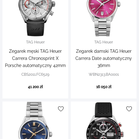
TAG Heuer
TAG Heuer
Zegarek męski TAG Heuer
Zegarek damski TAG Heuer
Carrera Chronosprint X
Carrera Date automatyczny
Porsche automatyczny 42mm
36mm
CBS2011.FC6529
WBN2313.BA0001
41 200 zł
16 050 zł