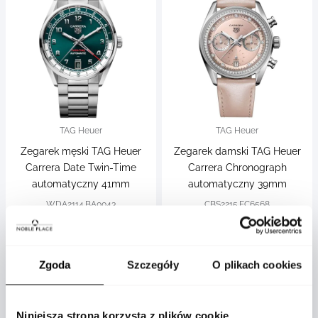
TAG Heuer
TAG Heuer
Zegarek męski TAG Heuer
Zegarek damski TAG Heuer
Carrera Date Twin-Time
Carrera Chronograph
automatyczny 41mm
automatyczny 39mm
WDA2114.BA0043
CBS2215.FC6568
22 200 zł
38 450 zł
Zgoda
Szczegóły
O plikach cookies
Niniejsza strona korzysta z plików cookie