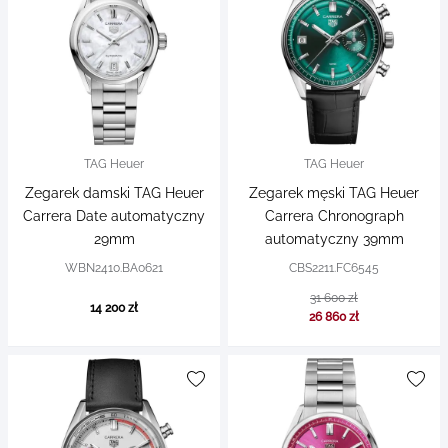
TAG Heuer
TAG Heuer
Zegarek damski TAG Heuer
Zegarek męski TAG Heuer
Carrera Date automatyczny
Carrera Chronograph
29mm
automatyczny 39mm
WBN2410.BA0621
CBS2211.FC6545
31 600 zł
14 200 zł
26 860 zł