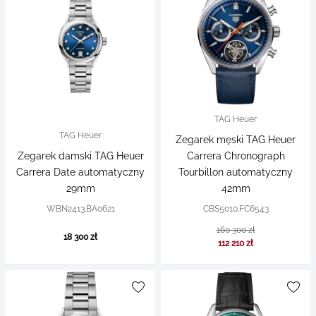
TAG Heuer
TAG Heuer
Zegarek męski TAG Heuer
Zegarek damski TAG Heuer
Carrera Chronograph
Carrera Date automatyczny
Tourbillon automatyczny
29mm
42mm
WBN2413.BA0621
CBS5010.FC6543
160 300 zł
18 300 zł
112 210 zł