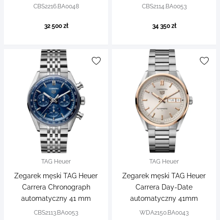
CBS2216.BA0048
CBS2114.BA0053
32 500 zł
34 350 zł
TAG Heuer
TAG Heuer
Zegarek męski TAG Heuer
Zegarek męski TAG Heuer
Carrera Chronograph
Carrera Day-Date
automatyczny 41 mm
automatyczny 41mm
CBS2113.BA0053
WDA2150.BA0043