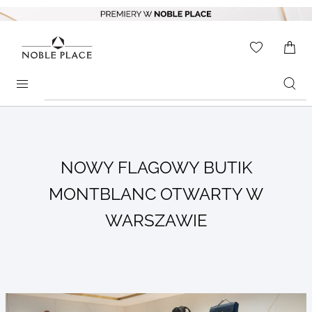
Skip to
content
WISHLIS
0
ITEMS
Search
products
NOWY FLAGOWY BUTIK
MONTBLANC OTWARTY W
WARSZAWIE