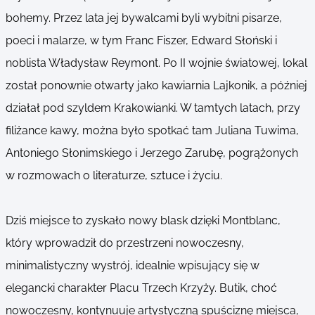
bohemy. Przez lata jej bywalcami byli wybitni pisarze,
poeci i malarze, w tym Franc Fiszer, Edward Słoński i
noblista Władysław Reymont. Po II wojnie światowej, lokal
został ponownie otwarty jako kawiarnia Lajkonik, a później
działał pod szyldem Krakowianki. W tamtych latach, przy
filiżance kawy, można było spotkać tam Juliana Tuwima,
Antoniego Słonimskiego i Jerzego Zarubę, pogrążonych
w rozmowach o literaturze, sztuce i życiu.
Dziś miejsce to zyskało nowy blask dzięki Montblanc,
który wprowadził do przestrzeni nowoczesny,
minimalistyczny wystrój, idealnie wpisujący się w
elegancki charakter Placu Trzech Krzyży. Butik, choć
nowoczesny, kontynuuje artystyczną spuściznę miejsca,