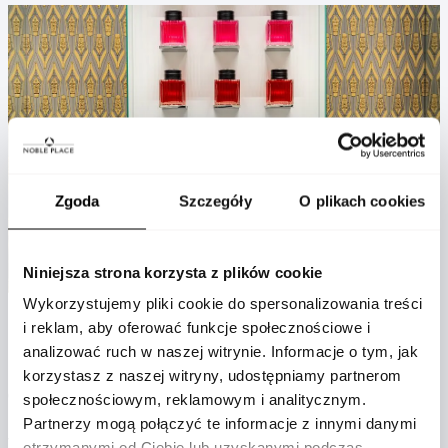
Zgoda
Szczegóły
O plikach cookies
Niniejsza strona korzysta z plików cookie
Wykorzystujemy pliki cookie do spersonalizowania treści
i reklam, aby oferować funkcje społecznościowe i
KULTOWE PRODUKTY MONTBLANC: MEISTERSTÜCK,
analizować ruch w naszej witrynie. Informacje o tym, jak
korzystasz z naszej witryny, udostępniamy partnerom
OLYMPIC HERITAGE I EKSKLUZYWNE ZEGARKI
społecznościowym, reklamowym i analitycznym.
Partnerzy mogą połączyć te informacje z innymi danymi
W ofercie nowego butiku Montblanc znajdują się zarówno
otrzymanymi od Ciebie lub uzyskanymi podczas