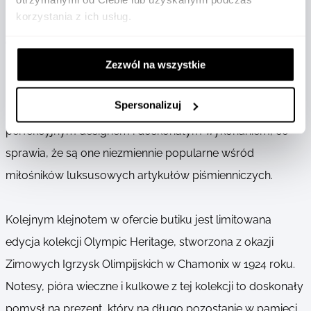
korzystania z ich usług.
nowe, jak i klasyczne produkty, które od lat cieszą się
ogromnym uznaniem wśród klientów na całym świecie.
Na szczególną uwagę zasługują pióra wieczne z serii
Zezwól na wszystkie
Meisterstück, która w tym roku świętuje swoje stulecie. Te
Spersonalizuj
legendarne pióra, mimo upływu lat, wciąż zachwycają
perfekcyjnym designem i doskonałym wykonaniem, co
sprawia, że są one niezmiennie popularne wśród
miłośników luksusowych artykułów piśmienniczych.
Kolejnym klejnotem w ofercie butiku jest limitowana
edycja kolekcji Olympic Heritage, stworzona z okazji
Zimowych Igrzysk Olimpijskich w Chamonix w 1924 roku.
Notesy, pióra wieczne i kulkowe z tej kolekcji to doskonały
pomysł na prezent, który na długo pozostanie w pamięci