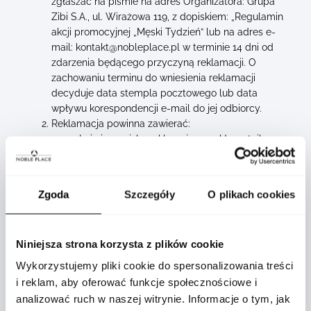
zgłaszać na piśmie na adres Organizatora: Grupa
Zibi S.A., ul. Wirażowa 119, z dopiskiem: „Regulamin
akcji promocyjnej „Męski Tydzień” lub na adres e-
mail: kontakt@nobleplace.pl w terminie 14 dni od
zdarzenia będącego przyczyną reklamacji. O
zachowaniu terminu do wniesienia reklamacji
decyduje data stempla pocztowego lub data
wpływu korespondencji e-mail do jej odbiorcy.
Reklamacja powinna zawierać:
Imię i nazwisko reklamującego Uczestnika,
Adres korespondencyjny lub e-mail
reklamującego Uczestnika, na który
Organizator ma przesłać odpowiedź na
Zgoda
Szczegóły
O plikach cookies
reklamację,
Opis i powód reklamacji oraz żądanie
reklamującego Uczestnika.
Niniejsza strona korzysta z plików cookie
Uczestnik zostanie powiadomiony o sposobie
rozpatrzenia jego reklamacji listem poleconym albo
Wykorzystujemy pliki cookie do spersonalizowania treści
za pośrednictwem korespondencji e-mail (w
i reklam, aby oferować funkcje społecznościowe i
zależności od sposobu złożenia reklamacji przez
analizować ruch w naszej witrynie. Informacje o tym, jak
Uczestnika) w terminie 14 dni od daty otrzymania