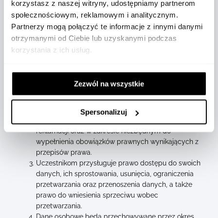
korzystasz z naszej witryny, udostępniamy partnerom
reklamacji przez Organizatora.
społecznościowym, reklamowym i analitycznym.
Uczestnik może kontaktować się z Organizatorem
Partnerzy mogą połączyć te informacje z innymi danymi
pod adresem poczty elektronicznej:
otrzymanymi od Ciebie lub uzyskanymi podczas
kontakt@nobleplace.pl
korzystania z ich usług.
§ 4. Przetwarzanie danych osobowych (RODO)
Administratorem danych osobowych Uczestników
Zezwól na wszystkie
jest Grupa Zibi S.A. z siedzibą w Warszawie, ul.
Wirażowa 119.
Dane osobowe Uczestników są przetwarzane
Spersonalizuj
wyłącznie w celu realizacji Promocji, obsługi
reklamacji oraz w zakresie niezbędnym do
wypełnienia obowiązków prawnych wynikających z
przepisów prawa.
Uczestnikom przysługuje prawo dostępu do swoich
danych, ich sprostowania, usunięcia, ograniczenia
przetwarzania oraz przenoszenia danych, a także
prawo do wniesienia sprzeciwu wobec
przetwarzania.
Dane osobowe będą przechowywane przez okres