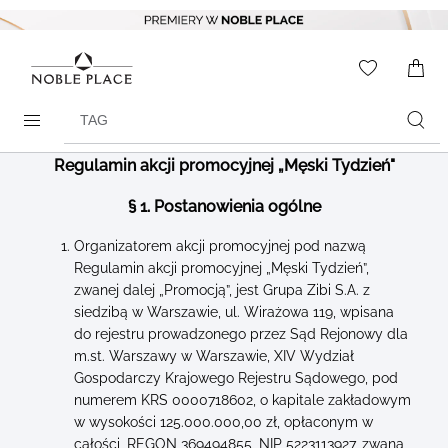
Skip to
content
WISHLIS
0
ITEMS
Search
products
Regulamin akcji promocyjnej „Męski Tydzień"
§ 1. Postanowienia ogólne
Organizatorem akcji promocyjnej pod nazwą
Regulamin akcji promocyjnej „Męski Tydzień”,
zwanej dalej „Promocją”, jest Grupa Zibi S.A. z
siedzibą w Warszawie, ul. Wirażowa 119, wpisana
do rejestru prowadzonego przez Sąd Rejonowy dla
m.st. Warszawy w Warszawie, XIV Wydział
Gospodarczy Krajowego Rejestru Sądowego, pod
numerem KRS 0000718602, o kapitale zakładowym
w wysokości 125.000.000,00 zł, opłaconym w
całości, REGON 369494855, NIP 5223113927, zwana