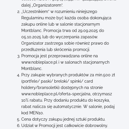
dalej „Organizatorem”.
„Uczestnikiem” w rozumieniu niniejszego
Regulaminu może być każda osoba dokonująca
zakupu online lub w salonie stacjonarnym
Montblanc. Promocja trwa od 29.09.2025 do
05.10.2025 lub do wyczerpania zapasów.
Organizator zastrzega sobie również prawo do
przedłużenia lub skrócenia promocji.
Promocja jest przeprowadzana online na
www.nobleplace.pl
i w salonach stacjonarnych
Montblanc.
Przy zakupie wybranych produktów za min.500 zł
(portfele/ paski/ breloki/ spinki/ card
holdery/bransoletki) dostępnych na stronie
www.nobleplace.pl/oferta-specjalna
, otrzymasz
10% rabatu. Przy dodaniu produktu do koszyka,
rabat nalicza się automatycznie. W salonie, podaj
kod MEN10.
Cena dotyczy zakupu jednej sztuki produktu.
Udział w Promocji jest całkowicie dobrowolny.