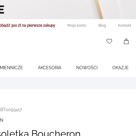
obądź 300 zł na pierwsze zakupy
Moje konto
Blog
Kontakt
WISHLIST
0
ITEMS
ŚMIENNICZE
AKCESORIA
NOWOŚCI
OKAZJE
JBT0093417
ON
soletka Boucheron