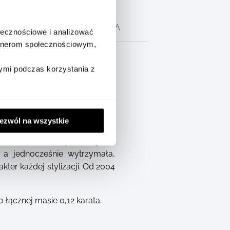
CH
OPIS PRODUCENTA
ołecznościowe i analizować
artnerom społecznościowym,
ymi podczas korzystania z
ezwól na wszystkie
te jest w centralnym motywie,
, a jednocześnie wytrzymała,
kter każdej stylizacji. Od 2004
 łącznej masie 0,12 karata.