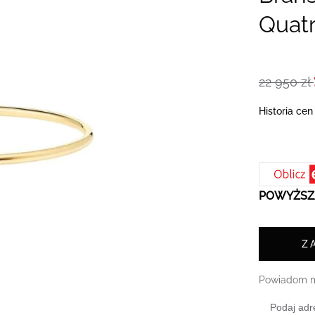
Quatr
22 950 zł
Historia cen
POWYŻSZA
Z
Powiadom m