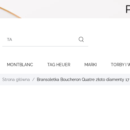
Skip to
content
Search
products
MONTBLANC
TAG HEUER
MARKI
TORBY I 
Strona główna
Bransoletka Boucheron Quatre złoto diamenty 17
Skip to
the
end of
the