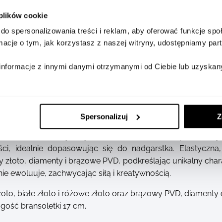
 plików cookie
SZCZEGÓŁY
DOSTĘPNOŚĆ W SALONA
do spersonalizowania treści i reklam, aby oferować funkcje sp
ormacje o tym, jak korzystasz z naszej witryny, udostępniamy p
informacje z innymi danymi otrzymanymi od Ciebie lub uzyskan
Spersonalizuj
Z
 zaskakuje nieoczywistym rozwiązaniem – jej zapięcie ukry
ęści, idealnie dopasowując się do nadgarstka. Elastyczna
y złoto, diamenty i brązowe PVD, podkreślając unikalny chara
nie ewoluuje, zachwycając siłą i kreatywnością.
łoto, białe złoto i różowe złoto oraz brązowy PVD, diamenty o
ość bransoletki 17 cm.