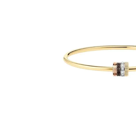
images
gallery