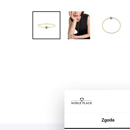
Skip to
the
beginning
of the
images
gallery
Zgoda