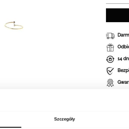
Darm
Odbió
14 dn
Bezp
Gwar
Szczegóły