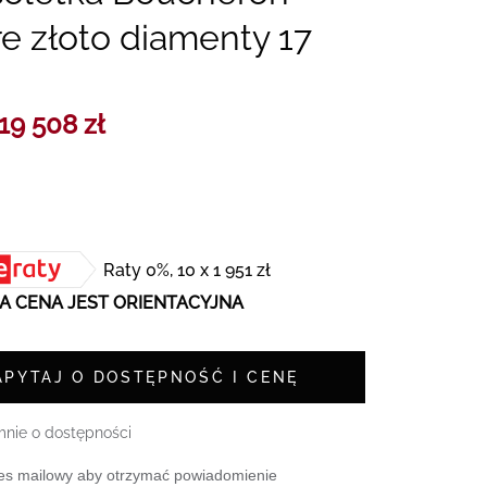
e złoto diamenty 17
19 508 zł
Raty 0%, 10 x 1 951 zł
 CENA JEST ORIENTACYJNA
APYTAJ O DOSTĘPNOŚĆ I CENĘ
nie o dostępności