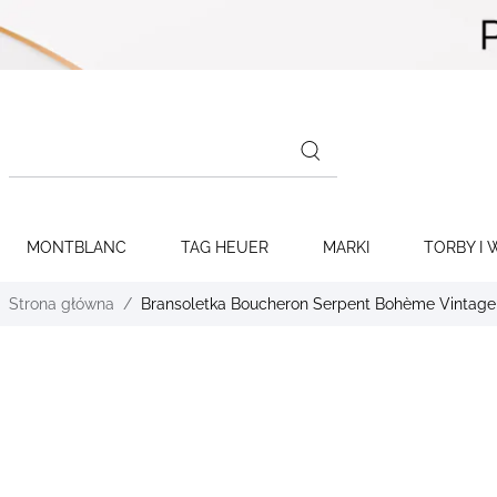
Skip to
content
Search
products
MONTBLANC
TAG HEUER
MARKI
TORBY I 
Strona główna
Bransoletka Boucheron Serpent Bohème Vintage 
Skip to
the
end of
the