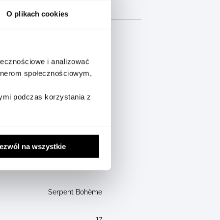
OPIS PRODUCENTA
O plikach cookies
ołecznościowe i analizować
Nie
artnerom społecznościowym,
ymi podczas korzystania z
16
18 CT
ezwól na wszystkie
Złoto
Serpent Bohème
17