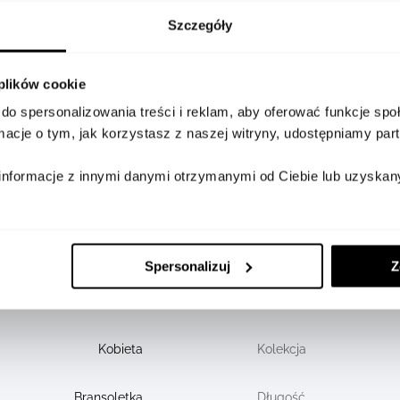
DOSTĘPNOŚĆ W SALONACH
Szczegóły
 plików cookie
do spersonalizowania treści i reklam, aby oferować funkcje sp
JBT0097417
Kamień
ormacje o tym, jak korzystasz z naszej witryny, udostępniamy p
centralny
informacje z innymi danymi otrzymanymi od Ciebie lub uzyskan
0,62
Ilość
diamentów
41,79
Próba złota
Spersonalizuj
Z
Żółte złoto
Metal
Kobieta
Kolekcja
Bransoletka
Długość