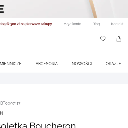
obądź 300 zł na pierwsze zakupy
Moje konto
Blog
Kontakt
WISHLIST
0
ITEMS
ŚMIENNICZE
AKCESORIA
NOWOŚCI
OKAZJE
JBT0097417
ON
soletka Boucheron