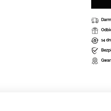
Darm
Odbió
14 dn
Bezp
Gwar