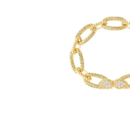
images
gallery