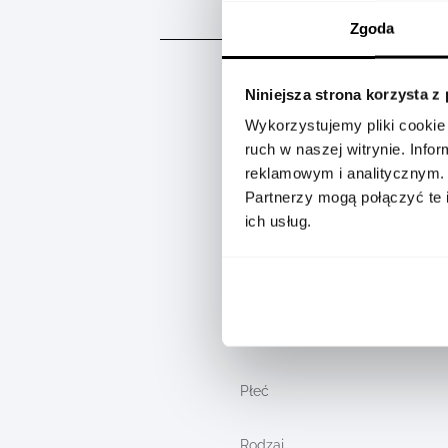
SZCZEGÓŁY
Zgoda
Niniejsza strona korzysta z
Product
Wykorzystujemy pliki cookie 
Referencja
specification
ruch w naszej witrynie. Inf
details
reklamowym i analitycznym.
Partnerzy mogą połączyć te 
Diamenty
ich usług.
karaty łącznie
Waga złota
Kolor metalu
Płeć
Rodzaj