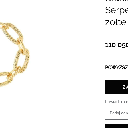
Serp
żółte
110 050
POWYŻSZA
Z
Powiadom m