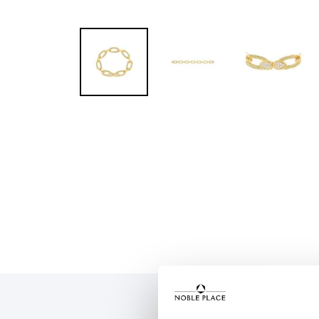
Skip to
the
beginning
of the
images
gallery