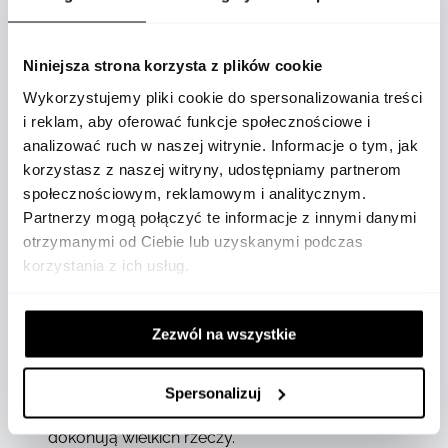
Niniejsza strona korzysta z plików cookie
OPIS
Wykorzystujemy pliki cookie do spersonalizowania treści
i reklam, aby oferować funkcje społecznościowe i
analizować ruch w naszej witrynie. Informacje o tym, jak
korzystasz z naszej witryny, udostępniamy partnerom
społecznościowym, reklamowym i analitycznym.
Partnerzy mogą połączyć te informacje z innymi danymi
otrzymanymi od Ciebie lub uzyskanymi podczas
Chopard, znany jako Dom Wielkiego Serca,
korzystania z ich usług.
zawsze uważał hojność i życzliwość za swoje
podstawowe wartości. Kolekcja Happy Hearts
Zezwól na wszystkie
to doskonałe połączenie talizmanu serca
Chopard i kultowych tańczących diamentów
Maison, która jednoczy kobiety o wielkich
Spersonalizuj
sercach na całym świecie. Małe diamenty
dokonują wielkich rzeczy.