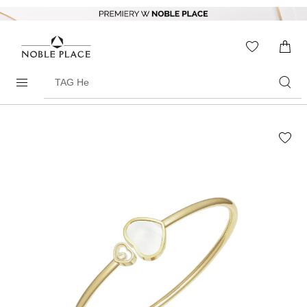
Skip to
content
WISHLIS
0
ITEMS
Search
products
Skip to
the
end of
the
images
gallery