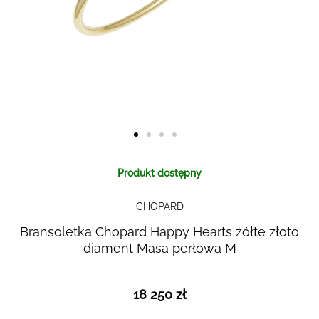
Skip to
Produkt dostępny
the
beginning
CHOPARD
of the
images
Bransoletka Chopard Happy Hearts żółte złoto
gallery
diament Masa perłowa M
18 250 zł