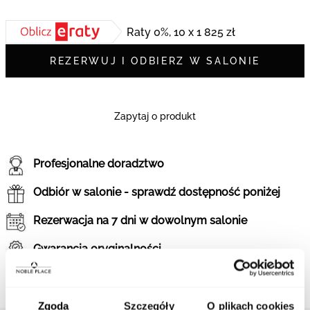
Raty 0%, 10 x 1 825 zł
REZERWUJ I ODBIERZ W SALONIE
Zapytaj o produkt
Profesjonalne doradztwo
Odbiór w salonie - sprawdź dostępność poniżej
Rezerwacja na 7 dni w dowolnym salonie
Gwarancja oryginalności
Sprawdź historię marki
Zgoda
Szczegóły
O plikach cookies