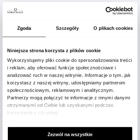
OPIS
Zgoda
Szczegóły
O plikach cookies
Niniejsza strona korzysta z plików cookie
Marka Messika od 10 lat króluje na czerwonych
Wykorzystujemy pliki cookie do spersonalizowania treści
dywanach towarzysząc gwiazdom muzyki i
i reklam, aby oferować funkcje społecznościowe i
analizować ruch w naszej witrynie. Informacje o tym, jak
światowego kina. Z myślą o kobietach na całym
korzystasz z naszej witryny, udostępniamy partnerom
świecie Messika tworzy wyroby najwyższej jakości
społecznościowym, reklamowym i analitycznym.
proponując oryginalne wzory, które łatwo wpasowują
Partnerzy mogą połączyć te informacje z innymi danymi
otrzymanymi od Ciebie lub uzyskanymi podczas
się w kobiecą garderobę i podkreślają wizerunek.
korzystania z ich usług.
Kolekcja Move to nowoczesny minimalizm zawarty w
diamentach poruszających się w spójnie połączonej
Zezwól na wszystkie
zawieszce z 18 C złota. Linia Move występuje w