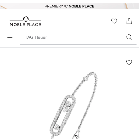
Skip to
content
WISHLIS
0
ITEMS
Search
products
Skip to
the
end of
the
images
gallery