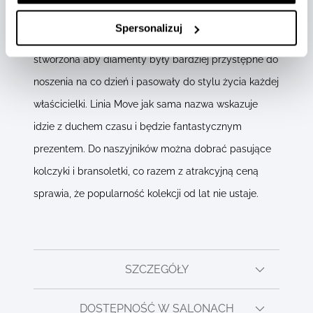
trzech kolorach złota, a w każdym z modeli
Spersonalizuj
znajdziemy kamienie czystości VS. Biżuteria została
stworzona aby diamenty były bardziej przystępne do
noszenia na co dzień i pasowały do stylu życia każdej
właścicielki. Linia Move jak sama nazwa wskazuje
idzie z duchem czasu i będzie fantastycznym
prezentem. Do naszyjników można dobrać pasujące
kolczyki i bransoletki, co razem z atrakcyjną ceną
sprawia, że popularność kolekcji od lat nie ustaje.
SZCZEGÓŁY
DOSTĘPNOŚĆ W SALONACH