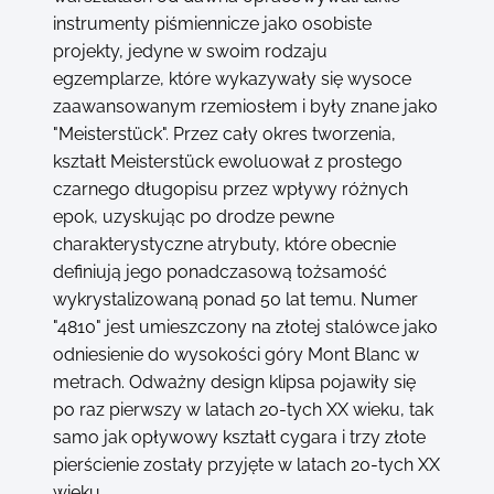
instrumenty piśmiennicze jako osobiste
projekty, jedyne w swoim rodzaju
egzemplarze, które wykazywały się wysoce
zaawansowanym rzemiosłem i były znane jako
"Meisterstück". Przez cały okres tworzenia,
kształt Meisterstück ewoluował z prostego
czarnego długopisu przez wpływy różnych
epok, uzyskując po drodze pewne
charakterystyczne atrybuty, które obecnie
definiują jego ponadczasową tożsamość
wykrystalizowaną ponad 50 lat temu. Numer
"4810" jest umieszczony na złotej stalówce jako
odniesienie do wysokości góry Mont Blanc w
metrach. Odważny design klipsa pojawiły się
po raz pierwszy w latach 20-tych XX wieku, tak
samo jak opływowy kształt cygara i trzy złote
pierścienie zostały przyjęte w latach 20-tych XX
wieku.