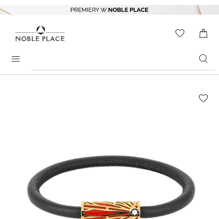
Skip to
content
WISHLIS
0
ITEMS
Search
products
Skip to
the
end of
the
images
gallery