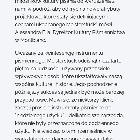
miłośników kultury pisania do wyruszenia z
nami w podróż, aby odkryć na nowo atrybuty
projektowe, które stały się definiującymi
cechami ukochanego Meisterstück", mówi
Alessandra Elia, Dyrektor Kultury Piśmiennictwa
w Montblanc.
Uważany za kwintesencję instrumentu
piśmiennego, Meisterstück odcisnął niezatarte
piętno na ludzkości, używany przez wiele
wpływowych osób, które ukształtowały naszą
wspólną kulturę i historię. Jego pochodzenie i
późniejszy sukces są jednak być może bardziej
przypadkowe. Mówi się, że niektórzy klienci
zaczęli prosić o instrumenty piśmienne do
"niedzielnego użytku" - delikatniejsze narzędzia,
które nie były przeznaczone do codziennego
użytku. Nie wiedząc o tym, rzemieślnicy w
warsztatach od dawna opracowywali takie