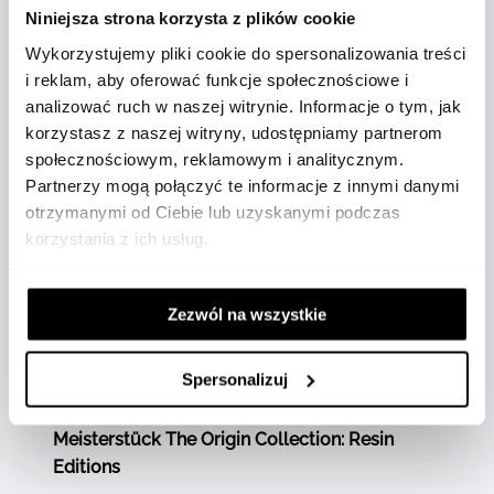
hołdem dla wielu różnych wersji klipsów, które
Niniejsza strona korzysta z plików cookie
istniały w latach 20-tych XX wieku, kiedy to
Wykorzystujemy pliki cookie do spersonalizowania treści
klipsy nie były od początku przymocowane do
i reklam, aby oferować funkcje społecznościowe i
instrumentu piśmiennego, lecz mogły być
analizować ruch w naszej witrynie. Informacje o tym, jak
wybierane przez klienta, którzy mogli wybierać
korzystasz z naszej witryny, udostępniamy partnerom
spośród wielu różnych klipsów i kolejno
społecznościowym, reklamowym i analitycznym.
montowane do instrumentu. Szlachetna żywica
Partnerzy mogą połączyć te informacje z innymi danymi
skuwki wykazuje efekt przypominający
otrzymanymi od Ciebie lub uzyskanymi podczas
rozpuszczający się atrament, który został
korzystania z ich usług.
celowo dostosowany do dzisiejszych, bardziej
zaawansowanych technik produkcji. Aby
uhonorować oryginalne źródła, które
Zezwól na wszystkie
zainspirowały projekt kolekcji Meisterstück The
Origin, każdy emblemat jest otoczony
Spersonalizuj
odpowiednim kolorem.
Meisterstück The Origin Collection: Resin
Editions