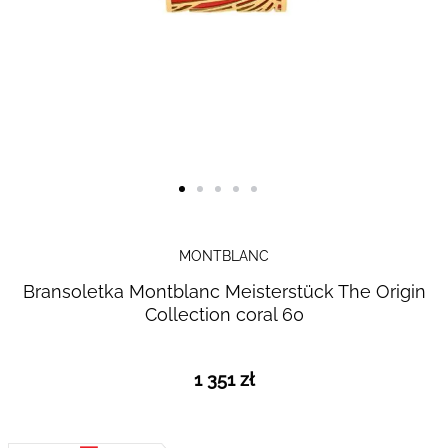
Skip to
the
MONTBLANC
beginning
Bransoletka Montblanc Meisterstück The Origin
of the
Collection coral 60
images
gallery
1 351 zł