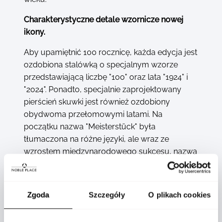
Charakterystyczne detale wzornicze nowej
ikony.
Aby upamiętnić 100 rocznicę, każda edycja jest
ozdobiona stalówką o specjalnym wzorze
przedstawiającą liczbę "100" oraz lata "1924" i
"2024". Ponadto, specjalnie zaprojektowany
pierścień skuwki jest również ozdobiony
obydwoma przełomowymi latami. Na
początku nazwa "Meisterstück" była
tłumaczona na różne języki, ale wraz ze
wzrostem międzynarodowego sukcesu, nazwa
produktu stała się tak emblematyczna, że
zachowano tylko oryginalną niemiecką wersję.
Ukłon w stronę znaczenia nazwy, oryginalne
Zgoda
Szczegóły
O plikach cookies
logo MEISTERSTÜCK jest wygrawerowane z
boku skuwki każdej edycji. Wygięty klips jest