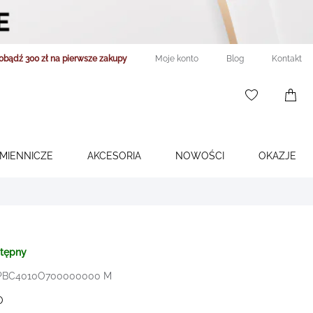
obądź 300 zł na pierwsze zakupy
Moje konto
Blog
Kontakt
WISHLIST
0
ITEMS
ŚMIENNICZE
AKCESORIA
NOWOŚCI
OKAZJE
stępny
 PBC4010O700000000 M
O