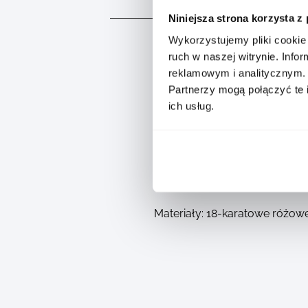
Niniejsza strona korzysta z
Wykorzystujemy pliki cookie 
ruch w naszej witrynie. Inf
reklamowym i analitycznym.
Partnerzy mogą połączyć te 
ich usług.
Głęboko symboliczna kolekcja
formach. Biżuteria Pomellato
wspólnoty. Ta bransoleta z róż
Materiały: 18-karatowe różowe