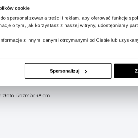
 plików cookie
do spersonalizowania treści i reklam, aby oferować funkcje sp
ormacje o tym, jak korzystasz z naszej witryny, udostępniamy p
informacje z innymi danymi otrzymanymi od Ciebie lub uzyskan
 Together od Pomellato uchwyca więzi, które nas łączą, ce
Spersonalizuj
Z
 Together przedstawia dwie elipsy połączone ogniwem, symb
owego złota to idealny mediolański wyraz miłości i jedności.
 złoto. Rozmiar 18 cm.