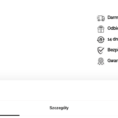
Darm
Odbió
14 dn
Bezp
Gwar
Szczegóły
SZCZEGÓŁY
DOSTĘPNOŚĆ W SALONA