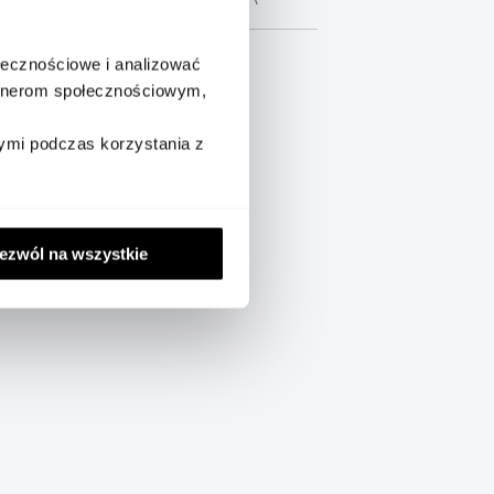
ołecznościowe i analizować
artnerom społecznościowym,
ymi podczas korzystania z
lebrując miłość w jej różnych
ezwól na wszystkie
olizując siłę jedności i mocy