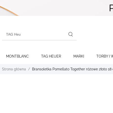
Skip to
content
Search
products
MONTBLANC
TAG HEUER
MARKI
TORBY I 
Strona główna
Bransoletka Pomellato Together różowe złoto 18
Skip to
the
end of
the