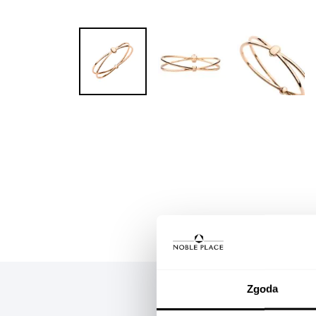
Skip to
the
beginning
of the
images
gallery
Zgoda
OPIS