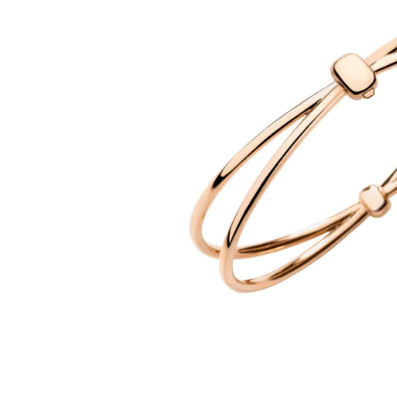
images
gallery