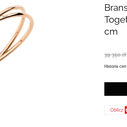
Brans
Toget
cm
39 350 zł
Historia cen