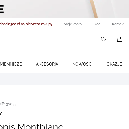
obądź 300 zł na pierwsze zakupy
Moje konto
Blog
Kontakt
WISHLIST
0
ITEMS
ŚMIENNICZE
AKCESORIA
NOWOŚCI
OKAZJE
MB132877
C
opis Montblanc