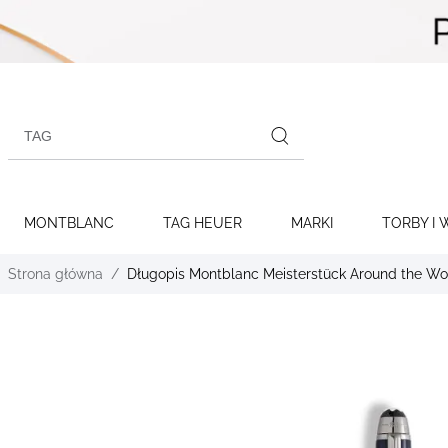
Skip to
content
Search
products
MONTBLANC
TAG HEUER
MARKI
TORBY I 
Strona główna
Długopis Montblanc Meisterstück Around the Wor
Skip to
the
end of
the