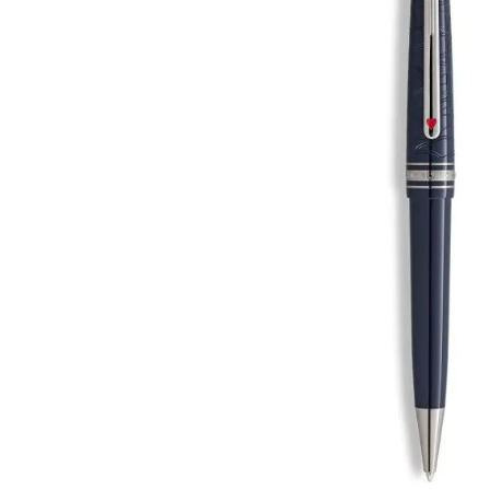
images
gallery