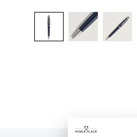
Skip to
the
beginning
of the
images
gallery