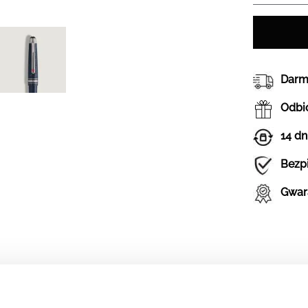
Darm
Odbió
14 dn
Bezp
Gwar