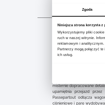
Zgoda
OPIS
Niniejsza strona korzysta z
Wykorzystujemy pliki cookie 
ruch w naszej witrynie. Inf
reklamowym i analitycznym.
Partnerzy mogą połączyć te 
ich usług.
Długopis Montblanc Meisterst
arcydzieła Juliusza Verne’
Passepartout, model ten cel
wracając z Jokohamy do Londy
misternie dopracowane detale
upamiętnia przejazd prze
Passepartout odłącza wago
ciśnieniowe i parę wydobywa