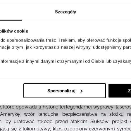
Szczegóły
SZCZEGÓŁY
DOSTĘPNOŚĆ W SALONA
 plików cookie
do spersonalizowania treści i reklam, aby oferować funkcje sp
ormacje o tym, jak korzystasz z naszej witryny, udostępniamy p
informacje z innymi danymi otrzymanymi od Ciebie lub uzyskan
ück Midsize z kolekcji Around the World in 80 Days to wy
a. Inspirowany ostatnim etapem podróży Phileasa Fogg
Spersonalizuj
Z
ebruje wielką przygodę bohaterów, którzy przemierzają 
nu. Korpus długopisu wykonano z ciemnoniebieskiej, szlach
, które opowiadają historię tej legendarnej wyprawy: lase
z Amerykę; wzór łańcucha bezpieczeństwa na stożku 
n, by uratować załogę przed atakiem Siuksów; projekt
jącą się z lokomotywy; klips ozdobiony czerwonym symbo