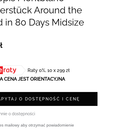
erstück Around the
 in 80 Days Midsize
ł
Raty 0%, 10 x 299 zł
 CENA JEST ORIENTACYJNA
APYTAJ O DOSTĘPNOŚĆ I CENĘ
nie o dostępności