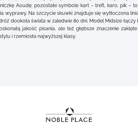
niczkę Aoudę; pozostałe symbole kart – trefl, karo, pik – to
a wyprawy. Na szczycie skuwki znajduje się wytłoczona lini
óż dookoła świata w zaledwie 80 dni. Model Midsize łączy k
doskonałą jakość pisania, ale też głębsze znaczenie zaklęt
stylu i rzemiosła najwyższej klasy.