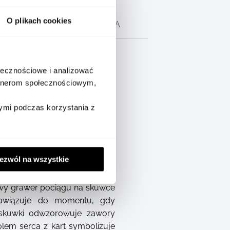
O plikach cookies
CH
OPIS PRODUCENTA
ołecznościowe i analizować
artnerom społecznościowym,
ymi podczas korzystania z
jątkowy hołd dla literackiego
a i jego wiernego służącego
ezwól na wszystkie
Stany Zjednoczone pociągiem,
etnej żywicy, a całość zdobią
rowy grawer pociągu na skuwce
nawiązuje do momentu, gdy
 skuwki odwzorowuje zawory
lem serca z kart symbolizuje