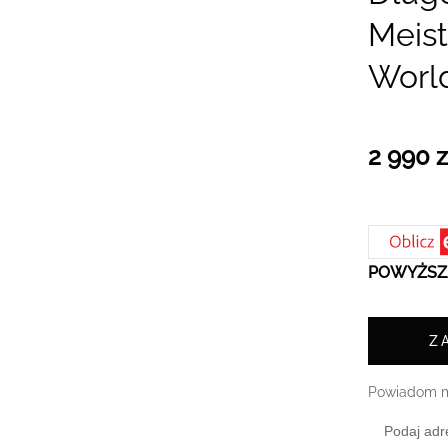
Meist
World
2 990 z
POWYŻSZA
Z
Powiadom m