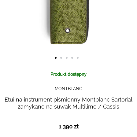
Skip to
Produkt dostępny
the
beginning
MONTBLANC
of the
images
Etui na instrument piśmienny Montblanc Sartorial
gallery
zamykane na suwak Multilime / Cassis
1 390 zł