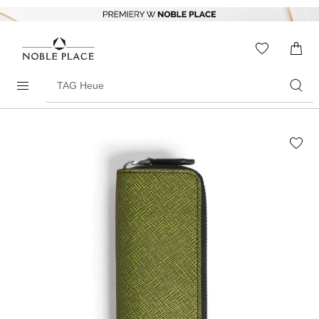
Skip to
content
WISHLIS
0
ITEMS
Search
products
Skip to
the
end of
the
images
gallery