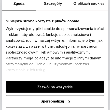
Zgoda
Szczegóły
O plikach cookies
OPIS
Niniejsza strona korzysta z plików cookie
Wykorzystujemy pliki cookie do spersonalizowania treści
i reklam, aby oferować funkcje społecznościowe i
analizować ruch w naszej witrynie. Informacje o tym, jak
korzystasz z naszej witryny, udostępniamy partnerom
społecznościowym, reklamowym i analitycznym.
Partnerzy mogą połączyć te informacje z innymi danymi
Stylowe i funkcjonalne etui Montblanc z kolekcji
otrzymanymi od Ciebie lub uzyskanymi podczas
korzystania z ich usług.
Sartorial zostało zaprojektowane z myślą o
przechowywaniu jednego instrumentu
piśmiennego w rozmiarze Meisterstück
Zezwól na wszystkie
Classique lub LeGrand. To eleganckie
akcesorium doskonale łączy nowoczesny
wygląd z klasycznym rzemiosłem Montblanc.
Spersonalizuj
Etui nie tylko zapewnia ochronę ulubionemu