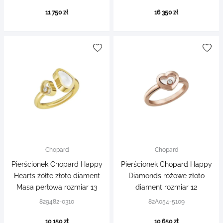
11 750 zł
16 350 zł
Chopard
Chopard
Pierścionek Chopard Happy
Pierścionek Chopard Happy
Hearts żółte złoto diament
Diamonds różowe złoto
Masa perłowa rozmiar 13
diament rozmiar 12
829482-0310
82A054-5109
10 150 zł
10 650 zł