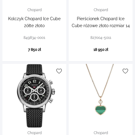
Chopard
Chopard
Kolczyk Chopard Ice Cube
Pierścionek Chopard Ice
żółte złoto
Cube różowe złoto rozmiar 14
849834-0001
827004-5011
7 850 zł
18 950 zł
Chopard
Chopard