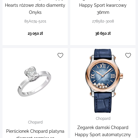
Hearts różowe złoto diamenty
Happy Sport kwarcowy
Onyks
36mm
85A074-5201
278582-3008
23 050 zł
36 650 zł
Chopard
Chopard
Zegarek damski Chopard
Pierścionek Chopard platyna
Happy Sport automatyczny