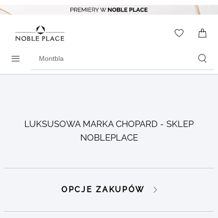
Skip to
content
WISHLIS
0
ITEMS
Search
products
LUKSUSOWA MARKA CHOPARD - SKLEP
NOBLEPLACE
Go to
Go to
OPCJE ZAKUPÓW
products
products