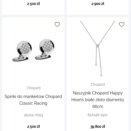
2 500 zł
2 900 zł
Chopard
Chopard
Naszyjnik Chopard Happy
Spinki do mankietów Chopard
Hearts białe złoto diamenty
Classic Racing
66cm
95014-0093
81A148-1901
2 500 zł
39 800 zł