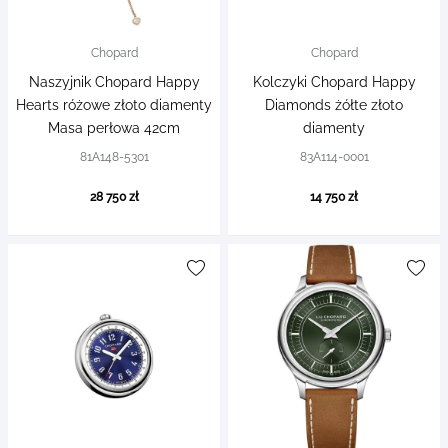
Chopard
Chopard
Naszyjnik Chopard Happy
Kolczyki Chopard Happy
Hearts różowe złoto diamenty
Diamonds żółte złoto
Masa perłowa 42cm
diamenty
81A148-5301
83A114-0001
28 750 zł
14 750 zł