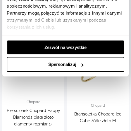
społecznościowym, reklamowym i analitycznym.
797005-0003
83A086-5622
Partnerzy mogą połączyć te informacje z innymi danymi
otrzymanymi od Ciebie lub uzyskanymi podczas
20 550 zł
5 450 zł
korzystania z ich usług.
Zezwól na wszystkie
Spersonalizuj
Chopard
Chopard
Pierścionek Chopard Happy
Bransoletka Chopard Ice
Diamonds białe złoto
Cube żółte złoto M
diamenty rozmiar 14