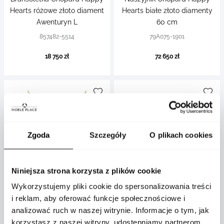
Hearts różowe złoto diament
Hearts białe złoto diamenty
Awenturyn L
60 cm
857482-5514
79A075-1901
18 750 zł
72 650 zł
Zgoda
Szczegóły
O plikach cookies
Niniejsza strona korzysta z plików cookie
Wykorzystujemy pliki cookie do spersonalizowania treści
Chopard
Chopard
i reklam, aby oferować funkcje społecznościowe i
Naszyjnik Chopard Ice Cube
Kolczyk Chopard Happy
analizować ruch w naszej witrynie. Informacje o tym, jak
żółte złoto diamenty 42 cm
Hearts różowe złoto Opal
korzystasz z naszej witryny, udostępniamy partnerom