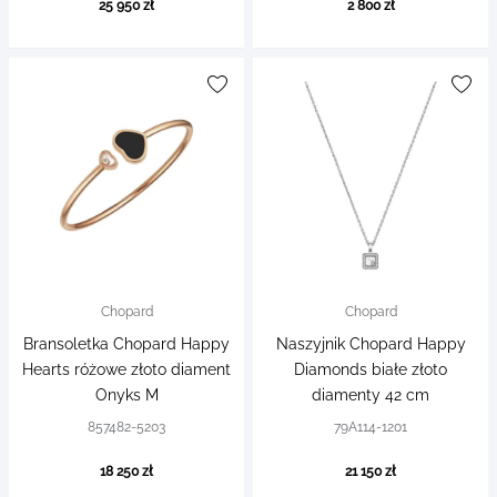
25 950 zł
2 800 zł
Chopard
Chopard
Bransoletka Chopard Happy
Naszyjnik Chopard Happy
Hearts różowe złoto diament
Diamonds białe złoto
Onyks M
diamenty 42 cm
857482-5203
79A114-1201
18 250 zł
21 150 zł