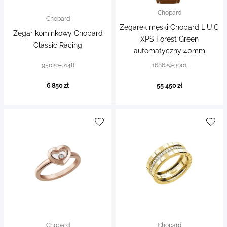
Chopard
Chopard
Zegarek męski Chopard L.U.C
Zegar kominkowy Chopard
XPS Forest Green
Classic Racing
automatyczny 40mm
95020-0148
168629-3001
6 850 zł
55 450 zł
Chopard
Chopard