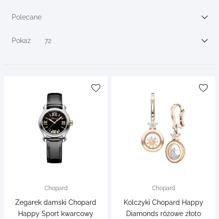
Go to
filters
Polecane
Sortuj wg
Pokaż
72
Chopard
Chopard
Zegarek damski Chopard
Kolczyki Chopard Happy
Happy Sport kwarcowy
Diamonds różowe złoto