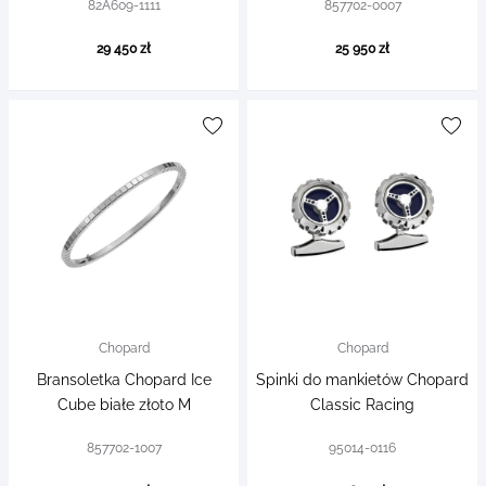
82A609-1111
857702-0007
29 450 zł
25 950 zł
Chopard
Chopard
Bransoletka Chopard Ice
Spinki do mankietów Chopard
Cube białe złoto M
Classic Racing
857702-1007
95014-0116