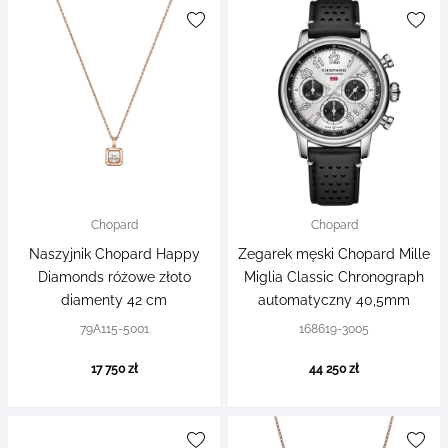
Chopard
Chopard
Naszyjnik Chopard Happy
Zegarek męski Chopard Mille
Diamonds różowe złoto
Miglia Classic Chronograph
diamenty 42 cm
automatyczny 40,5mm
79A115-5001
168619-3005
17 750 zł
44 250 zł