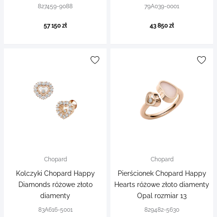
827459-9088
79A039-0001
57 150 zł
43 850 zł
Chopard
Chopard
Kolczyki Chopard Happy
Pierścionek Chopard Happy
Diamonds różowe złoto
Hearts różowe złoto diamenty
diamenty
Opal rozmiar 13
83A616-5001
829482-5630