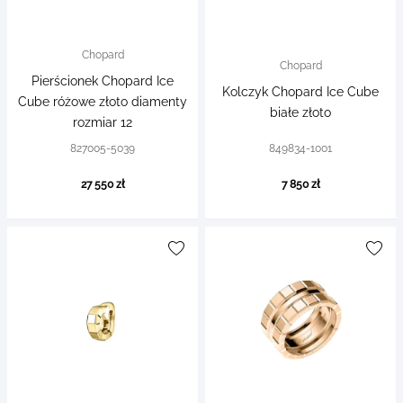
Chopard
Chopard
Pierścionek Chopard Ice
Kolczyk Chopard Ice Cube
Cube różowe złoto diamenty
białe złoto
rozmiar 12
827005-5039
849834-1001
27 550 zł
7 850 zł