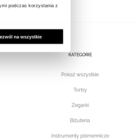
ymi podczas korzystania z
ezwól na wszystkie
KATEGORIE
Pokaż wszystkie
Torby
Zegarki
Biżuteria
Instrumenty piśmennicze