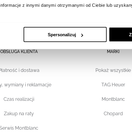
informacje z innymi danymi otrzymanymi od Ciebie lub uzyskan
Spersonalizuj
Z
OBSŁUGA KLIENTA
MARKI
Płatność i dostawa
Pokaż wszystkie
y, wymiany i reklamacje
TAG Heuer
Czas realizacji
Montblanc
Zakup na raty
Chopard
Serwis Montblanc