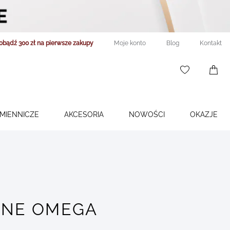
obądź 300 zł na pierwsze zakupy
Moje konto
Blog
Kontakt
WISHLIST
0
ITEMS
ŚMIENNICZE
AKCESORIA
NOWOŚCI
OKAZJE
ZNE OMEGA