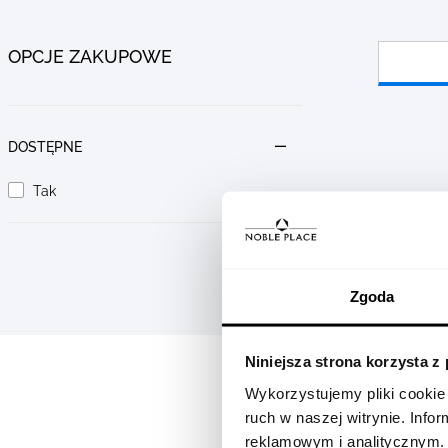
OPCJE ZAKUPOWE
Go to
Go to
products
products
DOSTĘPNE
Tak
Zgoda
Niniejsza strona korzysta z
Wykorzystujemy pliki cookie 
ruch w naszej witrynie. Inf
reklamowym i analitycznym.