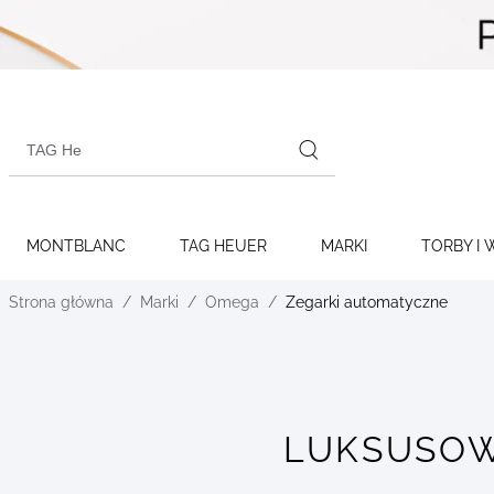
Skip to
content
Search
products
MONTBLANC
TAG HEUER
MARKI
TORBY I 
Strona główna
Marki
Omega
Zegarki automatyczne
LUKSUSOW