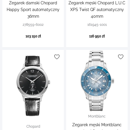
Zegarek damski Chopard
Zegarek męski Chopard L.U.C
Happy Sport automatyczny
XPS Twist QF automatyczny
36mm
40mm
278559-6002
161945-1001
103 150 zł
116 950 zł
Montblanc
Zegarek męski Montblanc
Chopard