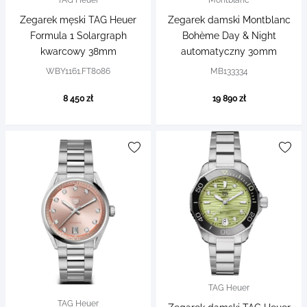
TAG Heuer
Montblanc
Zegarek męski TAG Heuer
Zegarek damski Montblanc
Formula 1 Solargraph
Bohème Day & Night
kwarcowy 38mm
automatyczny 30mm
WBY1161.FT8086
MB133334
8 450 zł
19 890 zł
TAG Heuer
TAG Heuer