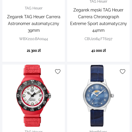
TAG Heuer
TAG Heuer
Zegarek męski TAG Heuer
Zegarek TAG Heuer Carrera
Carrera Chronograph
Astronomer automatyczny
Extreme Sport automatyczny
39mm
44mm
WBX2110.BA0044
CBU2084.FT6297
21 300 zł
41 000 zł