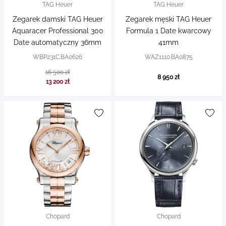
TAG Heuer
TAG Heuer
Zegarek damski TAG Heuer
Zegarek męski TAG Heuer
Aquaracer Professional 300
Formula 1 Date kwarcowy
Date automatyczny 36mm
41mm
WBP231C.BA0626
WAZ1110.BA0875
16 500 zł
8 950 zł
13 200 zł
Chopard
Chopard