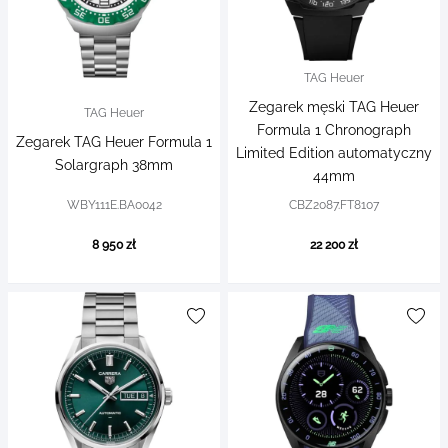
TAG Heuer
Zegarek męski TAG Heuer
TAG Heuer
Formula 1 Chronograph
Zegarek TAG Heuer Formula 1
Limited Edition automatyczny
Solargraph 38mm
44mm
WBY111E.BA0042
CBZ2087.FT8107
8 950 zł
22 200 zł