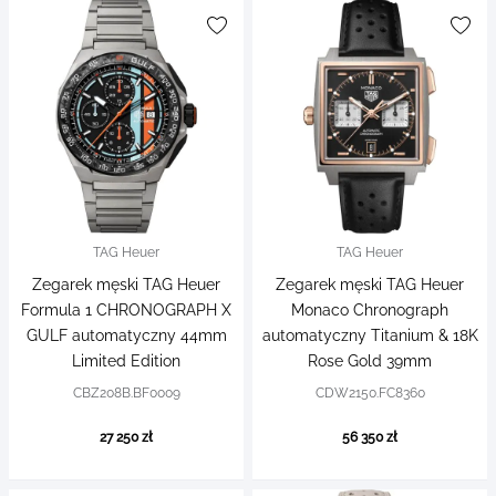
TAG Heuer
TAG Heuer
Zegarek męski TAG Heuer
Zegarek męski TAG Heuer
Formula 1 CHRONOGRAPH X
Monaco Chronograph
GULF automatyczny 44mm
automatyczny Titanium & 18K
Limited Edition
Rose Gold 39mm
CBZ208B.BF0009
CDW2150.FC8360
27 250 zł
56 350 zł