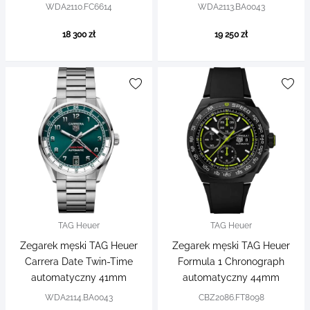
WDA2110.FC6614
WDA2113.BA0043
18 300 zł
19 250 zł
TAG Heuer
TAG Heuer
Zegarek męski TAG Heuer
Zegarek męski TAG Heuer
Carrera Date Twin-Time
Formula 1 Chronograph
automatyczny 41mm
automatyczny 44mm
WDA2114.BA0043
CBZ2086.FT8098