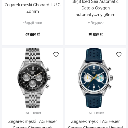
1858 Iced Sea Automatic
Zegarek męski Chopard L.U.C
Date 0 Oxygen
40mm
automatyczny 38mm
161948-1001
MB134022
97 550 zł
18 590 zł
TAG Heuer
TAG Heuer
Zegarek męski TAG Heuer
Zegarek męski TAG Heuer