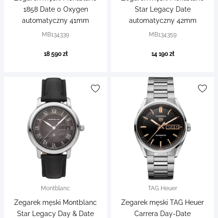
1858 Date 0 Oxygen
Star Legacy Date
automatyczny 41mm
automatyczny 42mm
MB134339
MB134359
18 590 zł
14 190 zł
Montblanc
TAG Heuer
Zegarek męski Montblanc
Zegarek męski TAG Heuer
Star Legacy Day & Date
Carrera Day-Date