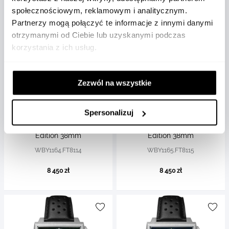
społecznościowym, reklamowym i analitycznym.
Partnerzy mogą połączyć te informacje z innymi danymi
otrzymanymi od Ciebie lub uzyskanymi podczas
korzystania z ich usług.
Zezwól na wszystkie
TAG Heuer
TAG Heuer
Zegarek TAG Heuer Formula 1
Zegarek TAG Heuer Formula 1
Spersonalizuj
Solargraph kwarcowy Limited
Solargraph kwarcowy Limited
Edition 38mm
Edition 38mm
WBY1164.FT8114
WBY1165.FT8115
8 450 zł
8 450 zł