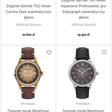
Zegarek damski TAG Heuer
Zegarek damski TAG Heuer
Aquaracer Professional 300
Carrera Date automatyczny
Solargraph automatyczny
36mm
36mm
WBN231D.BA0001
WBP231L.BA0618
20 600 zł
19 250 zł
Montblanc
Montblanc
Zegarek męski Montblanc
Zegarek męski Montblanc