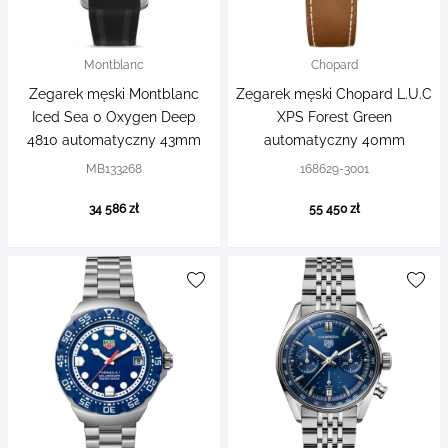
Montblanc
Chopard
Zegarek męski Montblanc
Zegarek męski Chopard L.U.C
Iced Sea 0 Oxygen Deep
XPS Forest Green
4810 automatyczny 43mm
automatyczny 40mm
MB133268
168629-3001
34 586 zł
55 450 zł