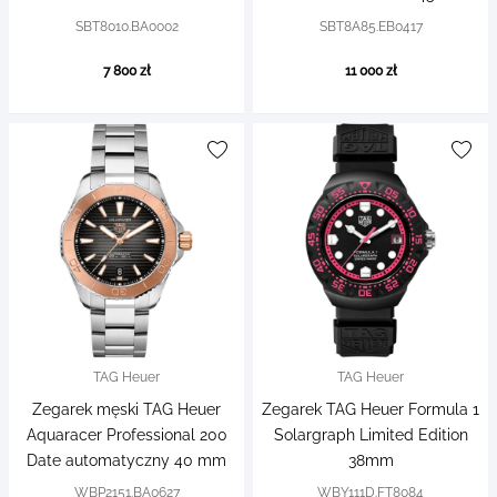
SBT8010.BA0002
SBT8A85.EB0417
7 800 zł
11 000 zł
TAG Heuer
TAG Heuer
Zegarek męski TAG Heuer
Zegarek TAG Heuer Formula 1
Aquaracer Professional 200
Solargraph Limited Edition
Date automatyczny 40 mm
38mm
WBP2151.BA0627
WBY111D.FT8084