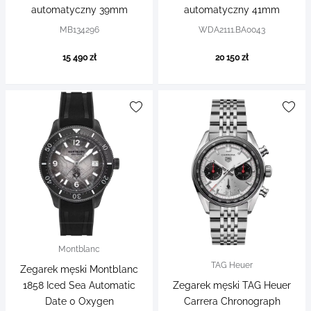
automatyczny 39mm
automatyczny 41mm
MB134296
WDA2111.BA0043
15 490 zł
20 150 zł
Montblanc
TAG Heuer
Zegarek męski Montblanc
1858 Iced Sea Automatic
Zegarek męski TAG Heuer
Date 0 Oxygen
Carrera Chronograph