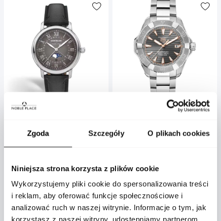
Montblanc
TAG Heuer
Zegarek męski Montblanc
Zegarek TAG Heuer
Zgoda
Szczegóły
O plikach cookies
Star Legacy automatyczny
Aquaracer Professional 200
42mm
Solargraph kwarcowy 40mm
MB134358
WBP1190.BZ0003
Niniejsza strona korzysta z plików cookie
26 590 zł
16 500 zł
Wykorzystujemy pliki cookie do spersonalizowania treści
i reklam, aby oferować funkcje społecznościowe i
analizować ruch w naszej witrynie. Informacje o tym, jak
korzystasz z naszej witryny, udostępniamy partnerom