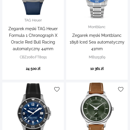
TAG Heuer
Montblanc
Zegarek męski TAG Heuer
Formula 1 Chronograph X
Zegarek męski Montblanc
Oracle Red Bull Racing
1858 Iced Sea automatyczny
automatyczny 44mm
41mm
CBZ2080.FT8091
MB129369
24 500 zł
10 361 zł