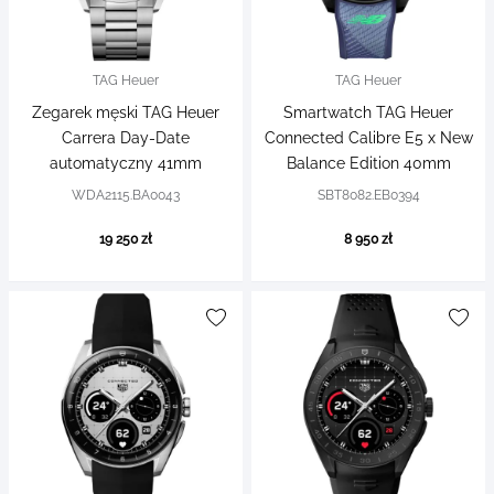
TAG Heuer
TAG Heuer
Zegarek męski TAG Heuer
Smartwatch TAG Heuer
Carrera Day-Date
Connected Calibre E5 x New
automatyczny 41mm
Balance Edition 40mm
WDA2115.BA0043
SBT8082.EB0394
19 250 zł
8 950 zł