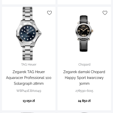
TAG Heuer
Chopard
Zegarek TAG Heuer
Zegarek damski Chopard
Aquaracer Professional 100
Happy Sport kwarcowy
Solargraph 28mm
30mm
WBP141E.BA0049
278590-6015
13 050 zł
24 850 zł