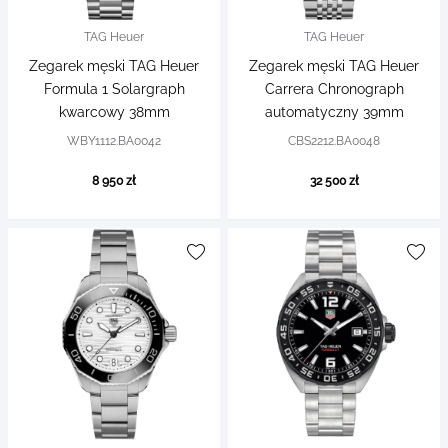
TAG Heuer
TAG Heuer
Zegarek męski TAG Heuer
Zegarek męski TAG Heuer
Formula 1 Solargraph
Carrera Chronograph
kwarcowy 38mm
automatyczny 39mm
WBY1112.BA0042
CBS2212.BA0048
8 950 zł
32 500 zł