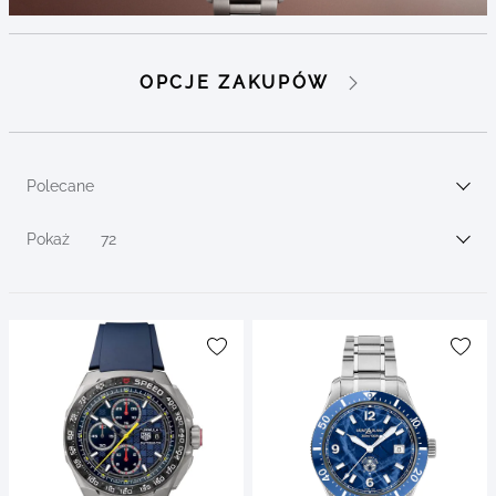
Go to
Go to
OPCJE ZAKUPÓW
products
products
Go to
filters
Polecane
Sortuj wg
Pokaż
72