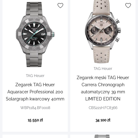
TAG Heuer
TAG Heuer
Zegarek męski TAG Heuer
Zegarek TAG Heuer
Carrera Chronograph
Aquaracer Professional 200
automatyczny 39 mm
Solargraph kwarcowy 40mm
LIMITED EDITION
WBP1184.BF0008
CBS221H.FC8366
15 550 zł
34 100 zł