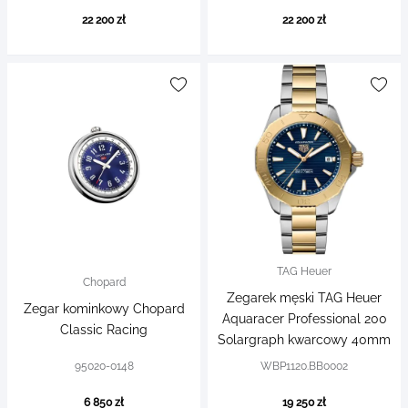
22 200 zł
22 200 zł
TAG Heuer
Chopard
Zegarek męski TAG Heuer
Zegar kominkowy Chopard
Aquaracer Professional 200
Classic Racing
Solargraph kwarcowy 40mm
95020-0148
WBP1120.BB0002
6 850 zł
19 250 zł