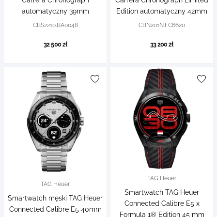
Carrera Chronograph
Carrera Chronograph Limited
automatyczny 39mm
Edition automatyczny 42mm
CBS2210.BA0048
CBN201N.FC6620
32 500 zł
33 200 zł
TAG Heuer
TAG Heuer
Smartwatch TAG Heuer
Smartwatch męski TAG Heuer
Connected Calibre E5 x
Connected Calibre E5 40mm
Formula 1® Edition 45 mm