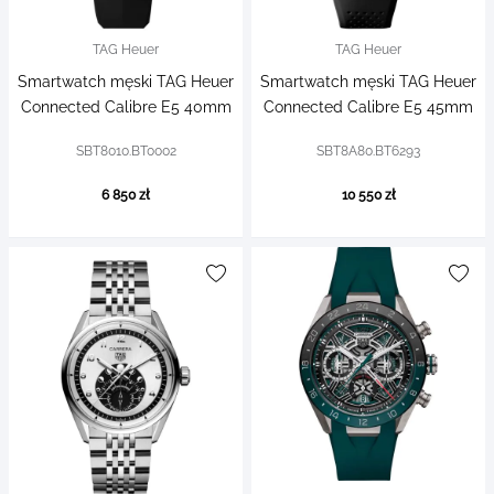
TAG Heuer
TAG Heuer
Smartwatch męski TAG Heuer
Smartwatch męski TAG Heuer
Connected Calibre E5 40mm
Connected Calibre E5 45mm
SBT8010.BT0002
SBT8A80.BT6293
6 850 zł
10 550 zł