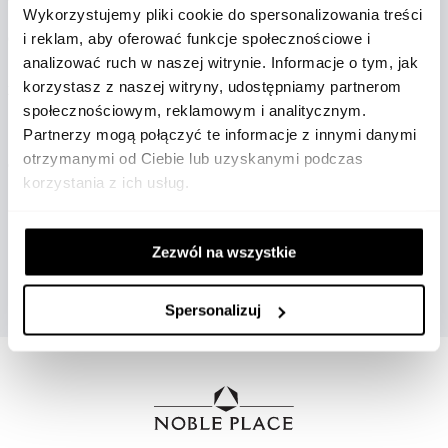
Wykorzystujemy pliki cookie do spersonalizowania treści
i reklam, aby oferować funkcje społecznościowe i
Odkryj naszą ofertę zegarków Omega i znajdź model
analizować ruch w naszej witrynie. Informacje o tym, jak
idealnie dopasowany do Twoich potrzeb. Wybierając
korzystasz z naszej witryny, udostępniamy partnerom
zegarek męski Omega w Noble Place, inwestujesz w
społecznościowym, reklamowym i analitycznym.
produkt najwyższej jakości, który łączy w sobie tradycję z
Partnerzy mogą połączyć te informacje z innymi danymi
nowoczesnością. To nie tylko narzędzie do mierzenia
otrzymanymi od Ciebie lub uzyskanymi podczas
czasu, ale także wyraz osobistego stylu i statusu.
korzystania z ich usług.
POKAŻ WIĘCEJ
Zezwól na wszystkie
Spersonalizuj