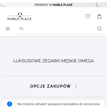
Skip to
content
WISHLIS
0
ITEMS
Search
products
LUKSUSOWE ZEGARKI MĘSKIE OMEGA
Go to
Go to
OPCJE ZAKUPÓW
products
products
Nie możemy odnaleźć pasujących produktów do zaznaczenia.