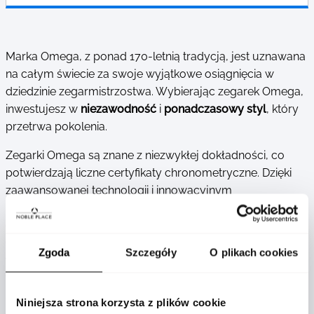
Marka Omega, z ponad 170-letnią tradycją, jest uznawana
na całym świecie za swoje wyjątkowe osiągnięcia w
dziedzinie zegarmistrzostwa. Wybierając zegarek Omega,
inwestujesz w
niezawodność
i
ponadczasowy styl
, który
przetrwa pokolenia.
Zegarki Omega są znane z niezwykłej dokładności, co
potwierdzają liczne certyfikaty chronometryczne. Dzięki
zaawansowanej technologii i innowacyjnym
rozwiązaniom, takim jak mechanizmy Co-Axial, zegarki te
oferują wyjątkową precyzję działania. Każdy zegarek
Omega to połączenie elegancji i nowoczesnego
Zgoda
Szczegóły
O plikach cookies
wzornictwa. Wykonane z najwyższej jakości materiałów,
takich jak stal nierdzewna, złoto czy ceramika, zegarki te
są doskonałym uzupełnieniem zarówno formalnych, jak i
Niniejsza strona korzysta z plików cookie
casualowych stylizacji.