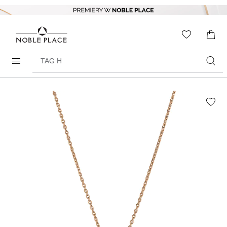
Skip to
content
WISHLIS
0
ITEMS
Search
products
Skip to
the
end of
the
images
gallery