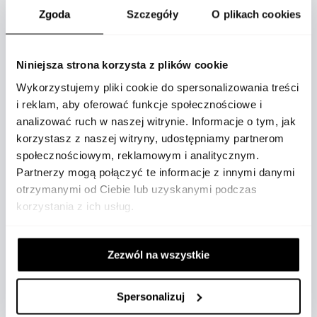
Zgoda
Szczegóły
O plikach cookies
OPIS
Niniejsza strona korzysta z plików cookie
Wykorzystujemy pliki cookie do spersonalizowania treści
i reklam, aby oferować funkcje społecznościowe i
analizować ruch w naszej witrynie. Informacje o tym, jak
korzystasz z naszej witryny, udostępniamy partnerom
społecznościowym, reklamowym i analitycznym.
Od czasu swojej premiery w 1999 roku kolekcja
Partnerzy mogą połączyć te informacje z innymi danymi
Ice Cube oferuje kolejne interpretacje swojej
otrzymanymi od Ciebie lub uzyskanymi podczas
nowoczesnej estetyki inspirowanej maleńkimi
korzystania z ich usług.
bryłkami lodu. Symbolizującymi doskonałość i
cudowną geometrię, kostka jest źródłem
Zezwól na wszystkie
inspiracji we wszystkich dziedzinach twórczych.
Wybierając tę ​​figurę, kolekcja Ice Cube ośmiela
się wykorzystać jej rzadką naturę, przełomową
Spersonalizuj
estetykę, a także nieskończone, migoczące