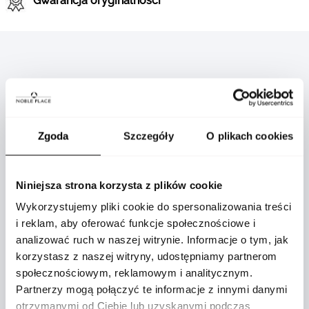
Gwarancja oryginalności
OPIS
Zgoda
Szczegóły
O plikach cookies
Niniejsza strona korzysta z plików cookie
Wykorzystujemy pliki cookie do spersonalizowania treści
Odkryj luksusową biżuterię Lucky Move,
i reklam, aby oferować funkcje społecznościowe i
przynoszącą szczęście i nowoczesną
analizować ruch w naszej witrynie. Informacje o tym, jak
elegancję. Valérie Messika odeszła od
korzystasz z naszej witryny, udostępniamy partnerom
klasycznych wzorców vintage, tworząc
społecznościowym, reklamowym i analitycznym.
graficzną, współczesną kolekcję diamentowej
Partnerzy mogą połączyć te informacje z innymi danymi
biżuterii. Mała wersja naszyjnika z białego złota
otrzymanymi od Ciebie lub uzyskanymi podczas