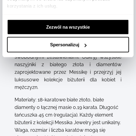
i diamentów została zaprojektowana z myślą o
korzystania z ich usług.
codziennym noszeniu. Regulowany,
przesuwany łańcuszek pozwala dopasować
jego długość do stylizacji. Ten diamentowy
Zezwól na wszystkie
naszyjnik dla kobiet to wszechstronny dodatek,
który doskonale komponuje się zarówno z
Spersonalizuj
miejskim szykiem, jak i bardziej eleganckimi czy
swobodnymi zestawieniami. Odkryj wszystkie
naszyjniki z białego złota i diamentów
zaprojektowane przez Messikę i przejrzyj jej
luksusowe kolekcje biżuterii dla kobiet i
mężczyzn.
Materiały: 18-karatowe białe złoto, białe
diamenty o łącznej masie 0,19 karata. Długość
łańcuszka 45 cm (regulacja). Każdy element
biżuterii z kolekcji Messika Jewelry jest unikalny.
Waga, rozmiar i liczba karatów mogą się