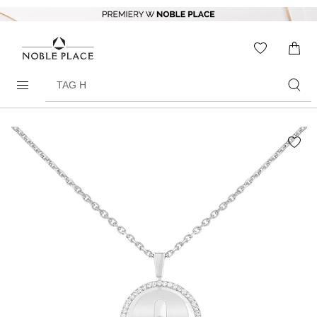
Skip to
content
WISHLIS
0
ITEMS
Search
products
Skip to
the
end of
the
images
gallery