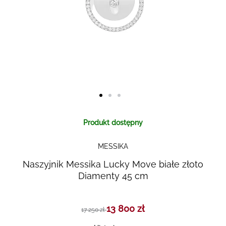
Skip to
Produkt dostępny
the
beginning
MESSIKA
of the
images
Naszyjnik Messika Lucky Move białe złoto
gallery
Diamenty 45 cm
13 800 zł
17 250 zł