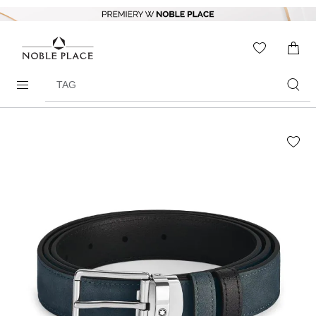
Skip to
content
WISHLIS
0
ITEMS
Search
products
Skip to
the
end of
the
images
gallery