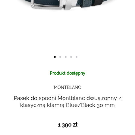
Skip to
Produkt dostępny
the
beginning
MONTBLANC
of the
images
Pasek do spodni Montblanc dwustronny z
gallery
klasyczną klamrą Blue/Black 30 mm
1 390 zł