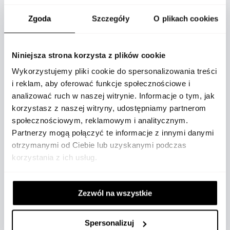
Zgoda
Szczegóły
O plikach cookies
SZCZEGÓŁY
Niniejsza strona korzysta z plików cookie
Wykorzystujemy pliki cookie do spersonalizowania treści
i reklam, aby oferować funkcje społecznościowe i
Product
analizować ruch w naszej witrynie. Informacje o tym, jak
Skóra
specification
korzystasz z naszej witryny, udostępniamy partnerom
bydlęca
details
społecznościowym, reklamowym i analitycznym.
Partnerzy mogą połączyć te informacje z innymi danymi
120
otrzymanymi od Ciebie lub uzyskanymi podczas
korzystania z ich usług.
3
Zezwól na wszystkie
0,5
Spersonalizuj