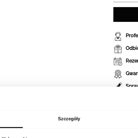
Prof
Odbió
Reze
Gwar
Spraw
Szczegóły