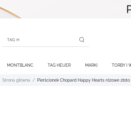
Skip to
content
Search
products
MONTBLANC
TAG HEUER
MARKI
TORBY I 
Strona główna
Pierścionek Chopard Happy Hearts różowe złoto 
Skip to
the
end of
the