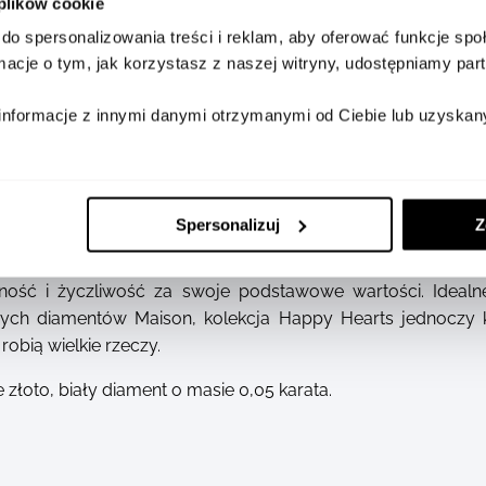
 plików cookie
do spersonalizowania treści i reklam, aby oferować funkcje sp
SZCZEGÓŁY
DOSTĘPNOŚĆ W SALONA
ormacje o tym, jak korzystasz z naszej witryny, udostępniamy p
informacje z innymi danymi otrzymanymi od Ciebie lub uzyskan
Spersonalizuj
Z
ość i życzliwość za swoje podstawowe wartości. Idealne
ych diamentów Maison, kolekcja Happy Hearts jednoczy k
obią wielkie rzeczy.
złoto, biały diament o masie 0,05 karata.