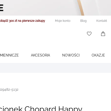
obądź 300 zł na pierwsze zakupy
Moje konto
Blog
Kontakt
WISHLIST
0
ITEMS
ŚMIENNICZE
AKCESORIA
NOWOŚCI
OKAZJE
829482-5132
ścionek Chopard Happy