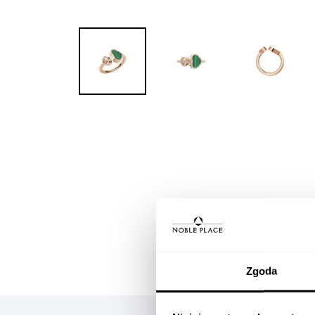
Skip to
the
beginning
of the
images
gallery
Zgoda