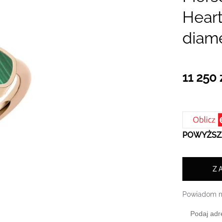
Heart
diame
11 250 
POWYŻSZA
Z
Powiadom m