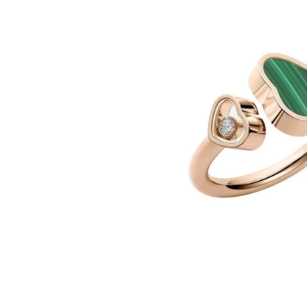
images
gallery