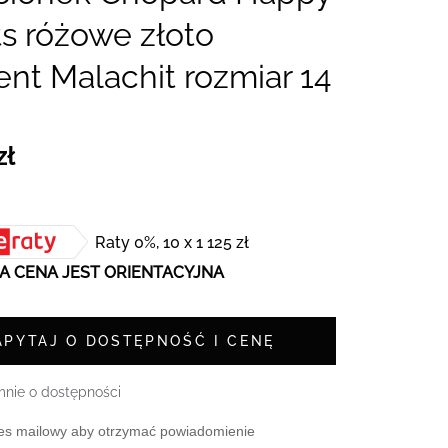
s różowe złoto
nt Malachit rozmiar 14
zł
Raty 0%, 10 x 1 125 zł
 CENA JEST ORIENTACYJNA
APYTAJ O DOSTĘPNOŚĆ I CENĘ
nie o dostępności