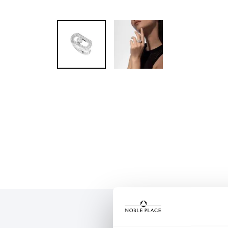
Skip to
the
beginning
of the
images
gallery
OPIS