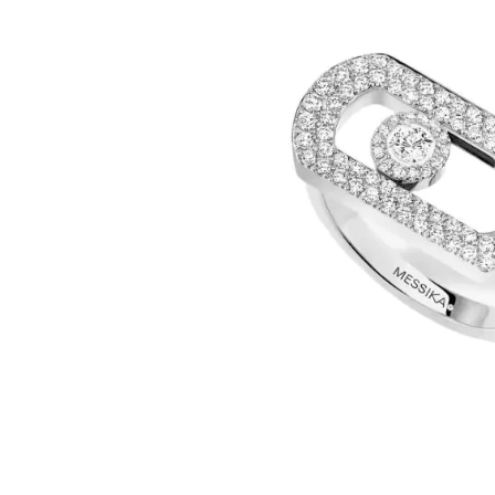
images
gallery