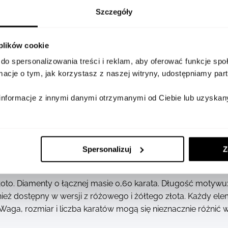
Szczegóły
 plików cookie
do spersonalizowania treści i reklam, aby oferować funkcje sp
ormacje o tym, jak korzystasz z naszej witryny, udostępniamy p
informacje z innymi danymi otrzymanymi od Ciebie lub uzyskan
erścionek So Move Pavé podkreśla blask diamentów i subte
dziej wyrazisty charakter dzięki śmiałym, rzeźbiarskim kon
lądu. To pierścionek sygnetowy, stworzony dla osób, któr
Spersonalizuj
Z
. A może warto odkryć go w wersji z żółtego lub różowego
ylu!
złoto. Diamenty o łącznej masie 0,60 karata. Długość motyw
ież dostępny w wersji z różowego i żółtego złota. Każdy eleme
. Waga, rozmiar i liczba karatów mogą się nieznacznie różnić