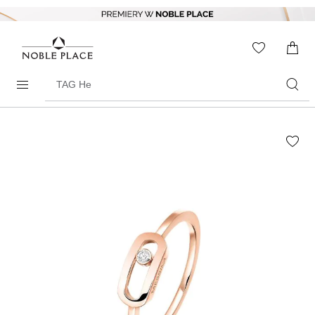
Skip to
content
WISHLIS
0
ITEMS
Search
products
Skip to
the
end of
the
images
gallery