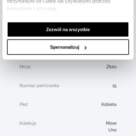
otrzymanymi od Ciebie lub uzyskanymi podczas
1,83
korzystania z ich usług.
18
CT
Zezwól na wszystkie
Różowe
Spersonalizuj
złoto
Złoto
15
Kobieta
Move
Uno