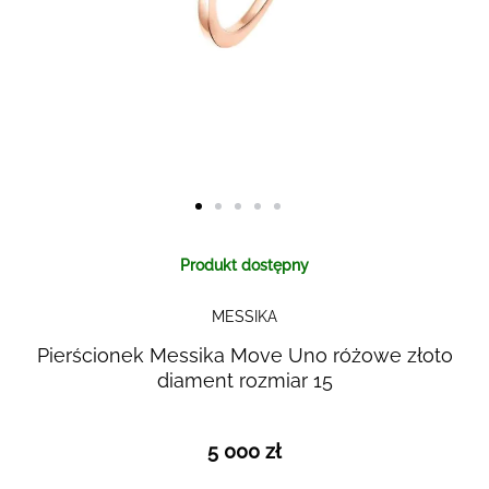
Skip to
Produkt dostępny
the
beginning
MESSIKA
of the
images
Pierścionek Messika Move Uno różowe złoto
gallery
diament rozmiar 15
5 000 zł