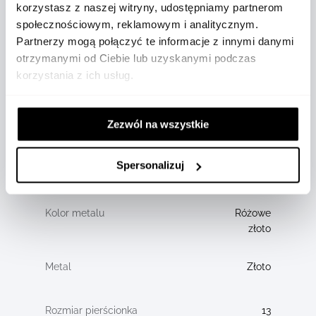
korzystasz z naszej witryny, udostępniamy partnerom
społecznościowym, reklamowym i analitycznym.
0,05
Partnerzy mogą połączyć te informacje z innymi danymi
otrzymanymi od Ciebie lub uzyskanymi podczas
4
korzystania z ich usług.
4,79
Zezwól na wszystkie
18
Spersonalizuj
CT
Różowe
złoto
Złoto
13