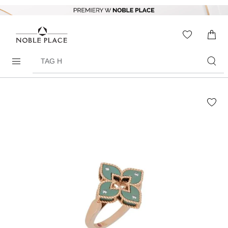
Skip to
content
WISHLIS
0
ITEMS
Search
products
Skip to
the
end of
the
images
gallery