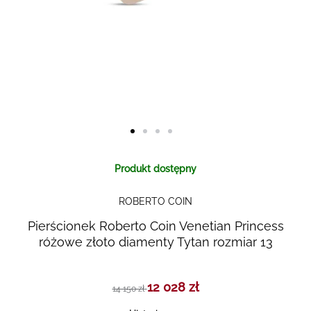
Skip to
Produkt dostępny
the
beginning
ROBERTO COIN
of the
images
Pierścionek Roberto Coin Venetian Princess
gallery
różowe złoto diamenty Tytan rozmiar 13
12 028 zł
14 150 zł