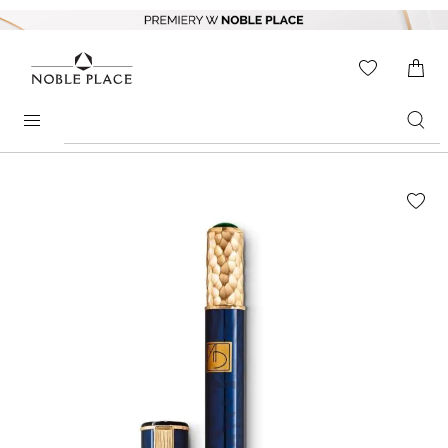
Skip to
content
WISHLIS
0
ITEMS
Search
products
Skip to
the
end of
the
images
gallery