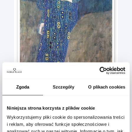
Zgoda
Szczegóły
O plikach cookies
Niniejsza strona korzysta z plików cookie
Obraz
Emilie Flöge - utalentowanej projektantki
Wykorzystujemy pliki cookie do spersonalizowania treści
mody w Wiedniu przełomu wieków, a także
i reklam, aby oferować funkcje społecznościowe i
przyjaciółki Gustava Klimta
analizować ruch w naszej witrynie. Informacje o tym, jak