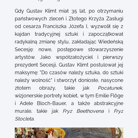
Gdy Gustav Klimt miał 35 lat, po otrzymaniu
państwowych zleceń i Złotego Krzyża Zasługi
od cesarza Franciszka Józefa I, wyzwolił się z
kajdan tradycyjnej sztuki i zapoczątkował
radykalną zmianę stylu, zakładając Wiedeńską
Secesję: nowe, postępowe stowarzyszenie
artystów. Jako współzałożyciel i pierwszy
prezydent Secesji, Gustav Klimt postulował jej
maksymę: "Do czasów należy sztuka, do sztuki
należy wolność" i stworzył doniosłe, nasycone
złotem obrazy, takie jak
Pocałunek
,
wizjonerskie portrety kobiet, w tym Emilie Flöge
i Adele Bloch-Bauer, a także abstrakcyjne
murale, takie jak
Fryz Beethovena
i
Fryz
Stocleta
.