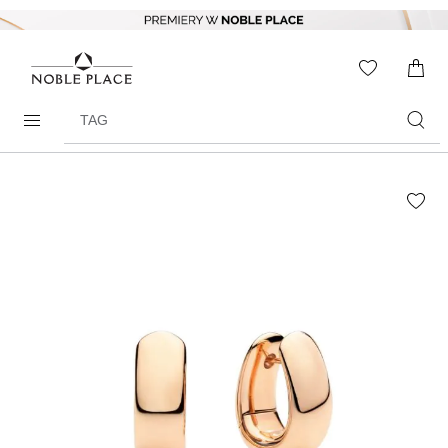
Skip to
content
WISHLIS
0
ITEMS
Search
products
Skip to
the
end of
the
images
gallery