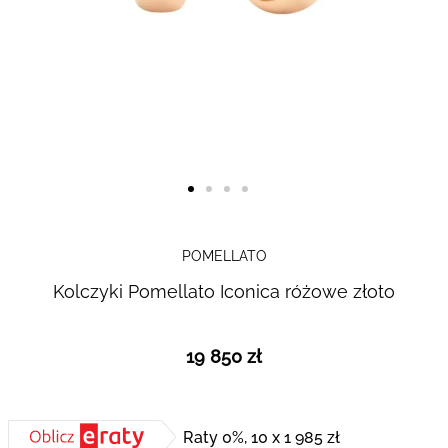
Skip to
the
POMELLATO
beginning
Kolczyki Pomellato Iconica różowe złoto
of the
images
gallery
19 850 zł
Raty 0%, 10 x 1 985 zł