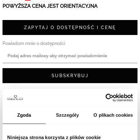
POWYŻSZA CENA JEST ORIENTACYJNA
ZAPYTAJ O DOSTĘPNOŚĆ I CENĘ
Powiadom mnie o dostępności
SUBSKRYBUJ
Darmowa i bezpieczna dostawa
Odbiór w salonie - sprawdź dostępność poniżej
Zgoda
Szczegóły
O plikach cookies
14 dni na zwrot lub wymianę
Bezpieczna płatność
Niniejsza strona korzysta z plików cookie