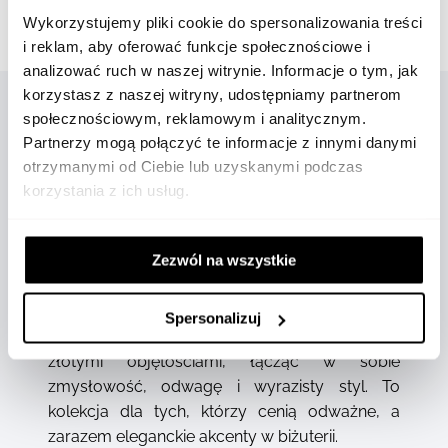
Wykorzystujemy pliki cookie do spersonalizowania treści
Gwarancja oryginalności
i reklam, aby oferować funkcje społecznościowe i
analizować ruch w naszej witrynie. Informacje o tym, jak
korzystasz z naszej witryny, udostępniamy partnerom
społecznościowym, reklamowym i analitycznym.
Partnerzy mogą połączyć te informacje z innymi danymi
OPIS
otrzymanymi od Ciebie lub uzyskanymi podczas
korzystania z ich usług.
Zezwól na wszystkie
Spersonalizuj
Biżuteria Iconica zachwyca pełnymi formami i
złotymi objętościami, łącząc w sobie
zmysłowość, odwagę i wyrazisty styl. To
kolekcja dla tych, którzy cenią odważne, a
zarazem eleganckie akcenty w biżuterii.