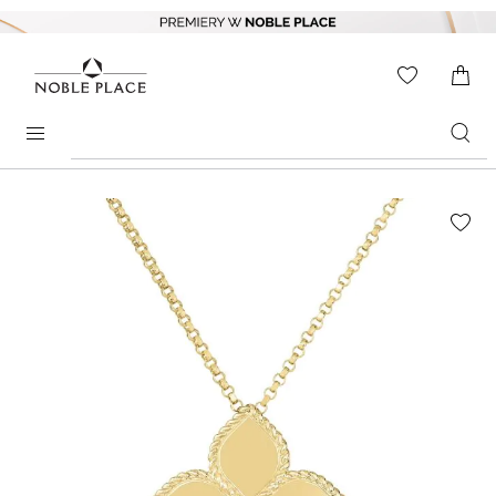
Skip to
content
WISHLIS
0
ITEMS
Search
products
Skip to
the
end of
the
images
gallery