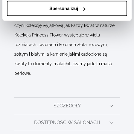
Jubilerzy osadzający te kwiaty robią to krok po kroku,
Spersonalizuj
kwiat to kwiecie. Ten specjalny sposób wytwarzania
czyni kolekcję wyjątkową jak każdy kwiat w naturze.
Kolekcja Princess Flower występuje w wielu
rozmiarach , wzorach i kolorach złota: różowym,
żółtym i białym, a kamienie jakimi ozdobione są
kwiaty to diamenty, malachit, czarny jadeit i masa
perłowa.
SZCZEGÓŁY
DOSTĘPNOŚĆ W SALONACH