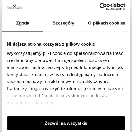
OPIS
Zgoda
Szczegóły
O plikach cookies
Niniejsza strona korzysta z plików cookie
Wykorzystujemy pliki cookie do spersonalizowania treści
Mały diamentowy kwiat, który dekoruje każdą sztukę
i reklam, aby oferować funkcje społecznościowe i
kolekcji Princess Flower jest misternie osadzony w
analizować ruch w naszej witrynie. Informacje o tym, jak
centrum kwitnącego klejnotu. Od ozdobnych detali
korzystasz z naszej witryny, udostępniamy partnerom
społecznościowym, reklamowym i analitycznym.
kwiat rośnie i kwitnie tak samo jak w naturze.
Partnerzy mogą połączyć te informacje z innymi danymi
Skręcona nitka, charakterystyczna dla całej rodziny
otrzymanymi od Ciebie lub uzyskanymi podczas
biżuterii Princess Flower, jest częścią struktury
korzystania z ich usług.
każdego kwiatu i daje wrażenie prawdziwej
trójwymiarowej ramy, która chroni koronę kwiatu
Zezwól na wszystkie
wykonanego ze złota i szlachetnych kamieni.