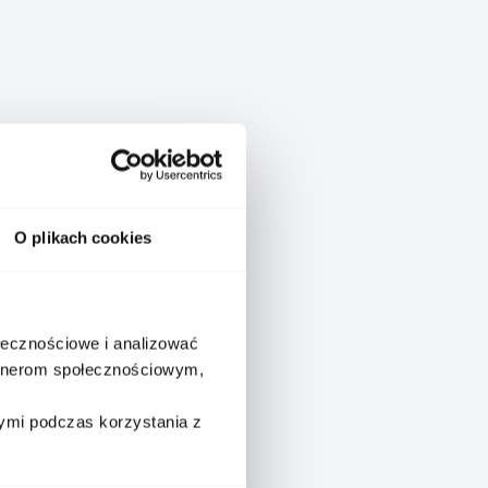
atch, który łączy precyzję
łpracy marek TAG Heuer i New
O plikach cookies
jność.
y 2 pokrytego powłoką DLC,
ołecznościowe i analizować
werowane logo New Balance na
artnerom społecznościowym,
wstawką inspirowaną butami NB
lepszego dopasowania podczas
ymi podczas korzystania z