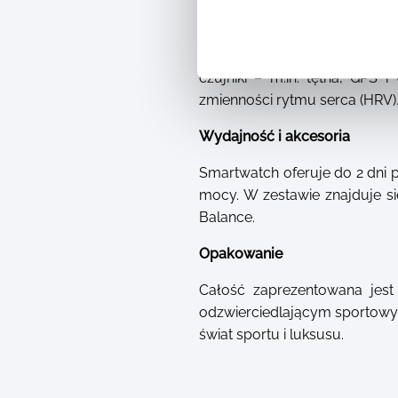
Zegarek działa w oparciu o 
dla biegaczy na każdym poz
czujniki – m.in. tętna, GPS 
zmienności rytmu serca (HRV)
Wydajność i akcesoria
Smartwatch oferuje do 2 dni p
mocy. W zestawie znajduje s
Balance.
Opakowanie
Całość zaprezentowana jest
odzwierciedlającym sportowy 
świat sportu i luksusu.