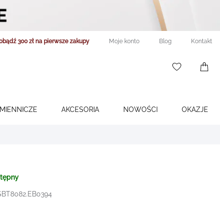
obądź 300 zł na pierwsze zakupy
Moje konto
Blog
Kontakt
WISHLIST
0
ITEMS
ŚMIENNICZE
AKCESORIA
NOWOŚCI
OKAZJE
stępny
 SBT8082.EB0394