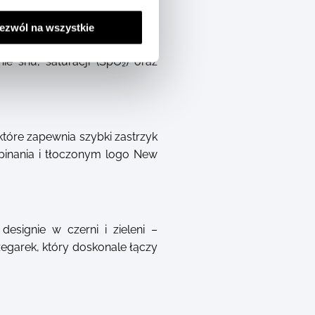
programy biegowe New Balance
ezwól na wszystkie
egarka NB oraz zaawansowane
ie snu, saturacji (SpO₂) oraz
które zapewnia szybki zastrzyk
pinania i tłoczonym logo New
signie w czerni i zieleni –
egarek, który doskonale łączy