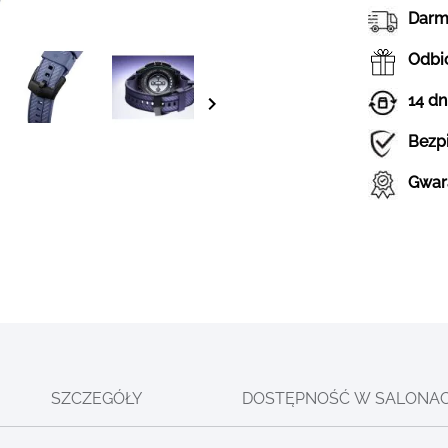
Darm
Odbió
14 dn
Bezp
Gwar
SZCZEGÓŁY
DOSTĘPNOŚĆ W SALONA