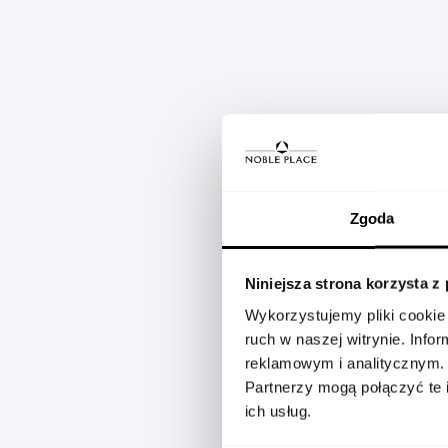
TAG Heuer Connected Calibr
szwajcarskiego zegarmistrzo
Zgoda
Balance, powstał z myślą o b
Design i wykonanie
Niniejsza strona korzysta z
Zegarek ma 40-milimetrową
Wykorzystujemy pliki cookie 
wykończoną piaskowaniem. Sz
ruch w naszej witrynie. Inf
godzinie szóstej. Pasek z in
reklamowym i analitycznym.
oraz posiada haftowane logo
Partnerzy mogą połączyć te 
ruchu.
ich usług.
Technologie i funkcje