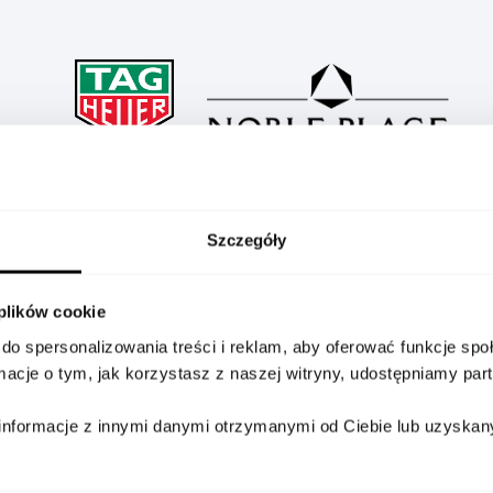
e E5 40 mm x New Balance Edition to wyjątkowy smartw
stwa z energią sportowego stylu życia. Stworzony we wspó
Szczegóły
iegaczach oraz osobach ceniących aktywność i wysoką wyda
 plików cookie
 kopertę wykonaną z lekkiego, czarnego tytanu klas
do spersonalizowania treści i reklam, aby oferować funkcje sp
afirowe szkło chroni tarczę, na której znajduje się gra
ormacje o tym, jak korzystasz z naszej witryny, udostępniamy p
nowacyjnego materiału bi-material łączy gumę z tekstylną 
 w zielonym kolorze i system komfortowych poduszek dla 
informacje z innymi danymi otrzymanymi od Ciebie lub uzyskan