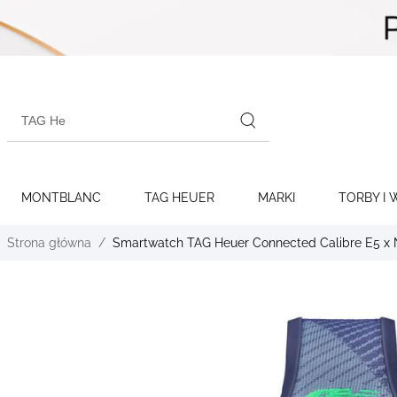
Skip to
content
Search
products
MONTBLANC
TAG HEUER
MARKI
TORBY I 
Strona główna
Smartwatch TAG Heuer Connected Calibre E5 x
Skip to
the
end of
the