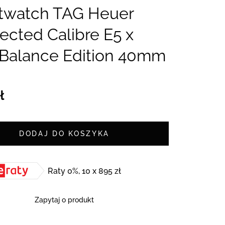
twatch TAG Heuer
cted Calibre E5 x
Balance Edition 40mm
ł
DODAJ DO KOSZYKA
Raty 0%, 10 x 895 zł
Zapytaj o produkt