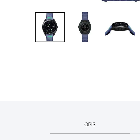
Skip to
the
beginning
of the
images
gallery
OPIS