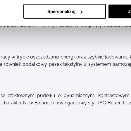
autorski system TAG Heuer OS, oferując spersonalizowane 
Spersonalizuj
Z
iomie zaawansowania. Dostępne są dedykowane tarcze z
i wysokościomierz. Funkcje wellness obejmują monitorowan
.
racy w trybie oszczędzania energii oraz szybkie ładowanie, 
ię również dodatkowy pasek tekstylny z systemem samoza
 w efektownym pudełku o dynamicznym, kontrastowym de
charakter New Balance i awangardowy styl TAG Heuer. To z