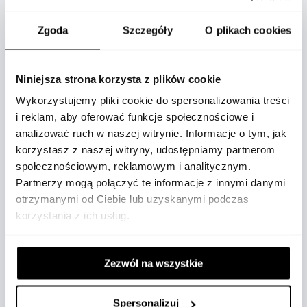
Zgoda
Szczegóły
O plikach cookies
OPIS
Niniejsza strona korzysta z plików cookie
Wykorzystujemy pliki cookie do spersonalizowania treści
i reklam, aby oferować funkcje społecznościowe i
analizować ruch w naszej witrynie. Informacje o tym, jak
korzystasz z naszej witryny, udostępniamy partnerom
Elegancka i przestronna torba biznesowa
społecznościowym, reklamowym i analitycznym.
Montblanc została wykonana z tłoczonej skóry
Partnerzy mogą połączyć te informacje z innymi danymi
w odcieniu medium grey z motywem kory
otrzymanymi od Ciebie lub uzyskanymi podczas
drzewa, łącząc wyrafinowany styl z codzienną
korzystania z ich usług.
funkcjonalnością. Smukła forma mieści
najważniejsze akcesoria biznesowe, w tym
Zezwól na wszystkie
dokumenty w formacie A4 oraz urządzenia
elektroniczne. Wewnątrz głównej komory
znajdują się dwie otwarte kieszenie oraz dwie
Spersonalizuj