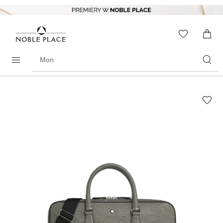
Skip to
content
WISHLIS
0
ITEMS
Search
products
Skip to
the
end of
the
images
gallery