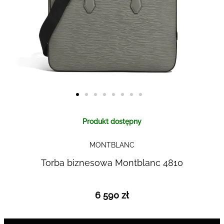
Skip to
Produkt dostępny
the
beginning
MONTBLANC
of the
images
Torba biznesowa Montblanc 4810
gallery
6 590 zł