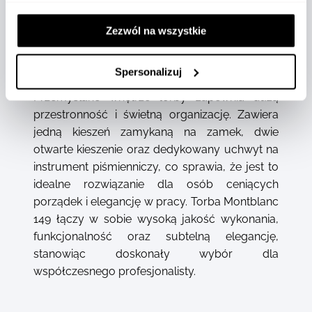
kluczem zapewnia dodatkową ochronę dla
Twoich cennych rzeczy. Detale w rogach torby,
Zezwól na wszystkie
inspirowane kształtem buteleczki z
atramentem, stanowią hołd dla kultury pisania,
Spersonalizuj
a także dodają torbie unikalnego charakteru.
Przemyślane wnętrze torby zapewnia dużą
przestronność i świetną organizację. Zawiera
jedną kieszeń zamykaną na zamek, dwie
otwarte kieszenie oraz dedykowany uchwyt na
instrument piśmienniczy, co sprawia, że jest to
idealne rozwiązanie dla osób ceniących
porządek i elegancję w pracy. Torba Montblanc
149 łączy w sobie wysoką jakość wykonania,
funkcjonalność oraz subtelną elegancję,
stanowiąc doskonały wybór dla
współczesnego profesjonalisty.