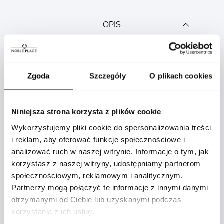
OPIS
Zgoda
Szczegóły
O plikach cookies
Niniejsza strona korzysta z plików cookie
Torba biznesowa Montblanc 149 to elegancka i
Wykorzystujemy pliki cookie do spersonalizowania treści
funkcjonalna torba, idealna na krótkie wyjazdy
i reklam, aby oferować funkcje społecznościowe i
służbowe lub weekendowe wypady.
analizować ruch w naszej witrynie. Informacje o tym, jak
Wykonana z wysokiej jakości skóry o
korzystasz z naszej witryny, udostępniamy partnerom
strukturze grain w odcieniu noisette, torba
społecznościowym, reklamowym i analitycznym.
emanuje luksusowym charakterem, który
Partnerzy mogą połączyć te informacje z innymi danymi
podkreśla jej wyrafinowany design. Torba
otrzymanymi od Ciebie lub uzyskanymi podczas
została zaprojektowana z myślą o
korzystania z ich usług.
bezpieczeństwie - zewnętrzny zamek z