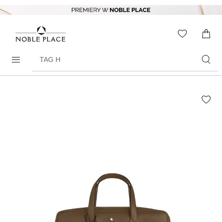
Skip to
content
WISHLIS
0
ITEMS
Search
products
Skip to
the
end of
the
images
gallery