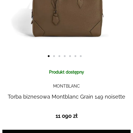
Skip to
Produkt dostępny
the
beginning
MONTBLANC
of the
images
Torba biznesowa Montblanc Grain 149 noisette
gallery
11 090 zł