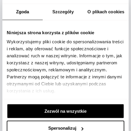
Zgoda
Szczegóły
O plikach cookies
OPIS
Niniejsza strona korzysta z plików cookie
Wykorzystujemy pliki cookie do spersonalizowania treści
i reklam, aby oferować funkcje społecznościowe i
analizować ruch w naszej witrynie. Informacje o tym, jak
korzystasz z naszej witryny, udostępniamy partnerom
Elegancki i funkcjonalny wizytownik Montblanc
społecznościowym, reklamowym i analitycznym.
w odcieniu medium grey został
Partnerzy mogą połączyć te informacje z innymi danymi
otrzymanymi od Ciebie lub uzyskanymi podczas
zaprojektowany jako codzienny towarzysz dla
korzystania z ich usług.
osób ceniących styl i organizację. Wykonany z
wysokiej jakości skóry z tłoczeniem
inspirowanym strukturą kory drzewa, przyciąga
Zezwól na wszystkie
uwagę subtelną fakturą i nowoczesnym
charakterem. Ten wizytownik to idealne
połączenie estetyki i praktyczności – doskonale
Spersonalizuj