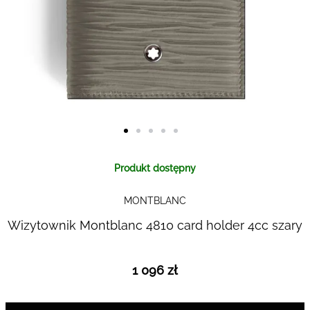
Skip to
Produkt dostępny
the
beginning
MONTBLANC
of the
images
Wizytownik Montblanc 4810 card holder 4cc szary
gallery
1 096 zł