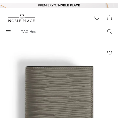
Skip to
content
WISHLIS
0
ITEMS
Search
products
Skip to
the
end of
the
images
gallery