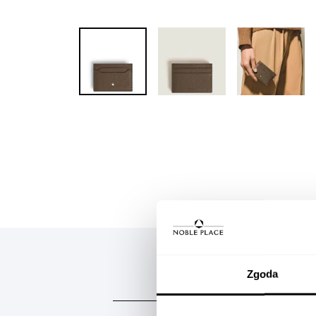
Skip to
the
beginning
of the
images
gallery
Zgoda
OPIS