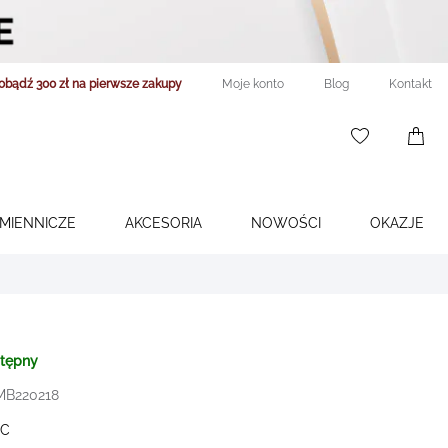
obądź 300 zł na pierwsze zakupy
Moje konto
Blog
Kontakt
WISHLIST
0
ITEMS
ŚMIENNICZE
AKCESORIA
NOWOŚCI
OKAZJE
stępny
 MB220218
C