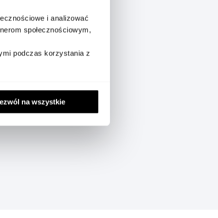
ołecznościowe i analizować
artnerom społecznościowym,
ymi podczas korzystania z
oisette to elegancki dodatek,
ktowana z myślą o codziennym
ezwól na wszystkie
 ikonie Montblanc na froncie,
wiązaniem do przechowywania