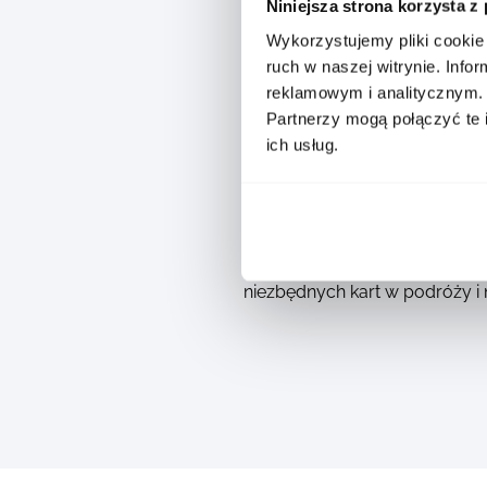
Niniejsza strona korzysta z
Wykorzystujemy pliki cookie 
ruch w naszej witrynie. Inf
reklamowym i analitycznym.
Partnerzy mogą połączyć te 
ich usług.
Wizytownik Montblanc wykonan
który łączy praktyczność z 
użytkowaniu, oferując miejsce
wizytownik emanuje ponadcz
niezbędnych kart w podróży i 