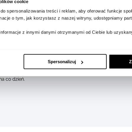
 plików cookie
do spersonalizowania treści i reklam, aby oferować funkcje sp
ormacje o tym, jak korzystasz z naszej witryny, udostępniamy p
informacje z innymi danymi otrzymanymi od Ciebie lub uzyskan
y z wysokiej jakości miękkiej skóry cielęcej w odcieniu n
wyrafinowanym stylem. Jego smukła forma została zaproje
Spersonalizuj
Z
 na pięć kart kredytowych. Dzięki starannemu wykończeniu i
asową elegancją, będąc jednocześnie funkcjonalnym roz
na co dzień.