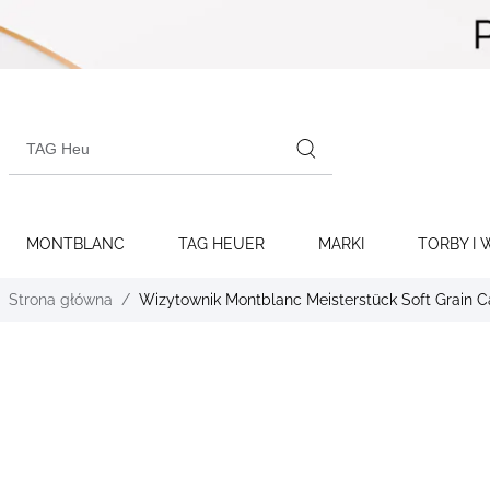
Skip to
content
Search
products
MONTBLANC
TAG HEUER
MARKI
TORBY I 
Strona główna
Wizytownik Montblanc Meisterstück Soft Grain C
Skip to
the
end of
the