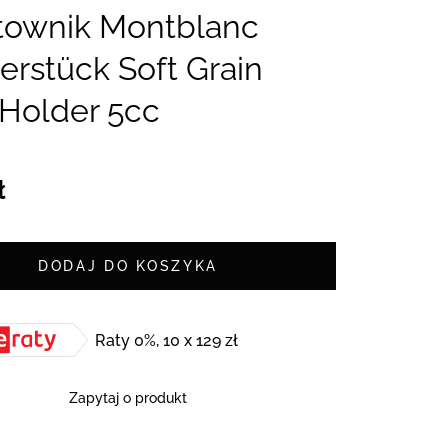
townik Montblanc
erstück Soft Grain
Holder 5cc
ł
DODAJ DO KOSZYKA
Raty 0%, 10 x 129 zł
Zapytaj o produkt