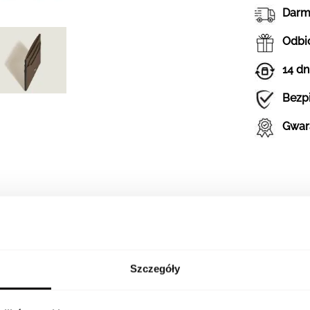
Darm
Odbió
14 dn
Bezp
Gwar
Szczegóły
SZCZEGÓŁY
DOSTĘPNOŚĆ W SALONA