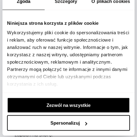
Zgoda
Szczegóły
O plikach cookies
ALCOHOL DENAT. (SD ALCOHOL 39-C),
PARFUM (FRAGRANCE), AQUA (WATER),
Niniejsza strona korzysta z plików cookie
ETHYLHEXYL METHOXYCINNAMATE, BUTYL
Wykorzystujemy pliki cookie do spersonalizowania treści
METHOXYDIBENZOYLMETHANE,
i reklam, aby oferować funkcje społecznościowe i
ETHYLHEXYL SALICYLATE, BHT, CITRAL,
analizować ruch w naszej witrynie. Informacje o tym, jak
LIMONENE, GERANIOL, LINALOOL, CI 14700
korzystasz z naszej witryny, udostępniamy partnerom
(RED 4), CI 42090 (BLUE 1), CI 19140 (YELLOW 5)
społecznościowym, reklamowym i analitycznym.
Środki ostrożności
Partnerzy mogą połączyć te informacje z innymi danymi
otrzymanymi od Ciebie lub uzyskanymi podczas
Woda perfumowana zawiera alkohol, który jest
korzystania z ich usług.
substancją łatwopalną – należy unikać
rozpylania w pobliżu otwartego ognia, źródeł
ciepła oraz innych potencjalnych źródeł
Zezwól na wszystkie
zapłonu. Produkt przeznaczony jest wyłącznie
do użytku zewnętrznego – nie należy go
Spersonalizuj
spożywać ani stosować do innych celów niż
zapach na skórę.