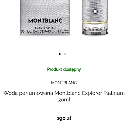
Skip to
Produkt dostępny
the
beginning
MONTBLANC
of the
images
Woda perfumowana Montblanc Explorer Platinum
gallery
30ml
190 zł