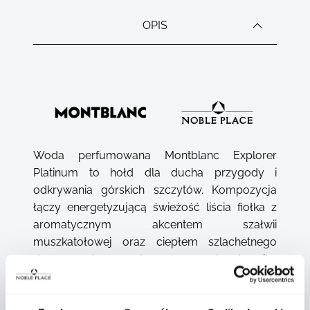
OPIS
Woda perfumowana Montblanc Explorer
Platinum to hołd dla ducha przygody i
odkrywania górskich szczytów. Kompozycja
łączy energetyzującą świeżość liścia fiołka z
aromatycznym akcentem szałwii
muszkatołowej oraz ciepłem szlachetnego
drzewa cedrowego, tworząc zapach pełen siły,
charakteru i elegancji.
Pełna lista składników: