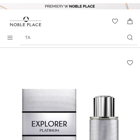
Skip to
content
WISHLIS
0
ITEMS
Search
products
Skip to
the
end of
the
images
gallery