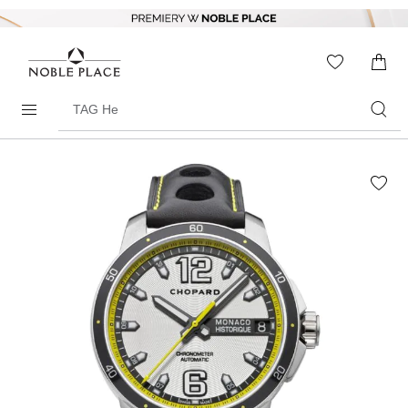
Skip to
content
WISHLIS
0
ITEMS
Search
products
Skip to
the
end of
the
images
gallery