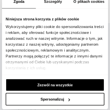
Zgoda
Szczegóły
O plikach cookies
Gwarancja oryginalności
Sprawdź historię marki
Niniejsza strona korzysta z plików cookie
Wykorzystujemy pliki cookie do spersonalizowania treści
i reklam, aby oferować funkcje społecznościowe i
analizować ruch w naszej witrynie. Informacje o tym, jak
OPIS
korzystasz z naszej witryny, udostępniamy partnerom
społecznościowym, reklamowym i analitycznym.
Partnerzy mogą połączyć te informacje z innymi danymi
otrzymanymi od Ciebie lub uzyskanymi podczas
korzystania z ich usług.
Grand Prix de Monaco Historique to stylowa wersja
jednego z najbardziej znanych wyścigów Formuły 1.
Po raz pierwszy wyścig odbył się 1997 roku z okazji
Zezwól na wszystkie
700 rocznicy wstąpienia na tron rodziny Grimaldich.
Spersonalizuj
Wyścig odbywa się po ulicach Monako i jest
dedykowany tylko dla historycznych samochodów