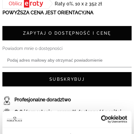
Raty 0%, 10 x 2 352 zł
POWYŻSZA CENA JEST ORIENTACYJNA
ZAPYTAJ O DOSTĘPNOŚĆ I CENĘ
Powiadom mnie o dostępności
SUBSKRYBUJ
Profesjonalne doradztwo
Odbiór w salonie - sprawdź dostępność poniżej
Rezerwacja na 7 dni w dowolnym salonie