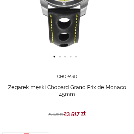
Skip to
the
CHOPARD
beginning
Zegarek męski Chopard Grand Prix de Monaco
of the
45mm
images
gallery
23 517 zł
36 180 zł