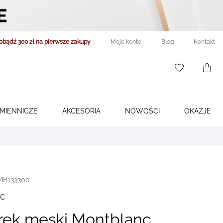
obądź 300 zł na pierwsze zakupy
Moje konto
Blog
Kontakt
WISHLIST
0
ITEMS
ŚMIENNICZE
AKCESORIA
NOWOŚCI
OKAZJE
 MB133300
C
rek męski Montblanc