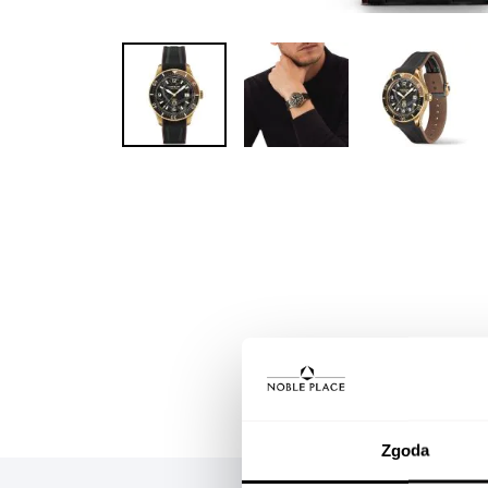
Skip to
the
beginning
of the
images
gallery
Zgoda