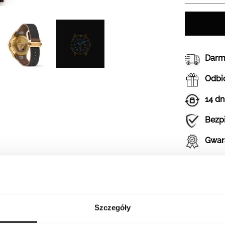
Darm
Odbió
14 dn
Bezp
Gwar
Szczegóły