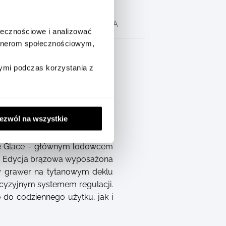
CH
OPIS PRODUCENTA
ołecznościowe i analizować
artnerom społecznościowym,
ymi podczas korzystania z
ezwól na wszystkie
owcem, który łączy tarczę o
 de Glace – głównym lodowcem
é. Edycja brązowa wyposażona
y grawer na tytanowym deklu
yzyjnym systemem regulacji.
o codziennego użytku, jak i