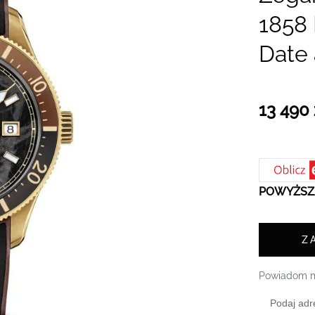
1858 
Date
13 490 
POWYŻSZA
Z
Powiadom m