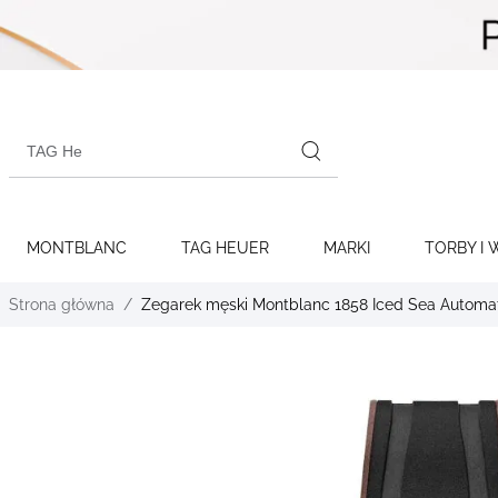
Skip to
content
Search
products
MONTBLANC
TAG HEUER
MARKI
TORBY I 
Strona główna
Zegarek męski Montblanc 1858 Iced Sea Autom
Skip to
the
end of
the