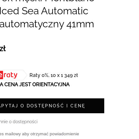
Iced Sea Automatic
 automatyczny 41mm
zł
Raty 0%, 10 x 1 349 zł
 CENA JEST ORIENTACYJNA
APYTAJ O DOSTĘPNOŚĆ I CENĘ
nie o dostępności