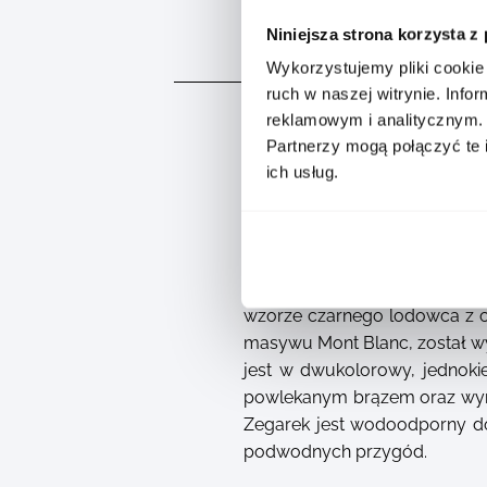
Niniejsza strona korzysta z
OPIS
Wykorzystujemy pliki cookie 
ruch w naszej witrynie. Inf
reklamowym i analitycznym.
Partnerzy mogą połączyć te 
ich usług.
Montblanc Iced Sea Automat
wzorze czarnego lodowca z c
masywu Mont Blanc, został wy
jest w dwukolorowy, jednok
powlekanym brązem oraz wym
Zegarek jest wodoodporny d
podwodnych przygód.