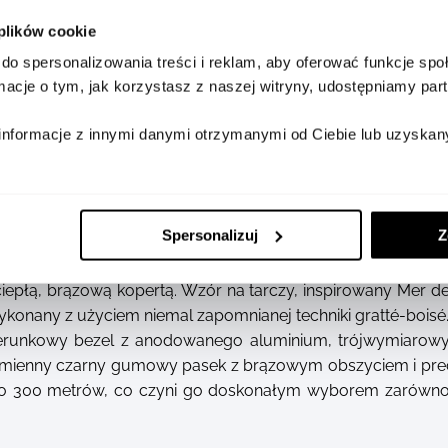
 plików cookie
SZCZEGÓŁY
DOSTĘPNOŚĆ W SALONA
do spersonalizowania treści i reklam, aby oferować funkcje sp
ormacje o tym, jak korzystasz z naszej witryny, udostępniamy p
informacje z innymi danymi otrzymanymi od Ciebie lub uzyskan
Spersonalizuj
Z
ic Date to zegarek inspirowany zachodem słońca nad lod
iepłą, brązową kopertą. Wzór na tarczy, inspirowany Mer
konany z użyciem niemal zapomnianej techniki gratté-bois
ierunkowy bezel z anodowanego aluminium, trójwymiarow
ienny czarny gumowy pasek z brązowym obszyciem i prec
o 300 metrów, co czyni go doskonałym wyborem zarówno d