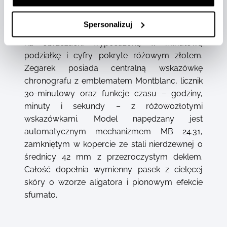
Mont Blanc w 1786 roku. Czasomierz wyróżnia
się tarczą w kolorze bordowym z wzorem
Spersonalizuj
przypominającym lodowiec i efektem sfumato
na obrzeżach, wyposażoną w minutową
podziałkę i cyfry pokryte różowym złotem.
Zegarek posiada centralną wskazówkę
chronografu z emblematem Montblanc, licznik
30-minutowy oraz funkcje czasu – godziny,
minuty i sekundy – z różowozłotymi
wskazówkami. Model napędzany jest
automatycznym mechanizmem MB 24.31,
zamkniętym w kopercie ze stali nierdzewnej o
średnicy 42 mm z przezroczystym deklem.
Całość dopełnia wymienny pasek z cielęcej
skóry o wzorze aligatora i pionowym efekcie
sfumato.