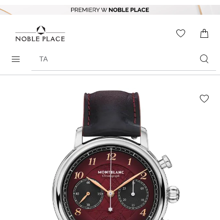
Skip to
content
WISHLIS
0
ITEMS
Search
products
Skip to
the
end of
the
images
gallery