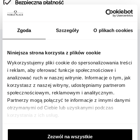
Bezpieczna płatność
Gwarancja oryginalności
Zgoda
Szczegóły
O plikach cookies
Niniejsza strona korzysta z plików cookie
OPIS
Wykorzystujemy pliki cookie do spersonalizowania treści
i reklam, aby oferować funkcje społecznościowe i
analizować ruch w naszej witrynie. Informacje o tym, jak
korzystasz z naszej witryny, udostępniamy partnerom
społecznościowym, reklamowym i analitycznym.
Partnerzy mogą połączyć te informacje z innymi danymi
otrzymanymi od Ciebie lub uzyskanymi podczas
Zegarek Montblanc Star Legacy Chronograph
korzystania z ich usług.
Limited Edition, ograniczony do 1786
egzemplarzy, jest hołdem dla Jacques’a
Balmata, który jako pierwszy zdobył szczyt
Zezwól na wszystkie