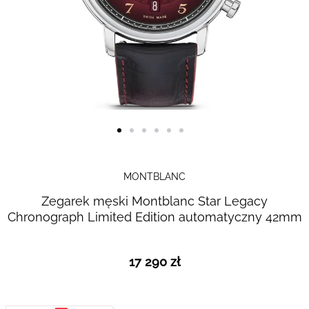
Skip to
the
MONTBLANC
beginning
Zegarek męski Montblanc Star Legacy
of the
Chronograph Limited Edition automatyczny 42mm
images
gallery
17 290 zł