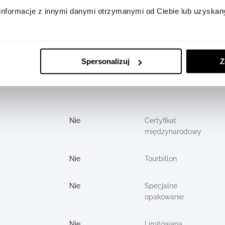
informacje z innymi danymi otrzymanymi od Ciebie lub uzyskan
Motylkowe
Rodzaj paska
Szafirowe
Średnica
koperty (mm)
Spersonalizuj
Z
Stal szlachetna
Mechanizm
Nie
Certyfikat
międzynarodowy
Nie
Tourbillon
Nie
Specjalne
opakowanie
Nie
Limitowana