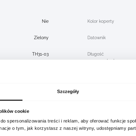
Nie
Kolor koperty
Zielony
Datownik
TH31-03
Długość
rezerwy chodu
(h)
WBP5115.BA0013
Nr
indywidualny
Szczegóły
Mężczyzna
Kolekcja
 plików cookie
do spersonalizowania treści i reklam, aby oferować funkcje sp
Zegarek
Wodoszczelność
ormacje o tym, jak korzystasz z naszej witryny, udostępniamy p
(BAR)