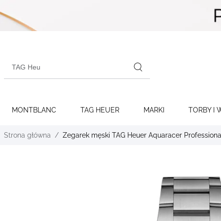
Skip to
content
Search
products
MONTBLANC
TAG HEUER
MARKI
TORBY I 
Strona główna
Zegarek męski TAG Heuer Aquaracer Professio
Skip to
the
end of
the