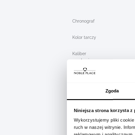
Product
Chronograf
specification
details
Kolor tarczy
Kaliber
mechanizmu
Referencja
Zgoda
Płeć
Niniejsza strona korzysta z
Wykorzystujemy pliki cookie 
Rodzaj
ruch w naszej witrynie. Inf
reklamowym i analitycznym.