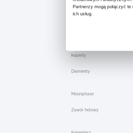
Partnerzy mogą połączyć te 
Rodzaj zapięcia
ich usług.
Rodzaj szkła
Materiał
koperty
Diamenty
Moonphase
Zawór helowy
Kalendarz