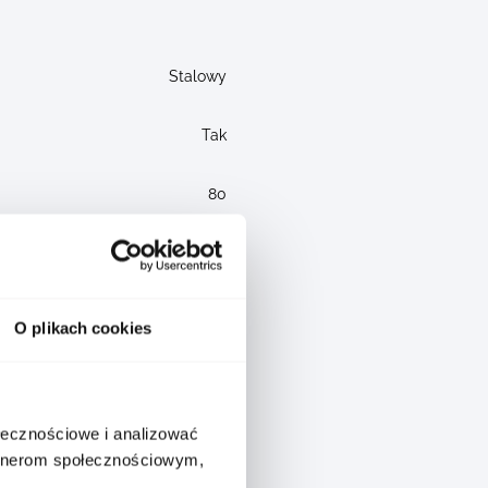
Stalowy
Tak
80
Tak
O plikach cookies
Aquaracer
ołecznościowe i analizować
30
artnerom społecznościowym,