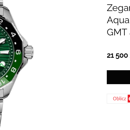
Zega
Aquar
GMT 
21 500 