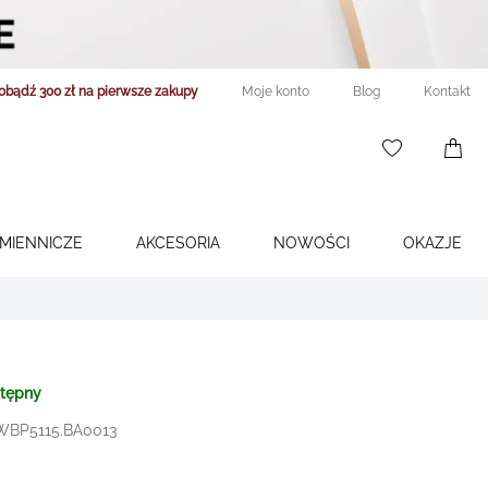
obądź 300 zł na pierwsze zakupy
Moje konto
Blog
Kontakt
WISHLIST
0
ITEMS
ŚMIENNICZE
AKCESORIA
NOWOŚCI
OKAZJE
stępny
 WBP5115.BA0013